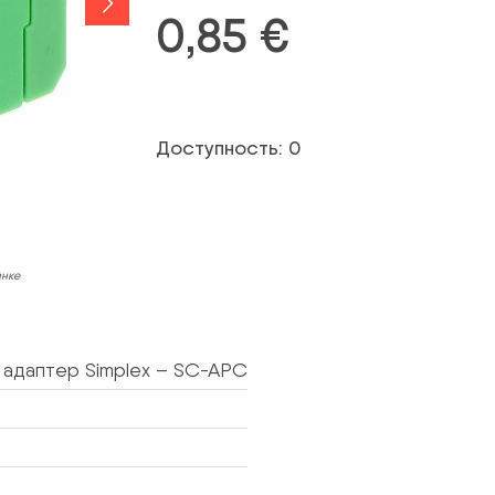
0,85
€
Доступность: 0
инке
 адаптер Simplex – SC-APC