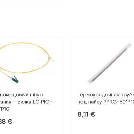
номодовый шнур
Термоусадочная труб
тания – вилка LC PIG-
под пайку PPRC-60*P1
*P10
8,11
€
88
€