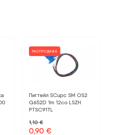
РАСПРОДАЖА
ка
Пигтейл SCupc SM OS2
00
G652D 1m 12co LSZH
PTSC91TL
1,10
€
0,90
€
Первоначальная
Текущая