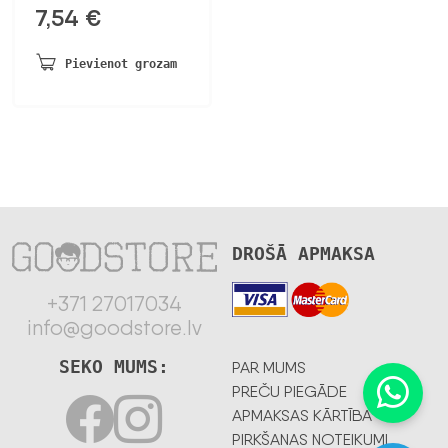
7,54
€
Pievienot grozam
DROŠĀ APMAKSA
+371 27017034
info@goodstore.lv
SEKO MUMS:
PAR MUMS
PREČU PIEGĀDE
APMAKSAS KĀRTĪBA
PIRKŠANAS NOTEIKUMI