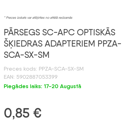
* Preces izskats var atšķirties no attēlā redzamās
PĀRSEGS SC-APC OPTISKĀS
ŠĶIEDRAS ADAPTERIEM PPZA-
SCA-SX-SM
Preces kods: PPZA-SCA-SX-SM
EAN: 5902887053399
Piegādes laiks: 17-20 Augustā
0,85
€