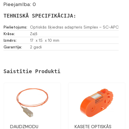
Pieejamība: 0
TEHNISKĀ SPECIFIKĀCIJA:
Pielietojums:
Optiskās šķiedras adapteris Simplex – SC-APC
Krāsa:
Zaļš
Izmērs:
17 x 15 x 10 mm
Garantija:
2 gadi
Saistītie Produkti
DAUDZMODU
KASETE OPTISKĀS