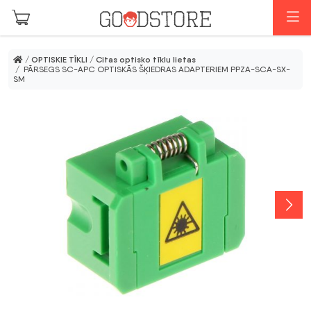
Skip to main content
I
/
OPTISKIE TĪKLI
/
Citas optisko tīklu lietas
/ PĀRSEGS SC-APC OPTISKĀS ŠĶIEDRAS ADAPTERIEM PPZA-SCA-SX-
SM