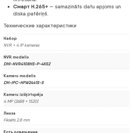
Смарт H.265+
— samazināts datu apjoms un
diska patēriņš.
Технические характеристики
Набор
NVR + 4 IP kameras
NVR modelis
DHI-NVR4108HS-P-4KS2
Kameru modelis
DH-IPC-HFW2441S-S
Kameru izšķirtspēja
4 MP (2688 × 1520)
Линза
Fiksēts 2.8 mm
Есть освещение.