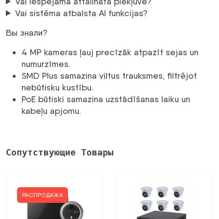
Vai iespējama attālināta piekļuve?
Vai sistēma atbalsta AI funkcijas?
Вы знали?
4 MP kameras ļauj precīzāk atpazīt sejas un
numurzīmes.
SMD Plus samazina viltus trauksmes, filtrējot
nebūtisku kustību.
PoE būtiski samazina uzstādīšanas laiku un
kabeļu apjomu.
Сопутствующие Товары
РАСПРОДАЖА