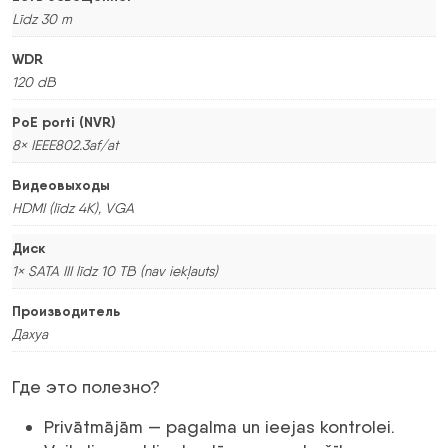
Līdz 30 m
WDR
120 dB
PoE porti (NVR)
8× IEEE802.3af/at
Видеовыходы
HDMI (līdz 4K), VGA
Диск
1× SATA III līdz 10 TB (nav iekļauts)
Производитель
Дахуа
Где это полезно?
Privātmājām — pagalma un ieejas kontrolei.