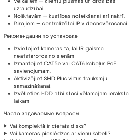
Veikaliem — klientu plūsmas un drošības
uzraudzībai.
Noliktavām — kustības noteikšanai arī naktī.
Birojiem — centralizētai IP videonovērošanai.
Рекомендации по установке
Izvietojiet kameras tā, lai IR gaisma
neatstarotos no sienām.
Izmantojiet CAT5e vai CAT6 kabeļus PoE
savienojumam.
Aktivizējiet SMD Plus viltus trauksmju
samazināšanai.
Izvēlieties HDD atbilstoši vēlamajam ieraksta
laikam.
Часто задаваемые вопросы
Vai komplektā ir cietais disks?
Vai kameras pieslēdzas ar vienu kabeli?