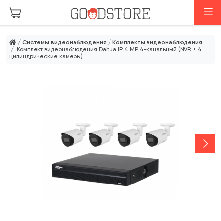
Перейти к основному содержанию
М
/
Системы видеонаблюдения
/
Комплекты видеонаблюдения
/ Комплект видеонаблюдения Dahua IP 4 MP 4-канальный (NVR + 4
цилиндрические камеры)