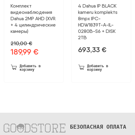
Комплект
4 Dahua IP BLACK
видеонаблюдения
kameru komplekts
Dahua 2MP AHD (XVR
8mpx IPC-
+ 4 цилиндрические
HDW1839T-A-IL-
камеры)
0280B-S6 + DISK
2TB
210,00
€
693,33
€
189,99
€
Первоначальная
Текущая
цена
цена:
была:
189,99 €.
Добавить в
Добавить в
корзину
корзину
210,00 €.
БЕЗОПАСНАЯ ОПЛАТА