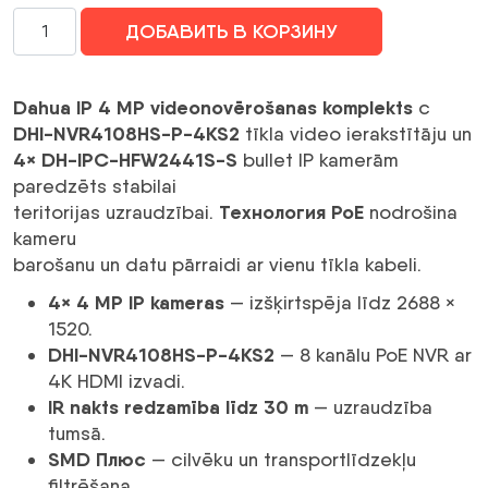
Количество
ДОБАВИТЬ В КОРЗИНУ
Dahua
IP
4
Dahua IP 4 MP videonovērošanas komplekts
с
MP
DHI-NVR4108HS-P-4KS2
tīkla video ierakstītāju un
4
4× DH-IPC-HFW2441S-S
bullet IP kamerām
kanālu
paredzēts stabilai
videonovērošanas
Технология PoE
teritorijas uzraudzībai.
nodrošina
komplekts
kameru
(NVR
barošanu un datu pārraidi ar vienu tīkla kabeli.
+
4× 4 MP IP kameras
— izšķirtspēja līdz 2688 ×
4
1520.
bullet
DHI-NVR4108HS-P-4KS2
— 8 kanālu PoE NVR ar
kameras)
4K HDMI izvadi.
IR nakts redzamība līdz 30 m
— uzraudzība
tumsā.
SMD Плюс
— cilvēku un transportlīdzekļu
filtrēšana.