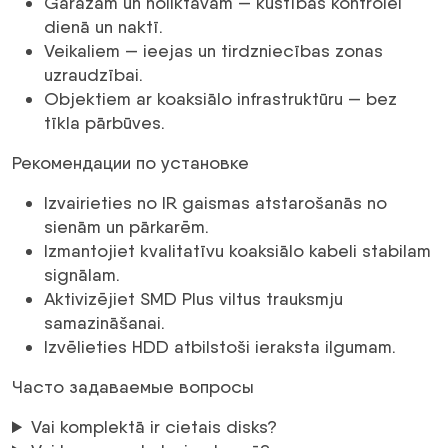
Garāžām un noliktavām — kustības kontrolei
dienā un naktī.
Veikaliem — ieejas un tirdzniecības zonas
uzraudzībai.
Objektiem ar koaksiālo infrastruktūru — bez
tīkla pārbūves.
Рекомендации по установке
Izvairieties no IR gaismas atstarošanās no
sienām un pārkarēm.
Izmantojiet kvalitatīvu koaksiālo kabeli stabilam
signālam.
Aktivizējiet SMD Plus viltus trauksmju
samazināšanai.
Izvēlieties HDD atbilstoši ieraksta ilgumam.
Часто задаваемые вопросы
Vai komplektā ir cietais disks?