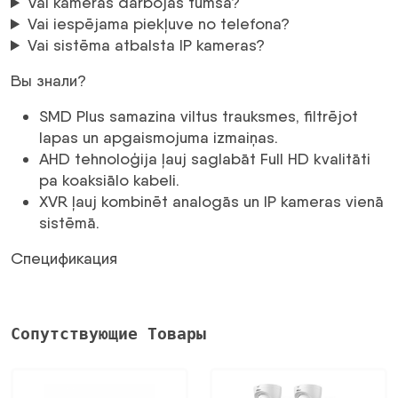
Vai kameras darbojas tumsā?
Vai iespējama piekļuve no telefona?
Vai sistēma atbalsta IP kameras?
Вы знали?
SMD Plus samazina viltus trauksmes, filtrējot
lapas un apgaismojuma izmaiņas.
AHD tehnoloģija ļauj saglabāt Full HD kvalitāti
pa koaksiālo kabeli.
XVR ļauj kombinēt analogās un IP kameras vienā
sistēmā.
Спецификация
Сопутствующие Товары