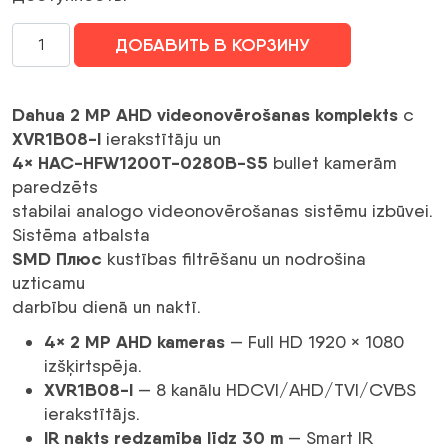
210,00 €.
Количество
ДОБАВИТЬ В КОРЗИНУ
Dahua
2MP
AHD
Dahua 2 MP AHD videonovērošanas komplekts
с
videonovērošanas
XVR1B08-I
ierakstītāju un
komplekts
4× HAC-HFW1200T-0280B-S5
bullet kamerām
(XVR
paredzēts
+
stabilai analogo videonovērošanas sistēmu izbūvei.
4
Sistēma atbalsta
bullet
SMD Плюс
kustības filtrēšanu un nodrošina
kameras)
uzticamu
darbību dienā un naktī.
4× 2 MP AHD kameras
— Full HD 1920 × 1080
izšķirtspēja.
XVR1B08-I
— 8 kanālu HDCVI/AHD/TVI/CVBS
ierakstītājs.
IR nakts redzamība līdz 30 m
— Smart IR