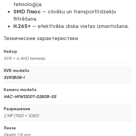
tehnoloģija.
SMD Плюс
— cilvēku un transportlīdzekļu
filtrēšana.
H.265+
— efektīvāka diska vietas izmantošana.
Технические характеристики
Набор
XVR + 4 AHD kameras
XVR modelis
XVR1B08-I
Kameru modelis
HAC-HFW1200T-0280B-S5
Разрешение
2 MP (1920 × 1080)
Линза
Fiksēts 2.8 mm