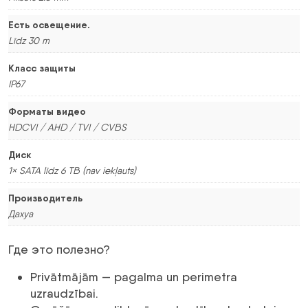
Есть освещение.
Līdz 30 m
Класс защиты
IP67
Форматы видео
HDCVI / AHD / TVI / CVBS
Диск
1× SATA līdz 6 TB (nav iekļauts)
Производитель
Дахуа
Где это полезно?
Privātmājām — pagalma un perimetra
uzraudzībai.