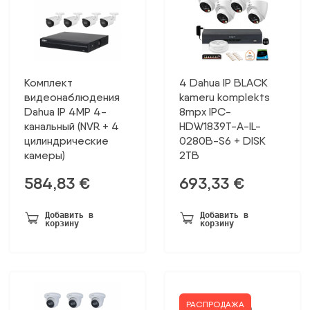
Комплект
4 Dahua IP BLACK
видеонаблюдения
kameru komplekts
Dahua IP 4MP 4-
8mpx IPC-
канальный (NVR + 4
HDW1839T-A-IL-
цилиндрические
0280B-S6 + DISK
камеры)
2TB
584,83
€
693,33
€
Добавить в
Добавить в
корзину
корзину
РАСПРОДАЖА