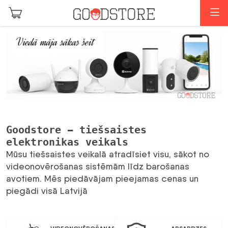
Skip to main content
I
Previous
Next
Goodstore - tiešsaistes
elektronikas veikals
Mūsu tiešsaistes veikalā atradīsiet visu, sākot no
videonovērošanas sistēmām līdz barošanas
avotiem. Mēs piedāvājam pieejamas cenas un
piegādi visā Latvijā