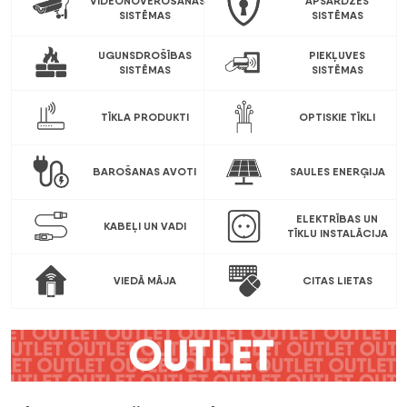
VIDEONOVĒROŠANAS
APSARDZES
SISTĒMAS
SISTĒMAS
UGUNSDROŠĪBAS
PIEKĻUVES
SISTĒMAS
SISTĒMAS
TĪKLA PRODUKTI
OPTISKIE TĪKLI
BAROŠANAS AVOTI
SAULES ENERĢIJA
ELEKTRĪBAS UN
KABEĻI UN VADI
TĪKLU INSTALĀCIJA
VIEDĀ MĀJA
CITAS LIETAS
Previous
Nex