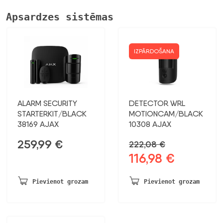
Apsardzes sistēmas
IZPĀRDOŠANA
ALARM SECURITY
DETECTOR WRL
STARTERKIT/BLACK
MOTIONCAM/BLACK
38169 AJAX
10308 AJAX
259,99
€
222,08
€
116,98
€
Sākotnējā
Pašreizējā
cena
cena
bija:
ir:
Pievienot grozam
Pievienot grozam
222,08 €.
116,98 €.