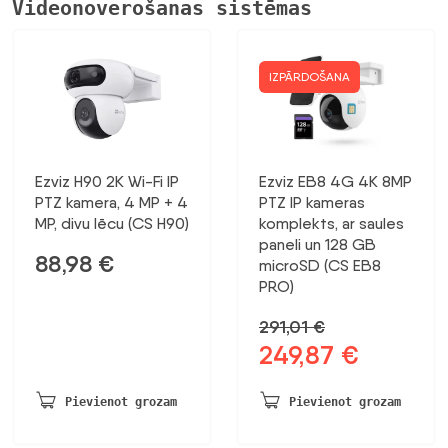
Videonoverošanas sistēmas
IZPĀRDOŠANA
Ezviz H90 2K Wi-Fi IP
Ezviz EB8 4G 4K 8MP
PTZ kamera, 4 MP + 4
PTZ IP kameras
MP, divu lēcu (CS H90)
komplekts, ar saules
paneli un 128 GB
88,98
€
microSD (CS EB8
PRO)
291,01
€
249,87
€
Sākotnējā
Pašreizējā
cena
cena
bija:
ir:
Pievienot grozam
Pievienot grozam
291,01 €.
249,87 €.