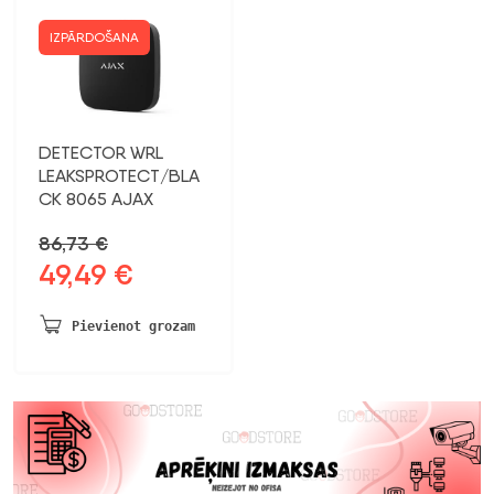
IZPĀRDOŠANA
DETECTOR WRL
LEAKSPROTECT/BLA
CK 8065 AJAX
86,73
€
49,49
€
Sākotnējā
Pašreizējā
cena
cena
bija:
ir:
Pievienot grozam
86,73 €.
49,49 €.
Previous
Nex