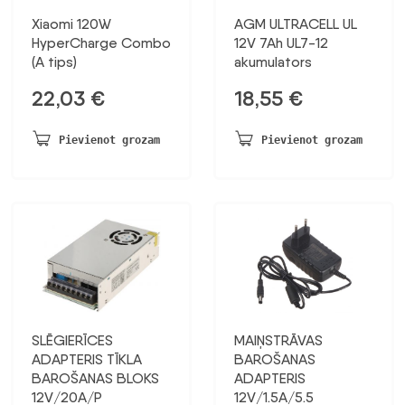
Xiaomi 120W
AGM ULTRACELL UL
HyperCharge Combo
12V 7Ah UL7-12
(A tips)
akumulators
22,03
€
18,55
€
Pievienot grozam
Pievienot grozam
SLĒGIERĪCES
MAIŅSTRĀVAS
ADAPTERIS TĪKLA
BAROŠANAS
BAROŠANAS BLOKS
ADAPTERIS
12V/20A/P
12V/1.5A/5.5