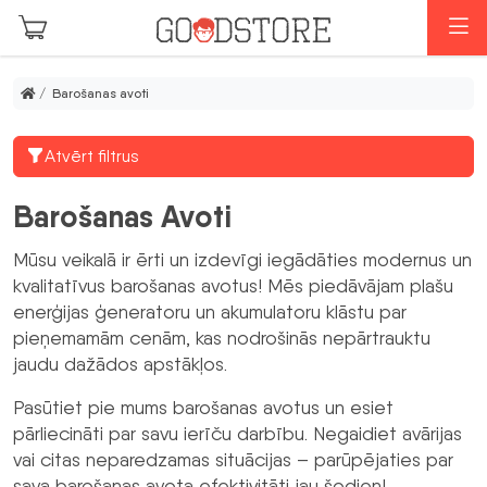
Skip to main content
I
/ Barošanas avoti
Atvērt filtrus
Barošanas Avoti
Mūsu veikalā ir ērti un izdevīgi iegādāties modernus un
kvalitatīvus barošanas avotus! Mēs piedāvājam plašu
enerģijas ģeneratoru un akumulatoru klāstu par
pieņemamām cenām, kas nodrošinās nepārtrauktu
jaudu dažādos apstākļos.
Pasūtiet pie mums barošanas avotus un esiet
pārliecināti par savu ierīču darbību. Negaidiet avārijas
vai citas neparedzamas situācijas – parūpējaties par
sava barošanas avota efektivitāti jau šodien!