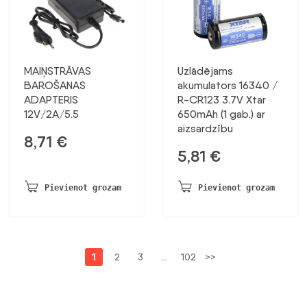
MAIŅSTRĀVAS
Uzlādējams
BAROŠANAS
akumulators 16340 /
ADAPTERIS
R-CR123 3.7V Xtar
12V/2A/5.5
650mAh (1 gab.) ar
aizsardzību
8,71
€
5,81
€
Pievienot grozam
Pievienot grozam
1
2
3
…
102
>>