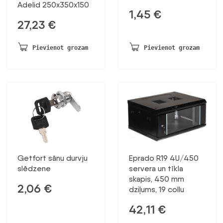
Adelid 250x350x150
1,45
€
27,23
€
Pievienot grozam
Pievienot grozam
Getfort sānu durvju
Eprado R19 4U/450
slēdzene
servera un tīkla
skapis, 450 mm
2,06
€
dziļums, 19 collu
42,11
€