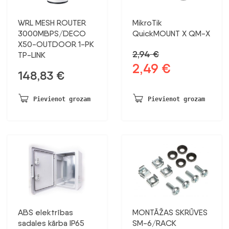
WRL MESH ROUTER
MikroTik
3000MBPS/DECO
QuickMOUNT X QM-X
X50-OUTDOOR 1-PK
2,94
€
TP-LINK
2,49
€
Sākotnējā
Pašreizējā
148,83
€
cena
cena
bija:
ir:
Pievienot grozam
Pievienot grozam
2,94 €.
2,49 €.
ABS elektrības
MONTĀŽAS SKRŪVES
sadales kārba IP65
SM-6/RACK