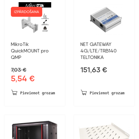
IZPĀRDOŠANA
MikroTik
NET GATEWAY
QuickMOUNT pro
4G/LTE/TRB140
QMP
TELTONIKA
151,63
€
7,03
€
5,54
€
Sākotnējā
Pašreizējā
cena
cena
bija:
ir:
Pievienot grozam
Pievienot grozam
7,03 €.
5,54 €.