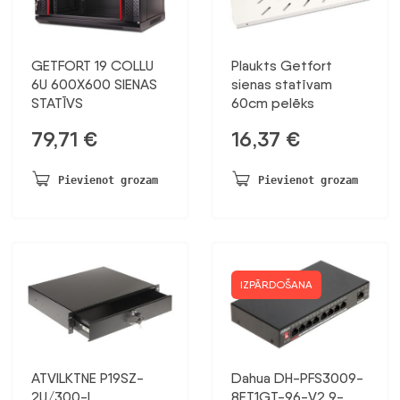
GETFORT 19 COLLU
Plaukts Getfort
6U 600X600 SIENAS
sienas statīvam
STATĪVS
60cm pelēks
79,71
€
16,37
€
Pievienot grozam
Pievienot grozam
IZPĀRDOŠANA
ATVILKTNE P19SZ-
Dahua DH-PFS3009-
2U/300-L
8ET1GT-96-V2 9-