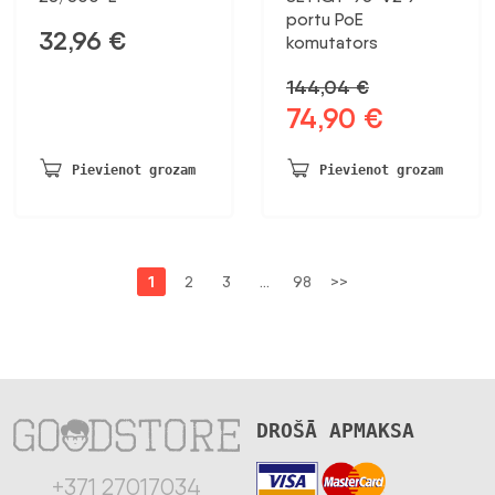
portu PoE
32,96
€
komutators
144,04
€
74,90
€
Sākotnējā
Pašreizējā
cena
cena
bija:
ir:
Pievienot grozam
Pievienot grozam
144,04 €.
74,90 €.
1
2
3
…
98
>>
DROŠĀ APMAKSA
+371 27017034