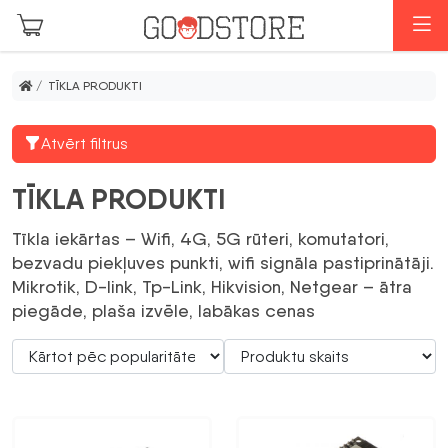
Skip to main content
I
/ TĪKLA PRODUKTI
Atvērt filtrus
TĪKLA PRODUKTI
Tīkla iekārtas – Wifi, 4G, 5G rūteri, komutatori,
bezvadu piekļuves punkti, wifi signāla pastiprinātāji.
Mikrotik, D-link, Tp-Link, Hikvision, Netgear – ātra
piegāde, plaša izvēle, labākas cenas