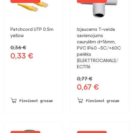
Patchcord UTP 0.5m
Izjaucams T-veida
yellow
savienojums
caurulēm d=16mm,
0,36
€
PVC IP40 -5C/+60C
0,33
€
pelēks
Sākotnējā
Pašreizējā
(ELEKTTROCANALI)/
cena
cena
ECTI16
bija:
ir:
0,36 €.
0,33 €.
0,77
€
0,67
€
Sākotnējā
Pašreizējā
cena
cena
bija:
ir:
Pievienot grozam
Pievienot grozam
0,77 €.
0,67 €.