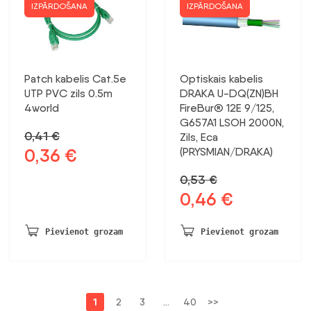
IZPĀRDOŠANA
IZPĀRDOŠANA
Patch kabelis Cat.5e
Optiskais kabelis
UTP PVC zils 0.5m
DRAKA U-DQ(ZN)BH
4world
FireBur® 12E 9/125,
G657A1 LSOH 2000N,
0,41
€
Zils, Eca
0,36
€
(PRYSMIAN/DRAKA)
Sākotnējā
Pašreizējā
cena
cena
0,53
€
bija:
ir:
0,46
€
Sākotnējā
Pašreizējā
0,41 €.
0,36 €.
cena
cena
bija:
ir:
Pievienot grozam
Pievienot grozam
0,53 €.
0,46 €.
1
2
3
…
40
>>