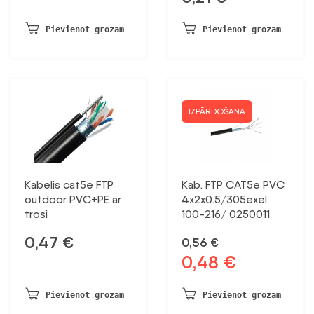
Pievienot grozam
Pievienot grozam
IZPĀRDOŠANA
Kabelis cat5e FTP
Kab. FTP CAT5e PVC
outdoor PVC+PE ar
4x2x0.5/305exel
trosi
100-216/ 0250011
0,47
€
0,56
€
0,48
€
Sākotnējā
Pašreizējā
cena
cena
bija:
ir:
Pievienot grozam
Pievienot grozam
0,56 €.
0,48 €.