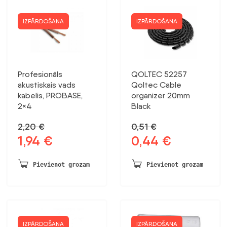
IZPĀRDOŠANA
IZPĀRDOŠANA
Profesionāls
QOLTEC 52257
akustiskais vads
Qoltec Cable
kabelis, PROBASE,
organizer 20mm
2×4
Black
2,20
€
0,51
€
1,94
€
0,44
€
Sākotnējā
Pašreizējā
Sākotnējā
Pašreizējā
cena
cena
cena
cena
bija:
ir:
bija:
ir:
Pievienot grozam
Pievienot grozam
2,20 €.
1,94 €.
0,51 €.
0,44 €.
IZPĀRDOŠANA
IZPĀRDOŠANA