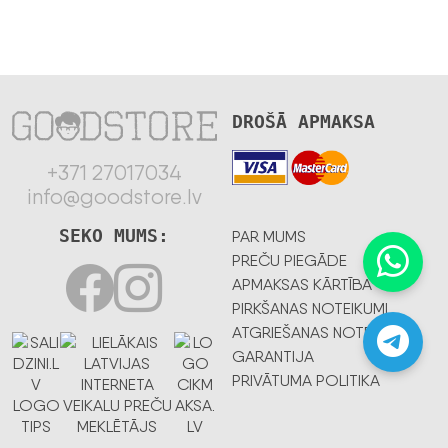
DROŠĀ APMAKSA
+371 27017034
info@goodstore.lv
SEKO MUMS:
PAR MUMS
PREČU PIEGĀDE
APMAKSAS KĀRTĪBA
PIRKŠANAS NOTEIKUMI
ATGRIEŠANAS NOTEIKUMI
GARANTIJA
PRIVĀTUMA POLITIKA