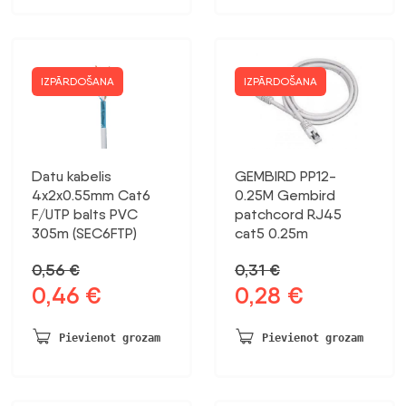
IZPĀRDOŠANA
IZPĀRDOŠANA
Datu kabelis
GEMBIRD PP12-
4x2x0.55mm Cat6
0.25M Gembird
F/UTP balts PVC
patchcord RJ45
305m (SEC6FTP)
cat5 0.25m
0,56
€
0,31
€
0,46
€
0,28
€
Sākotnējā
Pašreizējā
Sākotnējā
Pašreizējā
cena
cena
cena
cena
bija:
ir:
bija:
ir:
Pievienot grozam
Pievienot grozam
0,56 €.
0,46 €.
0,31 €.
0,28 €.