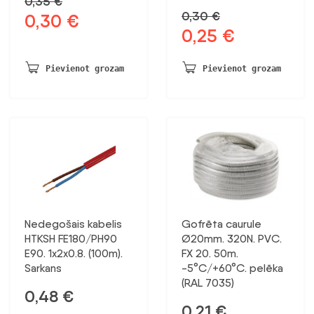
0,35
€
0,30
€
0,30
€
Sākotnējā
Pašreizējā
0,25
€
Sākotnējā
Pašreizējā
cena
cena
cena
cena
bija:
ir:
bija:
ir:
0,35 €.
0,30 €.
Pievienot grozam
Pievienot grozam
0,30 €.
0,25 €.
Nedegošais kabelis
Gofrēta caurule
HTKSH FE180/PH90
Ø20mm. 320N. PVC.
E90. 1x2x0.8. (100m).
FX 20. 50m.
Sarkans
-5°C/+60°C. pelēka
(RAL 7035)
0,48
€
0,21
€