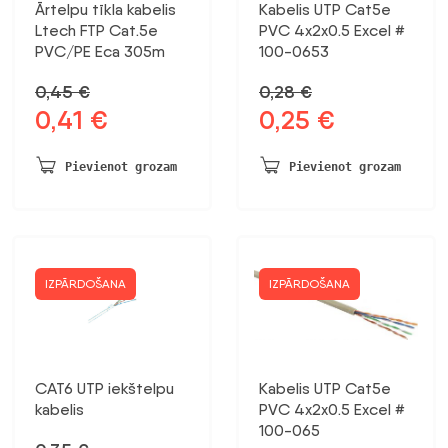
Ārtelpu tīkla kabelis
Kabelis UTP Cat5e
Ltech FTP Cat.5e
PVC 4x2x0.5 Excel #
PVC/PE Eca 305m
100-0653
0,45
€
0,28
€
0,41
€
0,25
€
Sākotnējā
Pašreizējā
Sākotnējā
Pašreizējā
cena
cena
cena
cena
bija:
ir:
bija:
ir:
Pievienot grozam
Pievienot grozam
0,45 €.
0,41 €.
0,28 €.
0,25 €.
IZPĀRDOŠANA
IZPĀRDOŠANA
CAT6 UTP iekštelpu
Kabelis UTP Cat5e
kabelis
PVC 4x2x0.5 Excel #
100-065