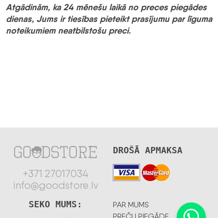
Atgādinām, ka 24 mēnešu laikā no preces piegādes
dienas, Jums ir tiesības pieteikt prasījumu par līguma
noteikumiem neatbilstošu preci.
DROŠĀ APMAKSA
+371 27017034
info@goodstore.lv
SEKO MUMS:
PAR MUMS
PREČU PIEGĀDE