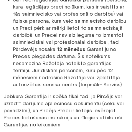
kura iegādājas preci nolūkam, kas ir saistīts ar
tās saimniecisko vai profesionālo darbību) vai
fiziska persona, kura veic saimniecisko darbību
un Preci pērk ar mērķi lietot to saimnieciskajā
darbībā, un Precei nav aizlieguma to izmantot
saimnieciskai vai profesionālai darbībai, tad
12 mēnešus
Pārdevējs nosaka
Garantiju no
Preces piegādes datuma. Šis noteikums
nesamazina Ražotāja noteikto garantijas
termiņu Juridiskām personām, kuru pēc 12
mēnešiem nodrošina Ražotāja vai izplatītāja
autorizētais servisa centrs (turpmāk- Serviss).
Jebkura Garantija ir spēkā tikai tad, ja Pircējs var
uzrādīt darījuma apliecinošu dokumentu (čeku vai
pavadzīmi), un Pircējs Preci ir lietojis ievērojot
Preces lietošanas instrukciju un rīkojies atbilstoši
Garantijas noteikumiem.