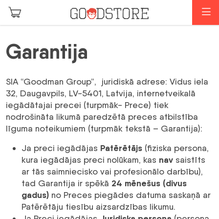
Skip to main content
I
Garantija
SIA “Goodman Group”, juridiskā adrese: Vidus iela
32, Daugavpils, LV-5401, Latvija, internetveikalā
iegādātajai precei (turpmāk- Prece) tiek
nodrošināta likumā paredzētā preces atbilstība
līguma noteikumiem (turpmāk tekstā – Garantija):
Patērētājs
Ja preci iegādājas
(fiziska persona,
nav
kura iegādājas preci nolūkam, kas
saistīts
ar tās saimniecisko vai profesionālo darbību),
24 mēnešus
(divus
tad Garantija ir spēkā
gadus)
no Preces piegādes datuma saskaņā ar
Patērētāju tiesību aizsardzības likumu.
Juridiska persona
Ja Preci iegādājas
(persona,