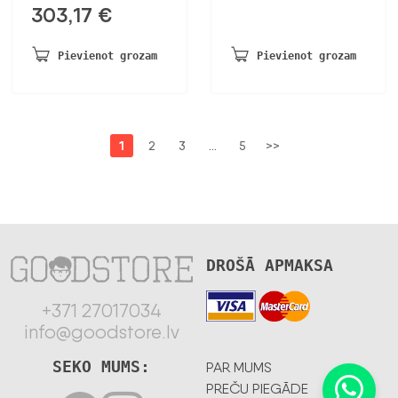
303,17
€
Pievienot grozam
Pievienot grozam
1
2
3
…
5
>>
DROŠĀ APMAKSA
+371 27017034
info@goodstore.lv
SEKO MUMS:
PAR MUMS
PREČU PIEGĀDE