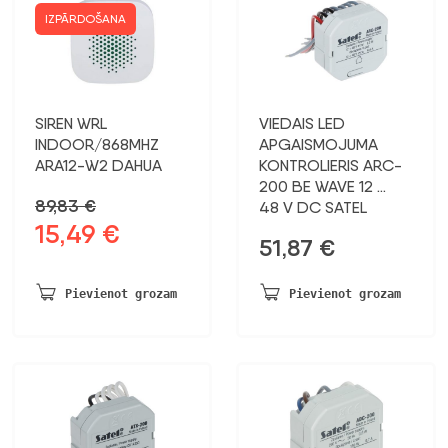
IZPĀRDOŠANA
SIREN WRL
VIEDAIS LED
INDOOR/868MHZ
APGAISMOJUMA
ARA12-W2 DAHUA
KONTROLIERIS ARC-
200 BE WAVE 12 …
89,83
€
48 V DC SATEL
15,49
€
Sākotnējā
Pašreizējā
51,87
€
cena
cena
bija:
ir:
Pievienot grozam
Pievienot grozam
89,83 €.
15,49 €.