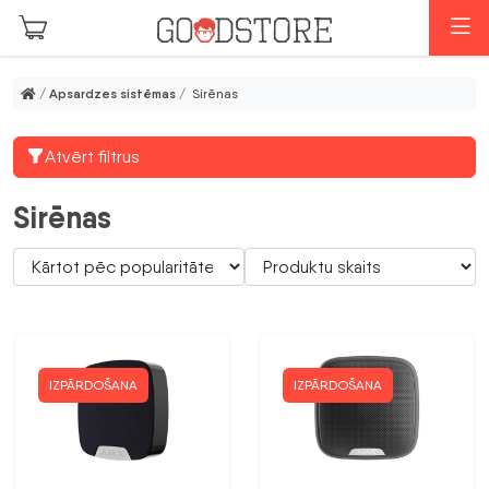
Skip to main content
I
/
Apsardzes sistēmas
/ Sirēnas
Atvērt filtrus
Sirēnas
IZPĀRDOŠANA
IZPĀRDOŠANA