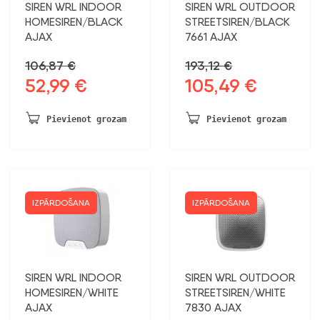
SIREN WRL INDOOR
SIREN WRL OUTDOOR
HOMESIREN/BLACK
STREETSIREN/BLACK
AJAX
7661 AJAX
106,87
€
193,12
€
52,99
€
105,49
€
Sākotnējā
Pašreizējā
Sākotnējā
Pašreizējā
cena
cena
cena
cena
bija:
ir:
bija:
ir:
Pievienot grozam
Pievienot grozam
106,87 €.
52,99 €.
193,12 €.
105,49 €.
IZPĀRDOŠANA
IZPĀRDOŠANA
SIREN WRL INDOOR
SIREN WRL OUTDOOR
HOMESIREN/WHITE
STREETSIREN/WHITE
AJAX
7830 AJAX