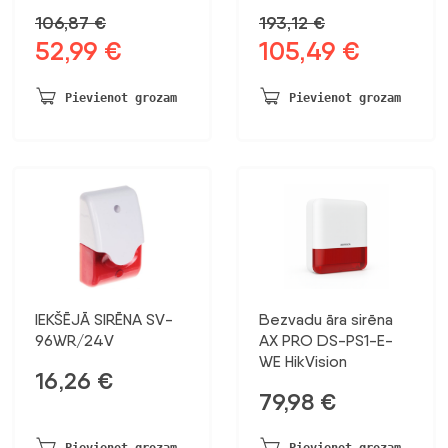
106,87
€
193,12
€
52,99
€
105,49
€
Sākotnējā
Pašreizējā
Sākotnējā
Pašreizējā
cena
cena
cena
cena
bija:
ir:
bija:
ir:
Pievienot grozam
Pievienot grozam
106,87 €.
52,99 €.
193,12 €.
105,49 €.
IEKŠĒJĀ SIRĒNA SV-
Bezvadu āra sirēna
96WR/24V
AX PRO DS-PS1-E-
WE HikVision
16,26
€
79,98
€
Pievienot grozam
Pievienot grozam