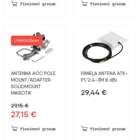
Pievienot grozam
Pievienot grozam
IZPĀRDOŠANA
ANTENNA ACC POLE
PANEĻA ANTENA ATK-
MOUNT/ADAPTER
P1/2.4-3M 8 dBi
SOLIDMOUNT
29,44
€
MIKROTIK
29,15
€
27,15
€
Sākotnējā
Pašreizējā
cena
cena
bija:
ir:
Pievienot grozam
Pievienot grozam
29,15 €.
27,15 €.