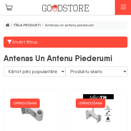
Skip to main content
I
/
TĪKLA PRODUKTI
/ Antenas un antenu piederumi
Atvērt filtrus
Antenas Un Antenu Piederumi
IZPĀRDOŠANA
IZPĀRDOŠANA