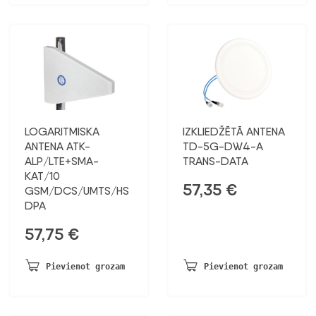
LOGARITMISKA
IZKLIEDŽĒTĀ ANTENA
ANTENA ATK-
TD-5G-DW4-A
ALP/LTE+SMA-
TRANS-DATA
KAT/10
57,35
€
GSM/DCS/UMTS/HS
DPA
57,75
€
Pievienot grozam
Pievienot grozam