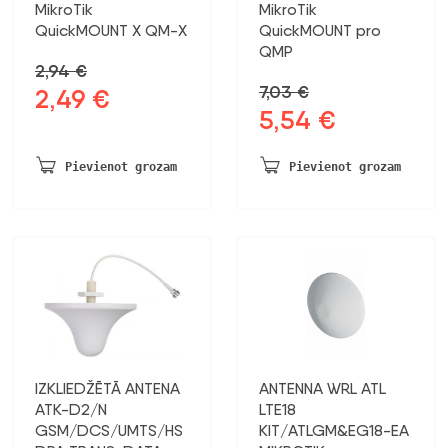
MikroTik
MikroTik
QuickMOUNT X QM-X
QuickMOUNT pro
QMP
2,94
€
7,03
€
2,49
€
Sākotnējā
Pašreizējā
5,54
€
Sākotnējā
Pašreizējā
cena
cena
cena
cena
bija:
ir:
bija:
ir:
2,94 €.
2,49 €.
Pievienot grozam
Pievienot grozam
7,03 €.
5,54 €.
IZKLIEDŽĒTĀ ANTENA
ANTENNA WRL ATL
ATK-D2/N
LTE18
GSM/DCS/UMTS/HS
KIT/ATLGM&EG18-EA