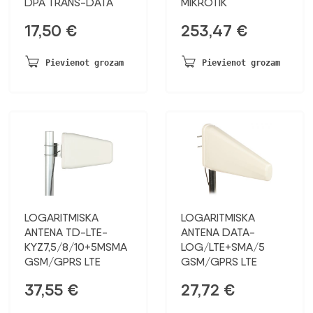
DPA TRANS-DATA
MIKROTIK
17,50
€
253,47
€
Pievienot grozam
Pievienot grozam
LOGARITMISKA
LOGARITMISKA
ANTENA TD-LTE-
ANTENA DATA-
KYZ7,5/8/10+5MSMA
LOG/LTE+SMA/5
GSM/GPRS LTE
GSM/GPRS LTE
37,55
€
27,72
€