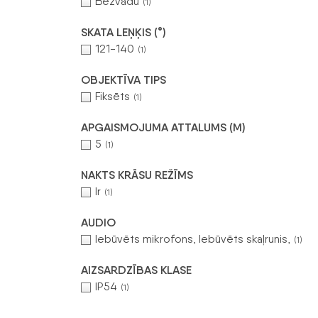
Bezvadu
(1)
SKATA LEŅĶIS (°)
121-140
(1)
OBJEKTĪVA TIPS
Fiksēts
(1)
APGAISMOJUMA ATTALUMS (M)
5
(1)
NAKTS KRĀSU REŽĪMS
Ir
(1)
AUDIO
Iebūvēts mikrofons, Iebūvēts skaļrunis,
(1)
AIZSARDZĪBAS KLASE
IP54
(1)