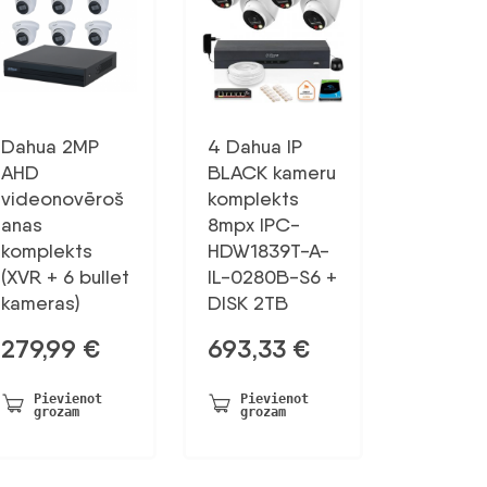
Dahua 2MP
4 Dahua IP
AHD
BLACK kameru
videonovēroš
komplekts
anas
8mpx IPC-
komplekts
HDW1839T-A-
(XVR + 6 bullet
IL-0280B-S6 +
kameras)
DISK 2TB
279,99
€
693,33
€
Pievienot
Pievienot
grozam
grozam