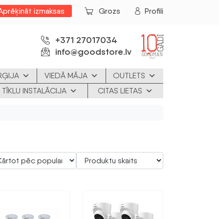
Aprēķināt izmaksas
Grozs
Profili
+371 27017034
info@goodstore.lv
RĢIJA
VIEDĀ MĀJA
OUTLETS
 TĪKLU INSTALĀCIJA
CITAS LIETAS