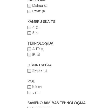
Dahua
(3)
Ezviz
(1)
KAMERU SKAITS
4
(2)
6
(1)
TEHNOLOĢIJA
AHD
(2)
IP
(2)
IZŠĶIRTSPĒJA
2Mpix
(4)
POE
Nē
(2)
Jā
(1)
SAVIENOJAMĪBAS TEHNOLOĢIJA