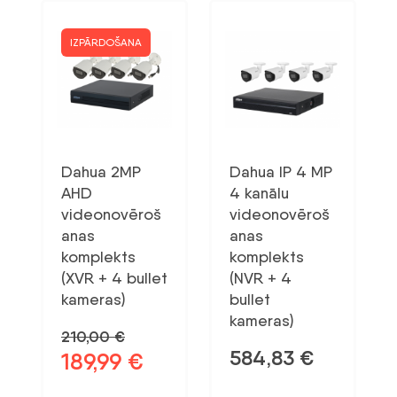
IZPĀRDOŠANA
Dahua 2MP
Dahua IP 4 MP
AHD
4 kanālu
videonovēroš
videonovēroš
anas
anas
komplekts
komplekts
(XVR + 4 bullet
(NVR + 4
kameras)
bullet
kameras)
210,00
€
584,83
€
189,99
€
Sākotnējā
Pašreizējā
cena
cena