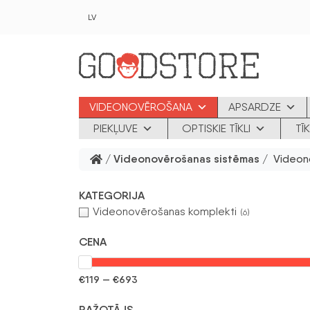
Skip to main content
LV
VIDEONOVĒROŠANA
APSARDZE
PIEKĻUVE
OPTISKIE TĪKLI
TĪ
/
Videonovērošanas sistēmas
/ Videon
KATEGORIJA
Videonovērošanas komplekti
(6)
CENA
€119 — €693
RAŽOTĀJS