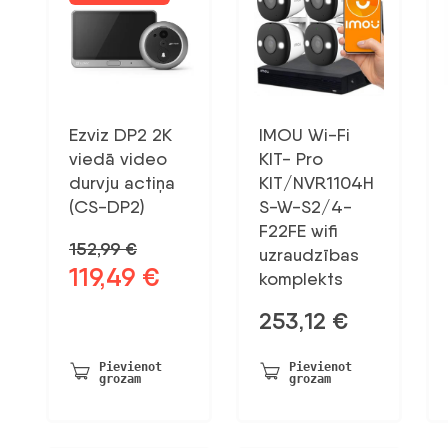
Ezviz DP2 2K
IMOU Wi-Fi
viedā video
KIT- Pro
durvju actiņa
KIT/NVR1104H
(CS-DP2)
S-W-S2/4-
F22FE wifi
152,99
€
uzraudzības
119,49
€
Sākotnējā
Pašreizējā
komplekts
cena
cena
253,12
€
bija:
ir:
152,99 €.
119,49 €.
Pievienot
Pievienot
grozam
grozam