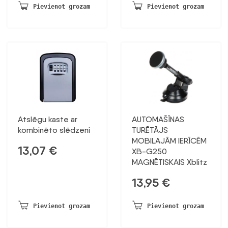
bija:
ir:
Pievienot grozam
Pievienot grozam
17,30 €.
13,99 €.
Atslēgu kaste ar
AUTOMAŠĪNAS
kombinēto slēdzeni
TURĒTĀJS
MOBILAJĀM IERĪCĒM
13,07
€
XB-G250
MAGNĒTISKAIS Xblitz
13,95
€
Pievienot grozam
Pievienot grozam