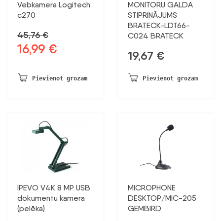
Vebkamera Logitech
MONITORU GALDA
c270
STIPRINĀJUMS
BRATECK-LDT66-
45,76
€
C024 BRATECK
16,99
€
Sākotnējā
Pašreizējā
19,67
€
cena
cena
bija:
ir:
Pievienot grozam
Pievienot grozam
45,76 €.
16,99 €.
IPEVO V4K 8 MP USB
MICROPHONE
dokumentu kamera
DESKTOP/MIC-205
(pelēka)
GEMBIRD