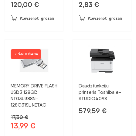
120,00
€
2,83
€
Pievienot grozam
Pievienot grozam
IZPĀRDOŠANA
MEMORY DRIVE FLASH
Daudzfunkciju
USB3 128GB
printeris Toshiba e-
NT03U388N-
STUDIO409S
128G31SL NETAC
579,59
€
17,30
€
13,99
€
Sākotnējā
Pašreizējā
cena
cena