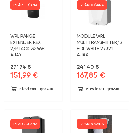
IZPĀRDOŠANA
IZPĀRDOŠANA
WRL RANGE
MODULE WRL
EXTENDER REX
MULTITRANSMITTER/3
2/BLACK 32668
EOL WHITE 27321
AJAX
AJAX
271,74
€
241,40
€
151,99
€
167,85
€
Sākotnējā
Pašreizējā
Sākotnējā
Pašreizējā
cena
cena
cena
cena
bija:
ir:
bija:
ir:
Pievienot grozam
Pievienot grozam
271,74 €.
151,99 €.
241,40 €.
167,85 €.
IZPĀRDOŠANA
IZPĀRDOŠANA