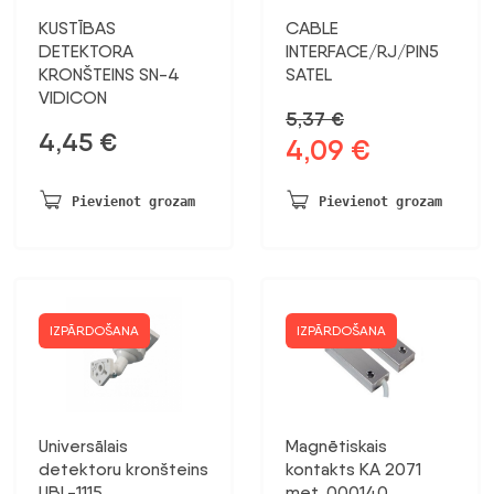
KUSTĪBAS
CABLE
DETEKTORA
INTERFACE/RJ/PIN5
KRONŠTEINS SN-4
SATEL
VIDICON
5,37
€
4,45
€
4,09
€
Sākotnējā
Pašreizējā
cena
cena
bija:
ir:
Pievienot grozam
Pievienot grozam
5,37 €.
4,09 €.
IZPĀRDOŠANA
IZPĀRDOŠANA
Universālais
Magnētiskais
detektoru kronšteins
kontakts KA 2071
UBL-1115
met. 000140