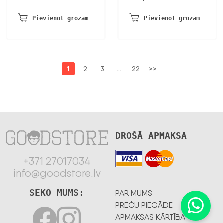
Pievienot grozam
Pievienot grozam
1
2
3
…
22
>>
DROŠĀ APMAKSA
+371 27017034
info@goodstore.lv
SEKO MUMS:
PAR MUMS
PREČU PIEGĀDE
APMAKSAS KĀRTĪBA