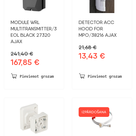
MODULE WRL
DETECTOR ACC
MULTITRANSMITTER/3
HOOD FOR
EOL BLACK 27320
MPO/38216 AJAX
AJAX
21,68
€
241,40
€
13,43
€
Sākotnējā
Pašreizējā
167,85
€
Sākotnējā
Pašreizējā
cena
cena
cena
cena
bija:
ir:
bija:
ir:
21,68 €.
13,43 €.
Pievienot grozam
Pievienot grozam
241,40 €.
167,85 €.
IZPĀRDOŠANA