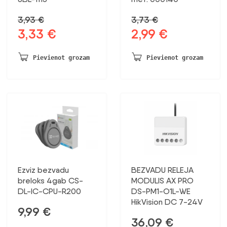
3,93
€
3,73
€
3,33
€
2,99
€
Sākotnējā
Pašreizējā
Sākotnējā
Pašreizējā
cena
cena
cena
cena
bija:
ir:
bija:
ir:
Pievienot grozam
Pievienot grozam
3,93 €.
3,33 €.
3,73 €.
2,99 €.
Ezviz bezvadu
BEZVADU RELEJA
breloks 4gab CS-
MODULIS AX PRO
DL-IC-CPU-R200
DS-PM1-O1L-WE
HikVision DC 7-24V
9,99
€
36,09
€