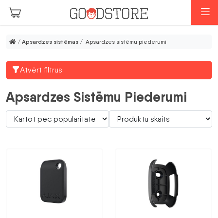
Skip to main content
I
/
Apsardzes sistēmas
/ Apsardzes sistēmu piederumi
Atvērt filtrus
Apsardzes Sistēmu Piederumi