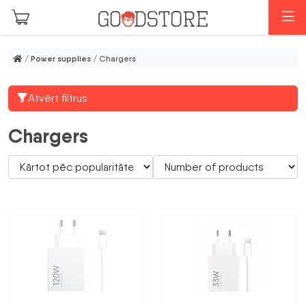
Skip to main content
M
/
Power supplies
/ Chargers
Atvērt filtrus
Chargers