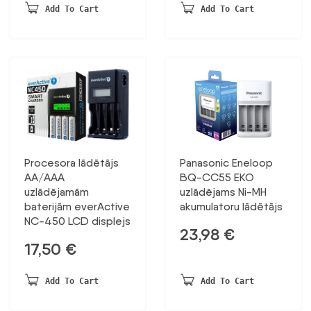
Add To Cart
Add To Cart
Procesora lādētājs
Panasonic Eneloop
AA/AAA
BQ-CC55 EKO
uzlādējamām
uzlādējams Ni-MH
baterijām everActive
akumulatoru lādētājs
NC-450 LCD displejs
23,98
€
17,50
€
Add To Cart
Add To Cart