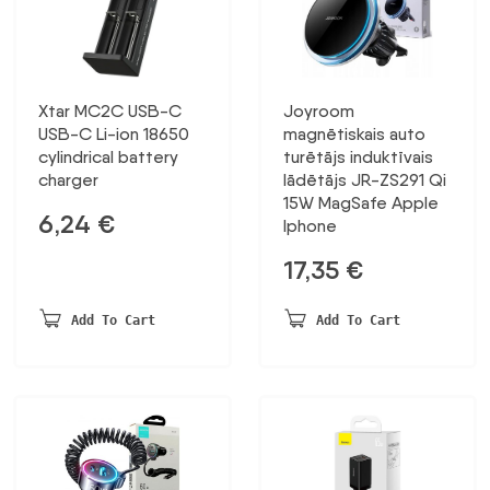
Xtar MC2C USB-C
Joyroom
USB-C Li-ion 18650
magnētiskais auto
cylindrical battery
turētājs induktīvais
charger
lādētājs JR-ZS291 Qi
15W MagSafe Apple
6,24
€
Iphone
17,35
€
Add To Cart
Add To Cart