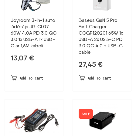
Joyroom 3-in-1 auto
Baseus GaN 5 Pro
lādētājs JR-CL07
Fast Charger
60W 4.0A PD 3.0 QC
CCGP120201 65W 1x
3.0 1x USB-A 1x USB-
USB-A 2x USB-C PD
C ar 1,6M kabeli
3.0 QC 4.0 + USB-C
cable
13,07
€
27,45
€
Add To Cart
Add To Cart
SALE