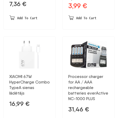
7,36
€
3,99
€
Original
Current
price
price
was:
is:
Add To Cart
Add To Cart
5,70 €.
3,99 €.
XIAOMI 67W
Processor charger
HyperCharge Combo
for AA / AAA
TypeA sienas
rechargeable
lādētājs
batteries everActive
NC-1000 PLUS
16,99
€
31,46
€