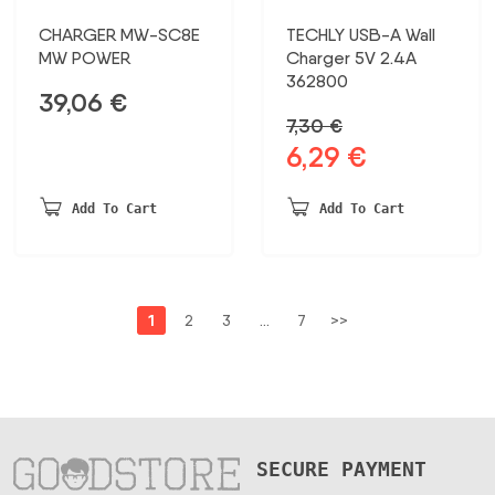
CHARGER MW-SC8E
TECHLY USB-A Wall
MW POWER
Charger 5V 2.4A
362800
39,06
€
7,30
€
6,29
€
Original
Current
price
price
was:
is:
Add To Cart
Add To Cart
7,30 €.
6,29 €.
1
2
3
…
7
>>
SECURE PAYMENT