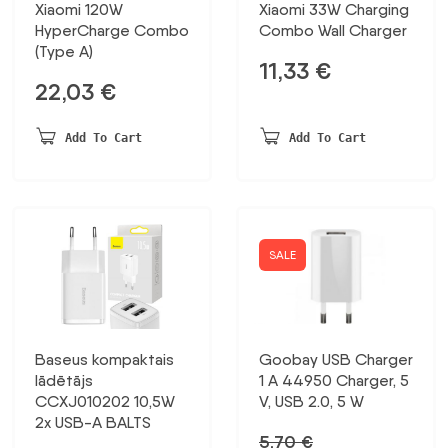
Xiaomi 120W
Xiaomi 33W Charging
HyperCharge Combo
Combo Wall Charger
(Type A)
11,33
€
22,03
€
Add To Cart
Add To Cart
SALE
Baseus kompaktais
Goobay USB Charger
lādētājs
1 A 44950 Charger, 5
CCXJ010202 10,5W
V, USB 2.0, 5 W
2x USB-A BALTS
5,70
€