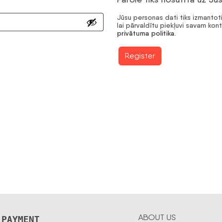
Jūsu personas dati tiks izmantoti
lai pārvaldītu piekļuvi savam kon
privātuma politika
.
Register
ABOUT US
 PAYMENT