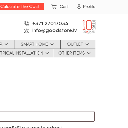
Calculate the Cost
Cart
Profils
+371 27017034
info@goodstore.lv
R
SMART HOME
OUTLET
TRICAL INSTALLATION
OTHER ITEMS
su norādīto e-pasta adresi.