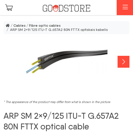
Skip to main content
M
/
Cables
/
Fibre optic cables
/ ARP SM 2×9/125 ITU-T G.657A2 80N FTTX optiskais kabelis
* The appearance of the product may differ from what is shown in the picture
ARP SM 2×9/125 ITU-T G.657A2
80N FTTX optical cable