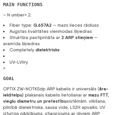
80N
MAIN FUNCTIONS
FTTX
optiskais
– N umber>
2.
kabelis
daudzums
G.657A2
Fiber type:
— mazs lieces rādiuss
Augstas kvalitātes vienmodas šķiedras
2 ARP stieņiem
Struktūra pastiprināta ar
—
aramīda šķiedras
dielektrisks
Completely
UV-LVliry
>
GOAL
āra-
OPTIX ZW-NOTKSdp ARP kabelis ir universāls (
iekštelpu
mazu FTT,
) plakanais kabelis lietošanai ar
vieglu diametru un pretestību
sistēmām. vilkšana,
pilnībā dielektriska, sausa vide, LSZH apvalks, UV
izturīgs pārklājums, stiegrojums ar diviem ARP