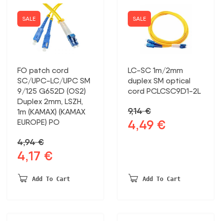
SALE
SALE
FO patch cord
LC-SC 1m/2mm
SC/UPC-LC/UPC SM
duplex SM optical
9/125 G652D (OS2)
cord PCLCSC9D1-2L
Duplex 2mm, LSZH,
9,14
€
1m (KAMAX) (KAMAX
4,49
€
EUROPE) PO
Original
Current
price
price
4,94
€
was:
is:
4,17
€
Original
Current
9,14 €.
4,49 €.
price
price
was:
is:
Add To Cart
Add To Cart
4,94 €.
4,17 €.