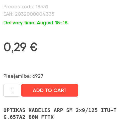
Preces kods: 18551
EAN: 2032000004335
Delivery time: August 15-18
0,29
€
Pieejamība: 6927
ARP
ADD TO CART
SM
2x9/125
ITU-
OPTIKAS KABELIS ARP SM 2×9/125 ITU-T
T
G.657A2 80N FTTX
G.657A2