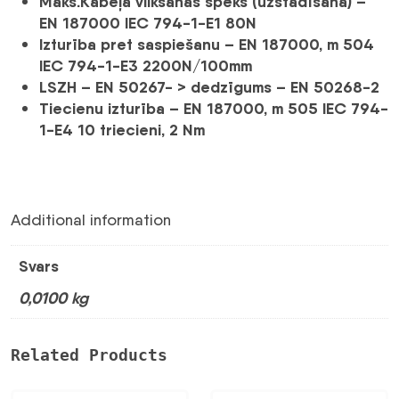
Maks.Kabeļa vilkšanas spēks (uzstādīšana) –
EN 187000 IEC 794-1-E1 80N
Izturība pret saspiešanu – EN 187000, m 504
IEC 794-1-E3 2200N/100mm
LSZH – EN 50267- >
dedzīgums – EN 50268-2
Tiecienu izturība – EN 187000, m 505 IEC 794-
1-E4 10 triecieni, 2 Nm
Additional information
Svars
0,0100 kg
Related Products