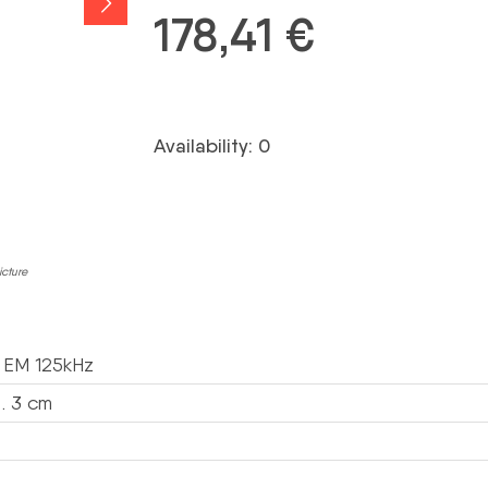
178,41
€
Availability: 0
icture
 EM 125kHz
 … 3 cm