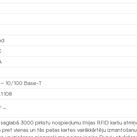
nd
C
A
– 10/100 Base-T
.1.108
/ –
saglabā 3000 pirkstu nospiedumu līnijas RFID karšu atmiņa
a pret vienas un tās pašas kartes vairākkārtēju izmantošanu,