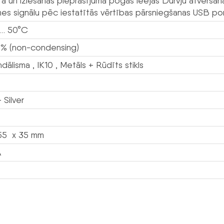
a un iziešanas pieprasījuma pogas ieejas Durvju atvēršanas 
mes signālu pēc iestatītās vērtības pārsniegšanas USB por
 … 50°C
 % (non-condensing)
dālisma , IK10 , Metāls + Rūdīts stikls
 Silver
55 x 35 mm
A
s