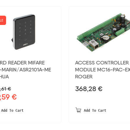
LE
RD READER MIFARE
ACCESS CONTROLLER
-MARIN/ASR2101A-ME
MODULE MC16-PAC-EX
HUA
ROGER
368,28
€
,61
€
9,59
€
ginal
Current
ce
price
:
is:
Add To Cart
Add To Cart
,61 €.
59,59 €.