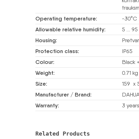
kontakt
trauks
Operating temperature:
-30°C
Allowable relative humidity:
5 … 95
Housing:
Pretvan
Protection class:
IP65
Colour:
Black +
Weight:
0.71 kg
Size:
159 x 
Manufacturer / Brand:
DAHU
Warranty:
3 year
Related Products