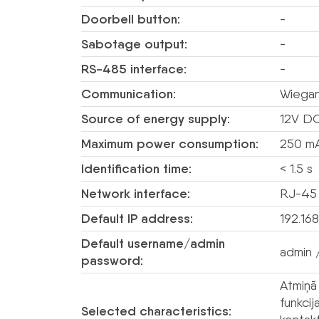
Doorbell button:
-
Sabotage output:
-
RS-485 interface:
-
Communication:
Wiega
Source of energy supply:
12V D
Maximum power consumption:
250 m
Identification time:
< 1.5 s
Network interface:
RJ-45 
Default IP address:
192.168
Default username/admin
admin 
password:
Atmiņā 
funkcij
Selected characteristics: