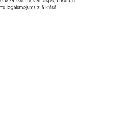
laika skaitītājs ar iespēju nosūtīt
ts Izgaismojums zilā krāsā