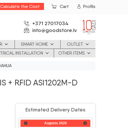
Calculate the Cost
Cart
Profils
+371 27017034
info@goodstore.lv
R
SMART HOME
OUTLET
TRICAL INSTALLATION
OTHER ITEMS
 DAHUA
S + RFID ASI1202M-D
Estimated Delivery Dates
Augusts
2026