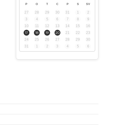
P
O
T
C
P
S
SV
27
28
29
30
31
1
2
3
4
5
6
7
8
9
10
11
12
13
14
15
16
17
18
19
20
21
22
23
24
25
26
27
28
29
30
31
1
2
3
4
5
6