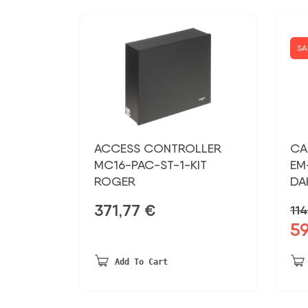
SA
ACCESS CONTROLLER
CA
MC16-PAC-ST-1-KIT
EM
ROGER
DA
371,77
€
114
5
Ori
pri
was
Add To Cart
114