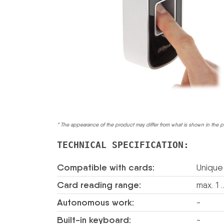
* The appearance of the product may differ from what is shown in the p
TECHNICAL SPECIFICATION:
Compatible with cards:
Unique
Card reading range:
max. 1
Autonomous work:
-
Built-in keyboard:
-