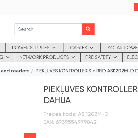
POWER SUPPLIES
CABLES
SOLAR POWE
KS
NETWORK PRODUCTS
FIRE SAFETY
ELEC
s and readers
/ PIEKĻUVES KONTROLLERIS + RFID ASI1202M-D
PIEKĻUVES KONTROLLERI
DAHUA
Preces kods: ASI1202M-D
EAN: 6939554979842