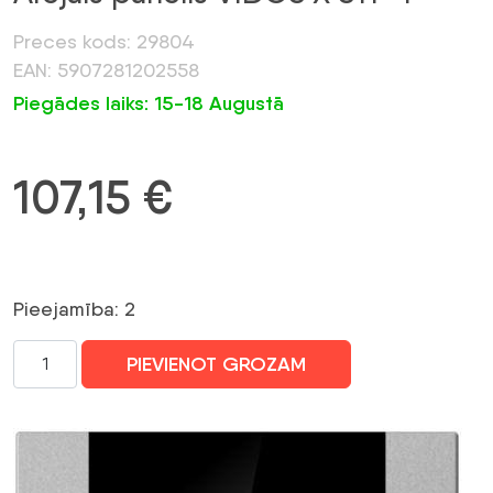
Preces kods: 29804
EAN: 5907281202558
Piegādes laiks: 15-18 Augustā
107,15
€
Pieejamība: 2
Ārējais
PIEVIENOT GROZAM
panelis
VIDOS
X
S11-
4