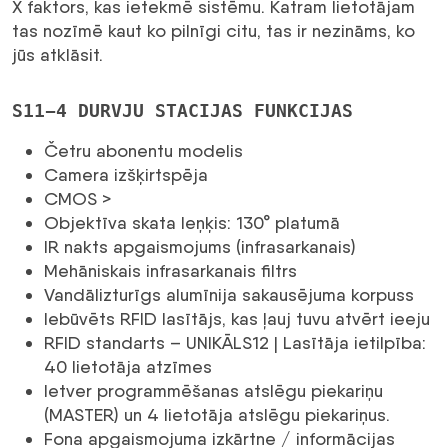
X faktors, kas ietekmē sistēmu. Katram lietotājam
tas nozīmē kaut ko pilnīgi citu, tas ir nezināms, ko
jūs atklāsit.
S11-4 DURVJU STACIJAS FUNKCIJAS
Četru abonentu modelis
Camera izšķirtspēja
CMOS >
Objektīva skata leņķis: 130° platumā
IR nakts apgaismojums (infrasarkanais)
Mehāniskais infrasarkanais filtrs
Vandālizturīgs alumīnija sakausējuma korpuss
Iebūvēts RFID lasītājs, kas ļauj tuvu atvērt ieeju
RFID standarts – UNIKĀLS12 | Lasītāja ietilpība:
40 lietotāja atzīmes
Ietver programmēšanas atslēgu piekariņu
(MASTER) un 4 lietotāja atslēgu piekariņus.
Fona apgaismojuma izkārtne / informācijas