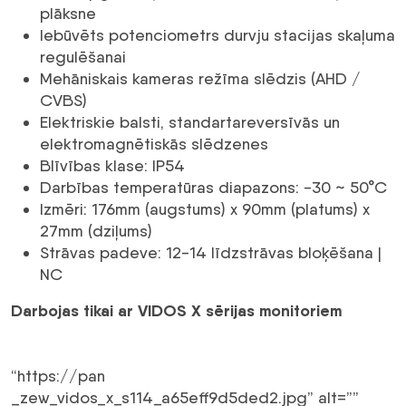
plāksne
Iebūvēts potenciometrs durvju stacijas skaļuma
regulēšanai
Mehāniskais kameras režīma slēdzis (AHD /
CVBS)
Elektriskie balsti, standartareversīvās un
elektromagnētiskās slēdzenes
Blīvības klase: IP54
Darbības temperatūras diapazons: -30 ~ 50°C
Izmēri: 176mm (augstums) x 90mm (platums) x
27mm (dziļums)
Strāvas padeve: 12-14 līdzstrāvas bloķēšana |
NC
Darbojas tikai ar VIDOS X sērijas monitoriem
“https://pan
_zew_vidos_x_s114_a65eff9d5ded2.jpg” alt=””