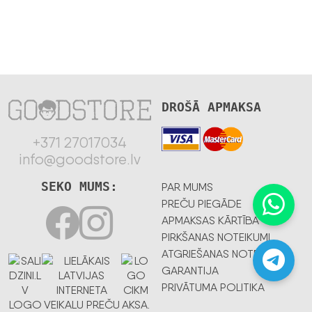
DROŠĀ APMAKSA
+371 27017034
info@goodstore.lv
SEKO MUMS:
PAR MUMS
PREČU PIEGĀDE
APMAKSAS KĀRTĪBA
PIRKŠANAS NOTEIKUMI
ATGRIEŠANAS NOTEIKUMI
GARANTIJA
PRIVĀTUMA POLITIKA