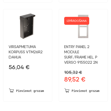
IZPĀRDOŠANA
VIRSAPMETUMA
ENTRY PANEL 2
KORPUSS VTM26R2
MODULE
DAHUA
SURF./FRAME HEL. P
VERSO 9155022 2N
56,04
€
105,32
€
89,52
€
Sākotnējā
Pašreizējā
cena
cena
bija:
ir:
Pievienot grozam
Pievienot grozam
105,32 €.
89,52 €.