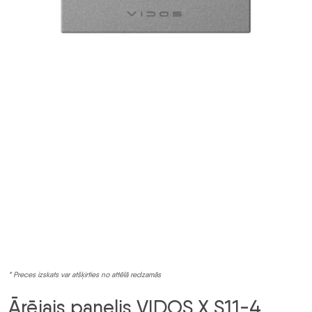
* Preces izskats var atšķirties no attēlā redzamās
Ārējais panelis VIDOS X S11-4