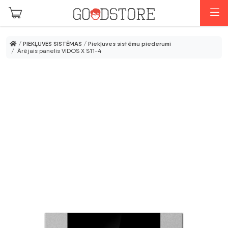
Skip to main content
I
/
PIEKĻUVES SISTĒMAS
/
Piekļuves sistēmu piederumi
/ Ārējais panelis VIDOS X S11-4