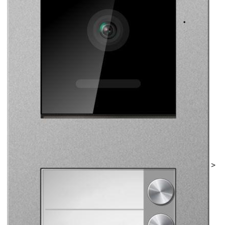
daudzums
>