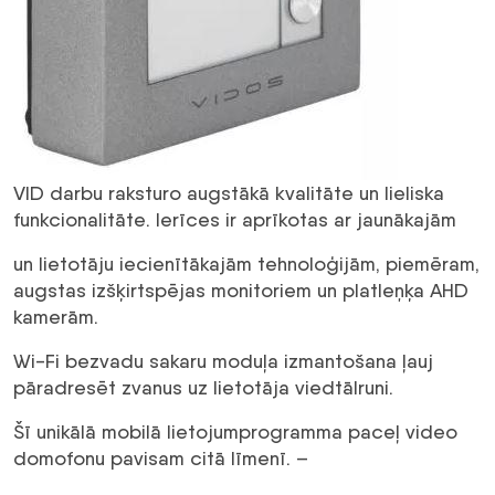
VID darbu raksturo augstākā kvalitāte un lieliska
funkcionalitāte. Ierīces ir aprīkotas ar jaunākajām
un lietotāju iecienītākajām tehnoloģijām, piemēram,
augstas izšķirtspējas monitoriem un platleņķa AHD
kamerām.
Wi-Fi bezvadu sakaru moduļa izmantošana ļauj
pāradresēt zvanus uz lietotāja viedtālruni.
Šī unikālā mobilā lietojumprogramma paceļ video
domofonu pavisam citā līmenī. –