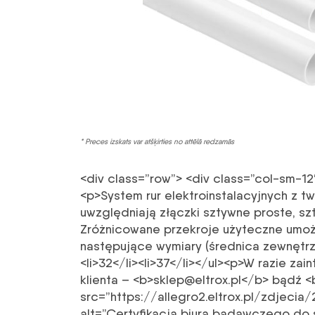
* Preces izskats var atšķirties no attēlā redzamās
<div class=”row”> <div class=”col-sm-12
<p>System rur elektroinstalacyjnych z 
uwzględniają złączki sztywne proste, s
Zróżnicowane przekroje użyteczne umożl
następujące wymiary (średnica zewnętrzna 
<li>32</li><li>37</li></ul><p>W razie z
klienta – <b>sklep@eltrox.pl</b> bądź 
src=”https://allegro2.eltrox.pl/zdjec
alt=”Certyfikacja biura badawczego do s