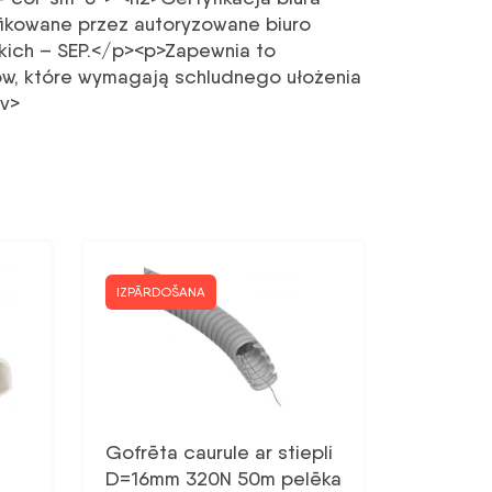
fikowane przez autoryzowane biuro
kich – SEP.</p><p>Zapewnia to
ów, które wymagają schludnego ułożenia
iv>
IZPĀRDOŠANA
Gofrēta caurule ar stiepli
D=16mm 320N 50m pelēka