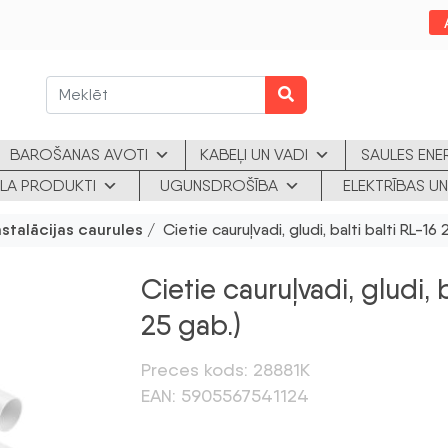
BAROŠANAS AVOTI
KABEĻI UN VADI
SAULES ENE
KLA PRODUKTI
UGUNSDROŠĪBA
ELEKTRĪBAS UN
nstalācijas caurules
/ Cietie cauruļvadi, gludi, balti balti RL-1
Cietie cauruļvadi, gludi,
25 gab.)
Preces kods: 28881K
EAN: 5905567541124