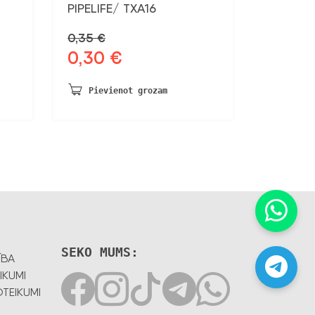
PIPELIFE/ TXA16
0,35
€
0,30
€
Sākotnējā
Pašreizējā
cena
cena
bija:
ir:
Pievienot grozam
0,35 €.
0,30 €.
SEKO MUMS:
ĪBA
IKUMI
TEIKUMI