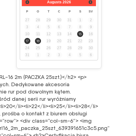
Augusts
2026
P
O
T
C
P
S
SV
27
28
29
30
31
1
2
3
4
5
6
7
8
9
10
11
12
13
14
15
16
17
18
19
20
21
22
23
24
25
26
27
28
29
30
31
1
2
3
4
5
6
 RL-16 2m (PACZKA 25szt.)</h2> <p>
owych. Dedykowane akcesoria
enie rur pod dowolnym kątem.
ód danej serii rur wyróżniamy
>20</li><li>22</li><li>25</li><li>28</li>
, prośba o kontakt z biurem obsługi
s=”row”> <div class=”col-sm-6″> <img
ay_rl16_2m_paczka_25szt_639391651c3c5.png”
=”col-sm-6″> <h2>Certyfikacja biura