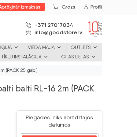
Aprēķināt izmaksas
Grozs
Profili
+371 27017034
info@goodstore.lv
RĢIJA
VIEDĀ MĀJA
OUTLETS
 TĪKLU INSTALĀCIJA
CITAS LIETAS
6 2m (PACK 25 gab.)
 balti balti RL-16 2m (PACK
Piegādes laiks norādītajos
datumos