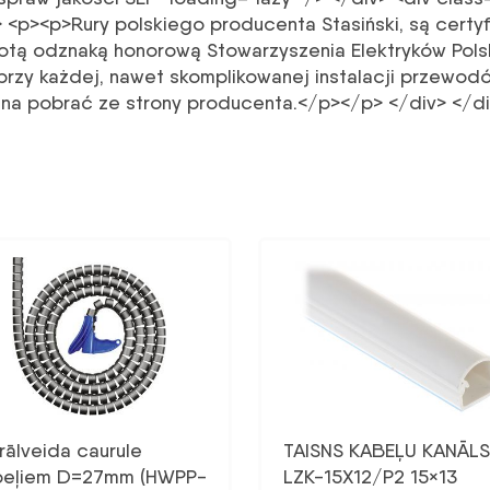
<p><p>Rury polskiego producenta Stasiński, są certy
otą odznaką honorową Stowarzyszenia Elektryków Pols
rzy każdej, nawet skomplikowanej instalacji przewod
żna pobrać ze strony producenta.</p></p> </div> </d
rālveida caurule
TAISNS KABEĻU KANĀLS
beļiem D=27mm (HWPP-
LZK-15X12/P2 15×13