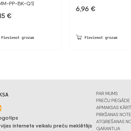
MM-PP-BK-Q1)
6,96
€
15
€
Pievienot grozam
Pievienot grozam
PAR MUMS
KSA
PREČU PIEGĀDE
APMAKSAS KĀRT
PIRKŠANAS NOTE
ATGRIEŠANAS NO
GARANTIJA