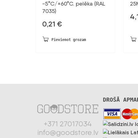
-5°C/+60°C. pelēka (RAL
25
7035)
4,
0,21
€
Pievienot grozam
DROŠĀ APMA
+371 27017034
info@goodstore.lv