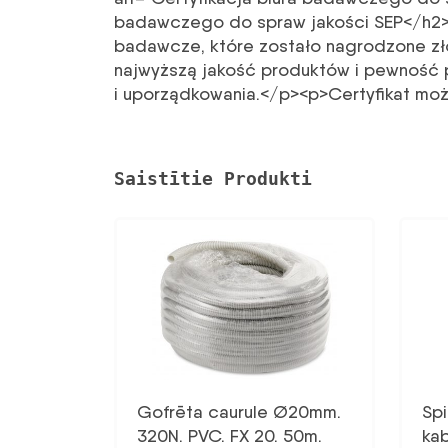
badawczego do spraw jakości SEP</h2> 
badawcze, które zostało nagrodzone zł
najwyższą jakość produktów i pewność p
i uporządkowania.</p><p>Certyfikat mo
Saistītie Produkti
Gofrēta caurule Ø20mm.
Spi
320N. PVC. FX 20. 50m.
ka