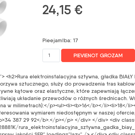
24,15
€
Pieejamība: 17
Cietie
PIEVIENOT GROZAM
cauruļvadi,
gludi,
balti
″> <h2>Rura elektroinstalacyjna sztywna, gładka BIAŁY
balti
tworzywa sztucznego, służy do prowadzenia tras kabl
RL-
ztywne kątowe oraz elastyczne, które zapewniają łącz
16
iwiają układanie przewodów o różnych średnicach. Wśr
2m
w milimetrach):</p><ul><li><b>16</b></li><li>18</li><li
(PACK
ainteresowania wymiarem niedostępnym w naszej ofercie
25
<b>34 387 29 92</b>.</p></p> </div> </div> <div clas
gab.)
ia/28881K/rura_elektroinstalacyjna_sztywna_gadka_bi
daudzums
praw jakości SEP” loading=”lazy” /> </div> <div class