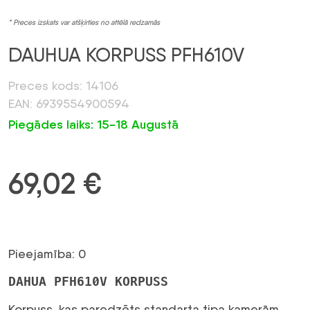
* Preces izskats var atšķirties no attēlā redzamās
DAUHUA KORPUSS PFH610V
Preces kods: 14106
EAN: 6939554900594
Piegādes laiks: 15-18 Augustā
69,02
€
Pieejamība: 0
DAHUA PFH610V KORPUSS
Korpuss, kas paredzēts standarta tipa kamerām