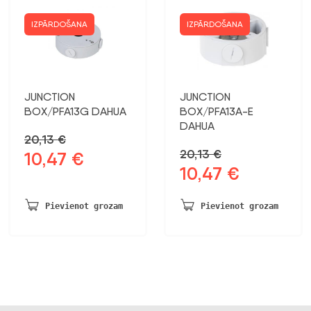
IZPĀRDOŠANA
IZPĀRDOŠANA
JUNCTION
JUNCTION
BOX/PFA13G DAHUA
BOX/PFA13A-E
DAHUA
20,13
€
20,13
€
10,47
€
Sākotnējā
Pašreizējā
10,47
€
Sākotnējā
Pašreizējā
cena
cena
cena
cena
bija:
ir:
bija:
ir:
20,13 €.
10,47 €.
Pievienot grozam
Pievienot grozam
20,13 €.
10,47 €.