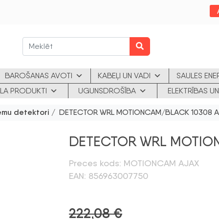
BAROŠANAS AVOTI
KABEĻI UN VADI
SAULES ENE
KLA PRODUKTI
UGUNSDROŠĪBA
ELEKTRĪBAS UN
ēmu detektori
/ DETECTOR WRL MOTIONCAM/BLACK 10308 
DETECTOR WRL MOTIO
Preces kods: MOTIONCAM AJAX
EAN: 856963007750
222,08
€