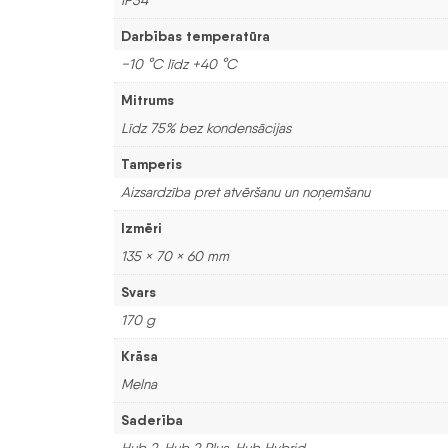
Darbības temperatūra
−10 °C līdz +40 °C
Mitrums
Līdz 75% bez kondensācijas
Tamperis
Aizsardzība pret atvēršanu un noņemšanu
Izmēri
135 × 70 × 60 mm
Svars
170 g
Krāsa
Melna
Saderība
Hub 2, Hub 2 Plus, Hub Hybrid