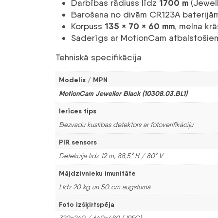
1700 m
Darbības rādiuss līdz
(Jewell
Barošana no divām CR123A baterijām 
135 × 70 × 60 mm
Korpuss
, melna krā
Saderīgs ar MotionCam atbalstošiem 
Tehniskā specifikācija
Modelis / MPN
MotionCam Jeweller Black (10308.03.BL1)
Ierīces tips
Bezvadu kustības detektors ar fotoverifikāciju
PIR sensors
Detekcija līdz 12 m, 88,5° H / 80° V
Mājdzīvnieku imunitāte
Līdz 20 kg un 50 cm augstumā
Foto izšķirtspēja
320×240 / 640×480 (JPEG)