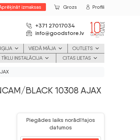
Aprēķināt izmaksas
Grozs
Profili
+371 27017034
info@goodstore.lv
RĢIJA
VIEDĀ MĀJA
OUTLETS
 TĪKLU INSTALĀCIJA
CITAS LIETAS
AJAX
NCAM/BLACK 10308 AJAX
Piegādes laiks norādītajos
datumos