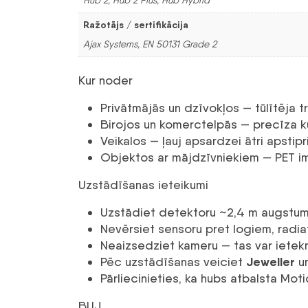
Ražotājs / sertifikācija
Ajax Systems, EN 50131 Grade 2
Kur noder
Privātmājās un dzīvokļos — tūlītēja t
Birojos un komerctelpās — precīza k
Veikalos — ļauj apsardzei ātri apstipr
Objektos ar mājdzīvniekiem — PET im
Uzstādīšanas ieteikumi
Uzstādiet detektoru ~2,4 m augstumā
Nevērsiet sensoru pret logiem, radia
Neaizsedziet kameru — tas var ietekm
Jeweller
Pēc uzstādīšanas veiciet
u
Pārliecinieties, ka hubs atbalsta Mo
BUJ