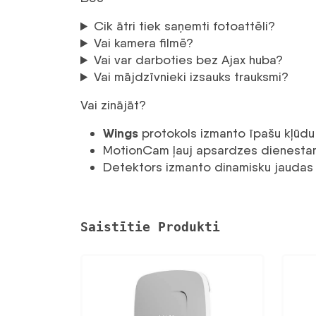
Cik ātri tiek saņemti fotoattēli?
Vai kamera filmē?
Vai var darboties bez Ajax huba?
Vai mājdzīvnieki izsauks trauksmi?
Vai zinājāt?
Wings
protokols izmanto īpašu kļūdu k
MotionCam ļauj apsardzes dienestam ā
Detektors izmanto dinamisku jaudas r
Saistītie Produkti