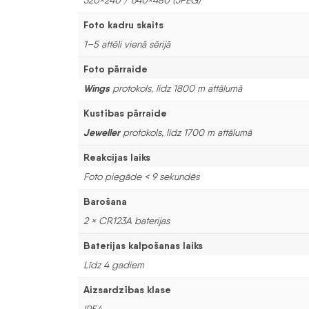
Foto kadru skaits
1–5 attēli vienā sērijā
Foto pārraide
Wings
protokols, līdz 1800 m attālumā
Kustības pārraide
Jeweller
protokols, līdz 1700 m attālumā
Reakcijas laiks
Foto piegāde < 9 sekundēs
Barošana
2 × CR123A baterijas
Baterijas kalpošanas laiks
Līdz 4 gadiem
Aizsardzības klase
IP54