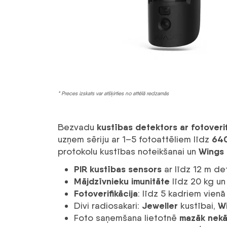
* Preces izskats var atšķirties no attēlā redzamās
kustības detektors ar fotoveri
Bezvadu
64
uzņem sēriju ar 1–5 fotoattēliem līdz
Wings
protokolu kustības noteikšanai un
PIR kustības sensors
ar līdz 12 m det
Mājdzīvnieku imunitāte
līdz 20 kg un
Fotoverifikācija
: līdz 5 kadriem vien
Jeweller
W
Divi radiosakari:
kustībai,
mazāk nekā
Foto saņemšana lietotnē