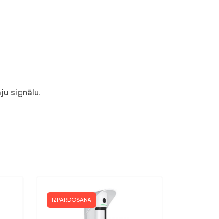
ju signālu.
IZPĀRDOŠANA