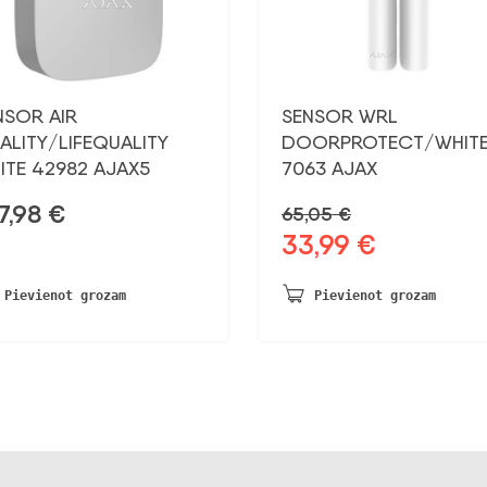
NSOR AIR
SENSOR WRL
ALITY/LIFEQUALITY
DOORPROTECT/WHIT
ITE 42982 AJAX5
7063 AJAX
7,98
€
65,05
€
33,99
€
Sākotnējā
Pašreizējā
cena
cena
bija:
ir:
Pievienot grozam
Pievienot grozam
65,05 €.
33,99 €.