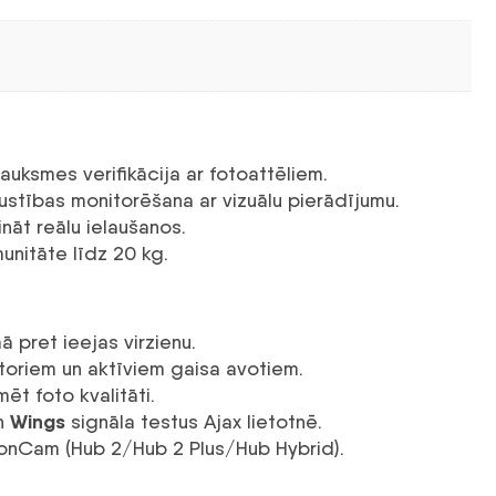
rauksmes verifikācija ar fotoattēliem.
ustības monitorēšana ar vizuālu pierādījumu.
ināt reālu ielaušanos.
unitāte līdz 20 kg.
 pret ieejas virzienu.
toriem un aktīviem gaisa avotiem.
ēt foto kvalitāti.
Wings
n
signāla testus Ajax lietotnē.
tionCam (Hub 2/Hub 2 Plus/Hub Hybrid).