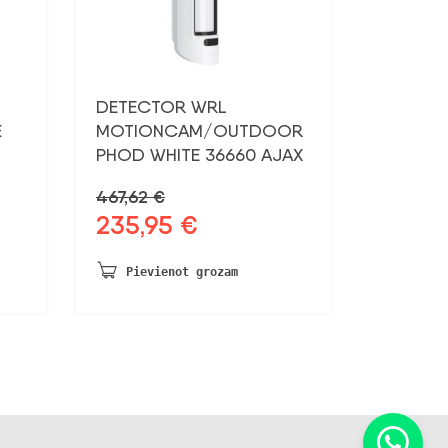
DETECTOR WRL
E
MOTIONCAM/OUTDOOR
PHOD WHITE 36660 AJAX
467,62
€
235,95
€
Sākotnējā
Pašreizējā
cena
cena
bija:
ir:
Pievienot grozam
467,62 €.
235,95 €.