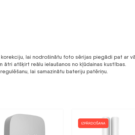
orekciju, lai nodrošinātu foto sērijas piegādi pat ar vā
tri atšķirt reālu ielaušanos no kļūdainas kustības.
egulēšanu, lai samazinātu bateriju patēriņu.
IZPĀRDOŠANA