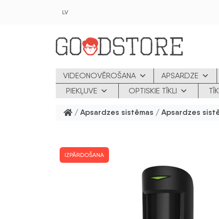
Skip to main content
LV
VIDEONOVĒROŠANA
APSARDZE
PIEKĻUVE
OPTISKIE TĪKLI
TĪ
/
Apsardzes sistēmas
/
Apsardzes sist
IZPĀRDOŠANA