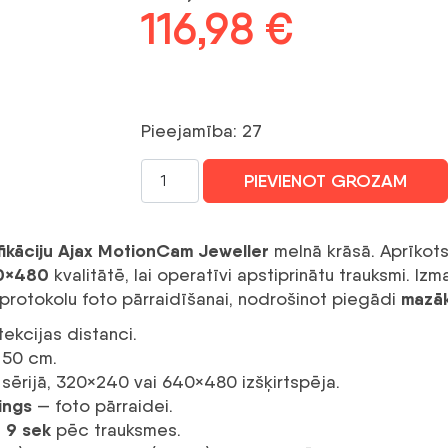
Sākotnējā
116,98
€
Pašreizē
cena
cena
bija:
ir:
Pieejamība: 27
222,08 €.
116,98 €
DETECTOR
PIEVIENOT GROZAM
WRL
MOTIONCAM/BLACK
10308
fikāciju Ajax MotionCam Jeweller
melnā krāsā. Aprīkot
AJAX
0×480
kvalitātē, lai operatīvi apstiprinātu trauksmi. I
daudzums
mazāk
protokolu foto pārraidīšanai, nodrošinot piegādi
ekcijas distanci.
 50 cm.
ā sērijā, 320×240 vai 640×480 izšķirtspēja.
ings
— foto pārraidei.
 9 sek
pēc trauksmes.