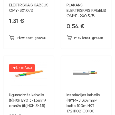
ELEKTRISKAIS KABELIS
PLAKANS
OMY-3X1.0/B
ELEKTRISKAIS KABELIS
OMYP-2X0.5/B
1,31
€
0,54
€
Pievienot grozam
Pievienot grozam
IZPĀRDOŠANA
Ugunsdrošs kabelis
Instalācijas kabelis
(N)HXH E90 3×1.5mm²
(N)YM-J 3x4mm²
oranžs ((N)HXH 3×1.5)
balts 100m NKT
172111021C0100