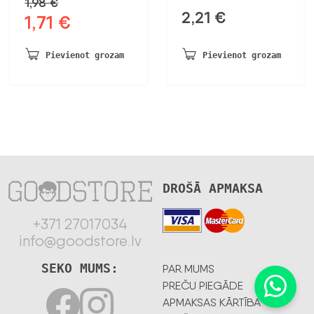
1,98
€
2,21
€
1,71
€
Sākotnējā
Pašreizējā
cena
cena
bija:
ir:
Pievienot grozam
Pievienot grozam
1,98 €.
1,71 €.
DROŠĀ APMAKSA
+371 27017034
info@goodstore.lv
SEKO MUMS:
PAR MUMS
PREČU PIEGĀDE
APMAKSAS KĀRTĪBA