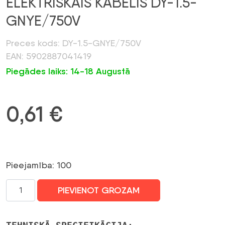
ELEKTRISKAIS KABELIS DY-1.5-
GNYE/750V
Preces kods: DY-1.5-GNYE/750V
EAN: 5902887041419
Piegādes laiks: 14-18 Augustā
0,61
€
Pieejamība: 100
ELEKTRISKAIS
PIEVIENOT GROZAM
KABELIS
DY-
1.5-