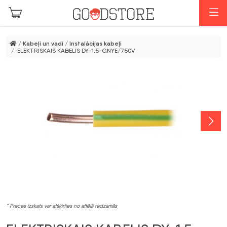
Skip to main content
I
/
Kabeļi un vadi
/
Instalācijas kabeļi
/ ELEKTRISKAIS KABELIS DY-1.5-GNYE/750V
* Preces izskats var atšķirties no attēlā redzamās