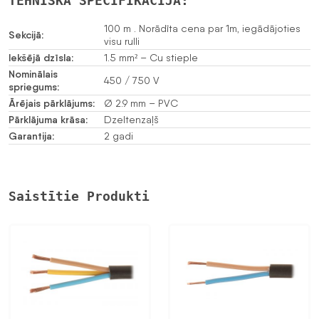
TEHNISKĀ SPECIFIKĀCIJA:
GNYE/750V
daudzums
100 m . Norādīta cena par 1m, iegādājoties
Sekcijā:
visu rulli
Iekšējā dzīsla:
1.5 mm² – Cu stieple
Nominālais
450 / 750 V
spriegums:
Ārējais pārklājums:
Ø 2.9 mm – PVC
Pārklājuma krāsa:
Dzeltenzaļš
Garantija:
2 gadi
Saistītie Produkti