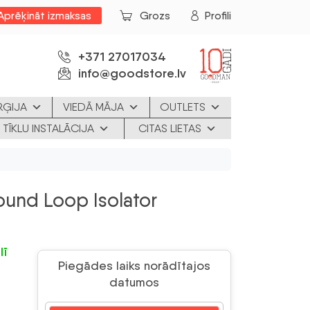
Aprēķināt izmaksas
Grozs
Profili
+371 27017034
info@goodstore.lv
RĢIJA
VIEDĀ MĀJA
OUTLETS
 TĪKLU INSTALĀCIJA
CITAS LIETAS
ound Loop Isolator
lī
Piegādes laiks norādītajos
datumos