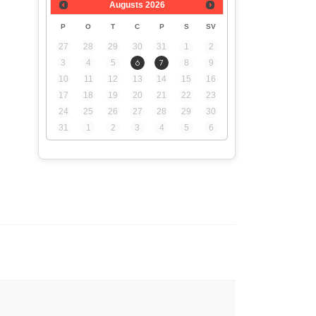
Augusts
2026
ā
P
O
T
C
P
S
SV
27
28
29
30
31
1
2
3
4
5
6
7
8
9
10
11
12
13
14
15
16
17
18
19
20
21
22
23
24
25
26
27
28
29
30
31
1
2
3
4
5
6