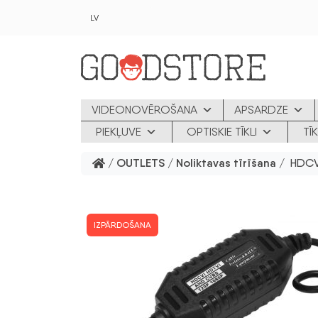
Skip to main content
LV
VIDEONOVĒROŠANA
APSARDZE
PIEKĻUVE
OPTISKIE TĪKLI
TĪ
/
OUTLETS
/
Noliktavas tīrīšana
/ HDCVI
IZPĀRDOŠANA