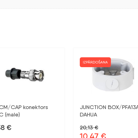
IZPĀRDOŠANA
CM/CAP konektors
JUNCTION BOX/PFA13
C (male)
DAHUA
38
€
20,13
€
10,47
€
Sākotnējā
Pašreizējā