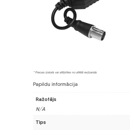
* Preces izskats var atšķirties no attēlā redzamās
Papildu informācija
Ražotājs
N/A
Tips