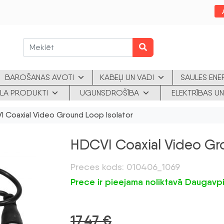
BAROŠANAS AVOTI
KABEĻI UN VADI
SAULES ENE
KLA PRODUKTI
UGUNSDROŠĪBA
ELEKTRĪBAS UN
 Coaxial Video Ground Loop Isolator
HDCVI Coaxial Video Gr
Preces kods: 010406_1069
Prece ir pieejama noliktavā Daugavpi
17,47
€