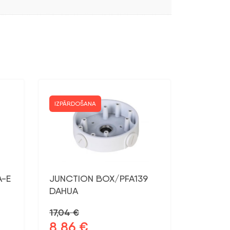
IZPĀRDOŠANA
A-E
JUNCTION BOX/PFA139
DAHUA
17,04
€
8,86
€
Sākotnējā
Pašreizējā