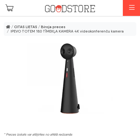
Skip to main content
I
/
CITAS LIETAS
/
Biroja preces
/ IPEVO TOTEM 180 TĪMEKĻA KAMERA 4K videokonferenču kamera
* Preces izskats var atšķirties no attēlā redzamās