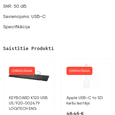
SNR: 50 dB
Savienojums: USB-C
Specifikācija
Saistītie Produkti
IZPĀRDOŠANA
IZPĀRDOŠANA
KEYBOARD K120 USB
Apple USB-C to SD
US/920-002479
karšu lasītājs
LOGITECH ENG
48,45
€