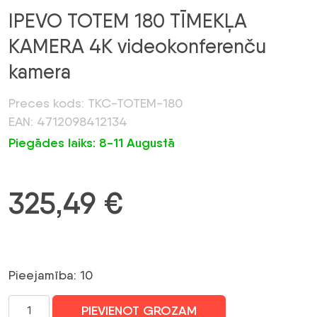
IPEVO TOTEM 180 TĪMEKĻA
KAMERA 4K videokonferenču
kamera
Preces kods: TKC-TOTEM-180
EAN: 4712098412134
Piegādes laiks: 8-11 Augustā
325,49
€
Pieejamība: 10
IPEVO
PIEVIENOT GROZAM