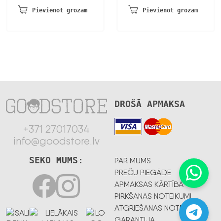
bija:
ir:
5,19 €.
3,99 €.
Pievienot grozam
Pievienot grozam
51,99 €.
35,99 €.
DROŠĀ APMAKSA
+371 27017034
info@goodstore.lv
SEKO MUMS:
PAR MUMS
PREČU PIEGĀDE
APMAKSAS KĀRTĪBA
PIRKŠANAS NOTEIKUMI
ATGRIEŠANAS NOTEIKUMI
GARANTIJA