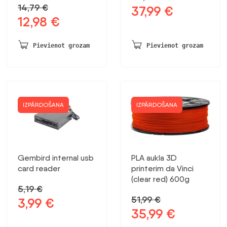
14,79
€
37,99
€
Sākotnējā
Pašreizējā
12,98
€
Sākotnējā
Pašreizējā
cena
cena
cena
cena
bija:
ir:
bija:
ir:
48,45 €.
37,99 €.
Pievienot grozam
Pievienot grozam
14,79 €.
12,98 €.
IZPĀRDOŠANA
IZPĀRDOŠANA
Gembird internal usb
PLA aukla 3D
card reader
printerim da Vinci
(clear red) 600g
5,19
€
51,99
€
3,99
€
Sākotnējā
Pašreizējā
35,99
€
Sākotnējā
Pašreizējā
cena
cena
cena
cena
bija:
ir: