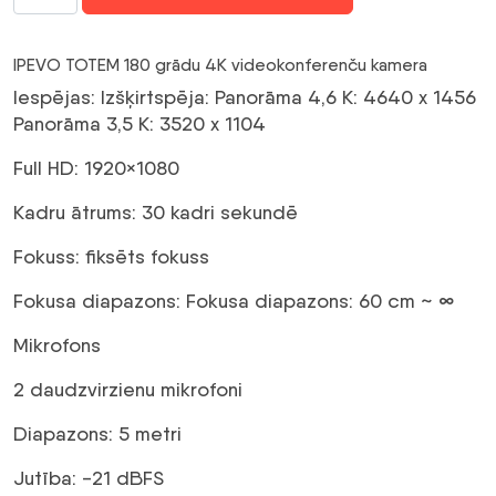
TOTEM
180
TĪMEKĻA
IPEVO TOTEM 180 grādu 4K videokonferenču kamera
KAMERA
Iespējas: Izšķirtspēja: Panorāma 4,6 K: 4640 x 1456
4K
Panorāma 3,5 K: 3520 x 1104
videokonferenču
kamera
Full HD: 1920×1080
daudzums
Kadru ātrums: 30 kadri sekundē
Fokuss: fiksēts fokuss
Fokusa diapazons: Fokusa diapazons: 60 cm ~ ∞
Mikrofons
2 daudzvirzienu mikrofoni
Diapazons: 5 metri
Jutība: -21 dBFS