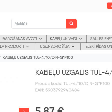
BAROŠANAS AVOTI
KABEĻI UN VADI
SAULES ENE
KLA PRODUKTI
UGUNSDROŠĪBA
ELEKTRĪBAS UN
 KABEĻU UZGALIS TUL-4/10/DIN-G*P100
KABEĻU UZGALIS TUL-4
Preces kods: TUL-4/10/DIN-G*P100
EAN: 5903792940484
5,87
€