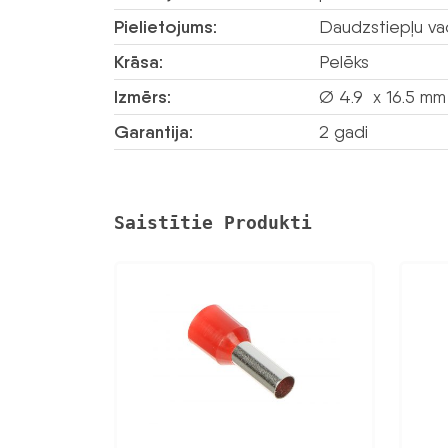
Pielietojums:
Daudzstiepļu va
Krāsa:
Pelēks
Izmērs:
Ø 4.9 x 16.5 mm
Garantija:
2 gadi
Saistītie Produkti