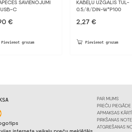
APECES SAVIENOJUMI
KABEĻU UZGALIS TUL-
-USB-C
0.5/8/DIN-W*P100
,90
€
2,27
€
Pievienot grozam
Pievienot grozam
PAR MUMS
KSA
PREČU PIEGĀDE
APMAKSAS KĀRT
PIRKŠANAS NOTE
ATGRIEŠANAS NO