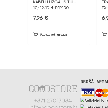
KABEĻU UZGALIS TUL-
TR
10/12/DIN-R*P100
FX
7,96
€
6
Pievienot grozam
DROŠĀ APMA
+371 27017034
info@goodstore.lv