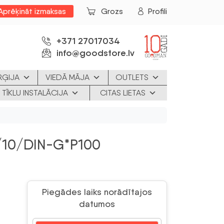
Aprēķināt izmaksas
Grozs
Profili
+371 27017034
info@goodstore.lv
RĢIJA
VIEDĀ MĀJA
OUTLETS
 TĪKLU INSTALĀCIJA
CITAS LIETAS
/10/DIN-G*P100
Piegādes laiks norādītajos
datumos