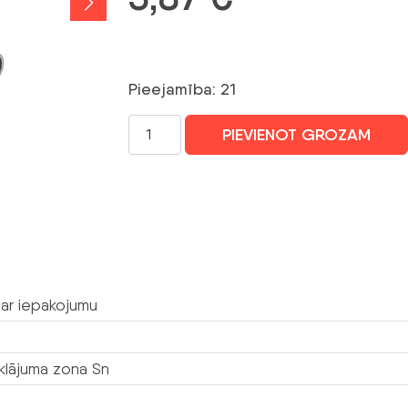
Pieejamība: 21
KABEĻU
PIEVIENOT GROZAM
UZGALIS
TUL-
4/10/DIN-
G*P100
daudzums
ar iepakojumu
klājuma zona Sn