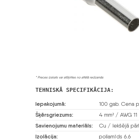
* Preces izskats var atšķirties no attēlā redzamās
TEHNISKĀ SPECIFIKĀCIJA:
Iepakojumā:
100 gab. Cena p
Šķērsgriezums:
4 mm² / AWG 11
Savienojumu materiāls:
Cu / Iekšējā pār
Izolācija:
poliamīds 6.6