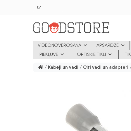
Skip to main content
LV
VIDEONOVĒROŠANA
APSARDZE
PIEKĻUVE
OPTISKIE TĪKLI
TĪ
/
Kabeļi un vadi
/
Citi vadi un adapteri
/