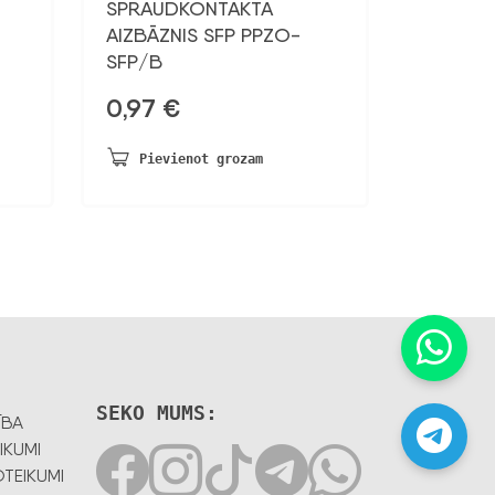
SPRAUDKONTAKTA
AIZBĀZNIS SFP PPZO-
SFP/B
0,97
€
Pievienot grozam
SEKO MUMS:
ĪBA
IKUMI
TEIKUMI