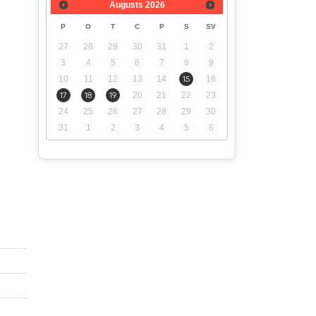
Augusts
2026
P
O
T
C
P
S
SV
27
28
29
30
31
1
2
3
4
5
6
7
8
9
10
11
12
13
14
15
16
17
18
19
20
21
22
23
24
25
26
27
28
29
30
31
1
2
3
4
5
6