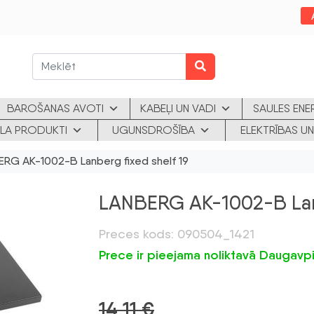
BAROŠANAS AVOTI
KABEĻI UN VADI
SAULES ENE
KLA PRODUKTI
UGUNSDROŠĪBA
ELEKTRĪBAS UN
RG AK-1002-B Lanberg fixed shelf 19
LANBERG AK-1002-B Lanb
Preces kods: 090504_1421
Prece ir pieejama noliktavā Daugavpi
14,11
€