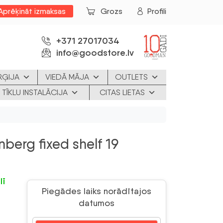
Aprēķināt izmaksas
Grozs
Profili
+371 27017034
info@goodstore.lv
RĢIJA
VIEDĀ MĀJA
OUTLETS
 TĪKLU INSTALĀCIJA
CITAS LIETAS
erg fixed shelf 19
lī
Piegādes laiks norādītajos
datumos