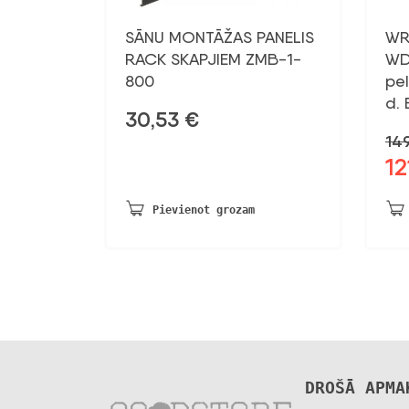
SĀNU MONTĀŽAS PANELIS
WR 
RACK SKAPJIEM ZMB-1-
WD
800
pel
d.
30,53
€
14
12
Sāk
ce
bij
Pievienot grozam
149
DROŠĀ APMA