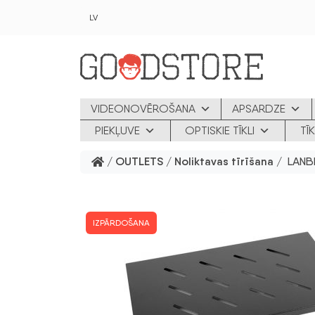
Skip to main content
LV
VIDEONOVĒROŠANA
APSARDZE
PIEKĻUVE
OPTISKIE TĪKLI
TĪ
/
OUTLETS
/
Noliktavas tīrīšana
/ LANBE
IZPĀRDOŠANA