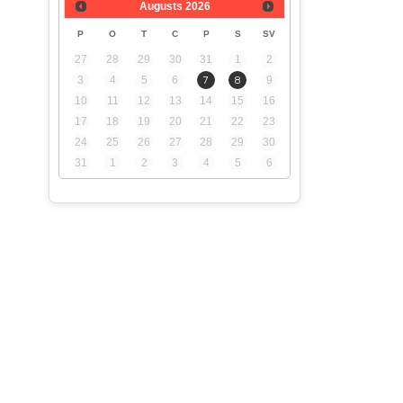
Augusts
2026
P
O
T
C
P
S
SV
27
28
29
30
31
1
2
3
4
5
6
7
8
9
10
11
12
13
14
15
16
17
18
19
20
21
22
23
24
25
26
27
28
29
30
31
1
2
3
4
5
6