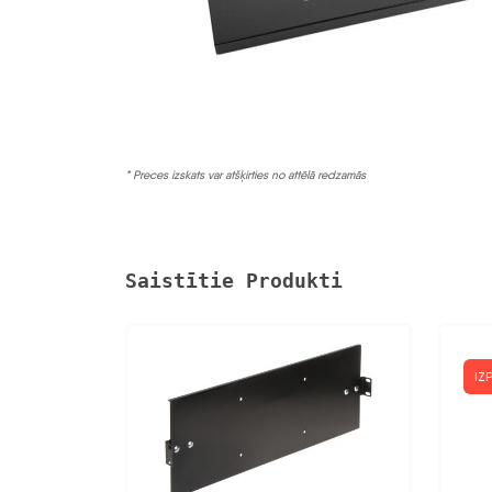
* Preces izskats var atšķirties no attēlā redzamās
Saistītie Produkti
IZ