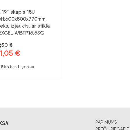
19″ skapis 15U
H:600x500x770mm,
eks, izjaukts, ar stikla
 EXCEL WBFP15.5SG
9,50
€
1,05
€
otnējā
Pašreizējā
na
cena
a:
ir:
Pievienot grozam
,50 €.
121,05 €.
PAR MUMS
KSA
PREČU PIEGĀDE