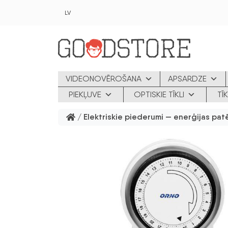
Skip to main content
LV
VIDEONOVĒROŠANA
APSARDZE
PIEKĻUVE
OPTISKIE TĪKLI
TĪ
/
Elektriskie piederumi — enerģijas patē