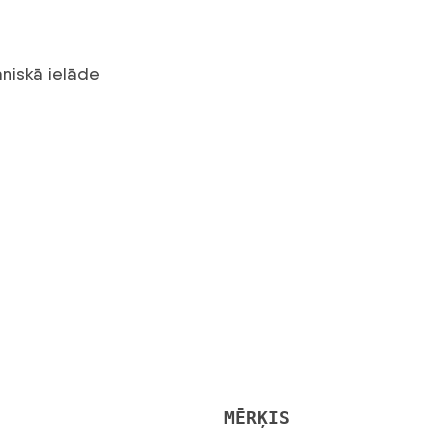
iskā ielāde
MĒRĶIS