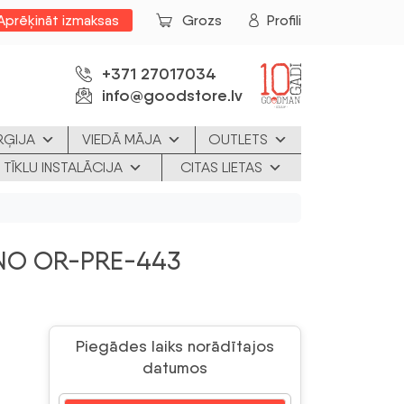
Aprēķināt izmaksas
Grozs
Profili
+371 27017034
info@goodstore.lv
RĢIJA
VIEDĀ MĀJA
OUTLETS
 TĪKLU INSTALĀCIJA
CITAS LIETAS
ORNO OR-PRE-443
Piegādes laiks norādītajos
datumos