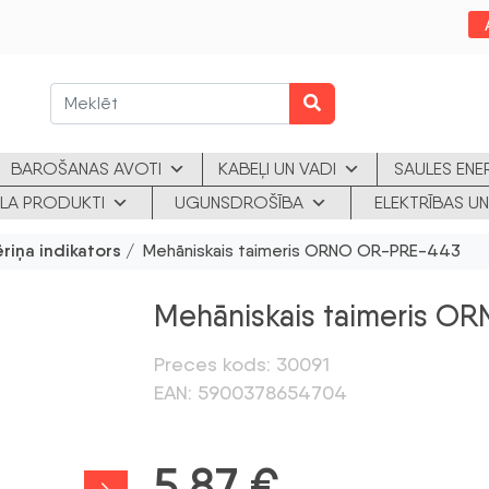
BAROŠANAS AVOTI
KABEĻI UN VADI
SAULES ENE
KLA PRODUKTI
UGUNSDROŠĪBA
ELEKTRĪBAS UN
riņa indikators
/ Mehāniskais taimeris ORNO OR-PRE-443
Mehāniskais taimeris 
Preces kods: 30091
EAN: 5900378654704
5,87
€