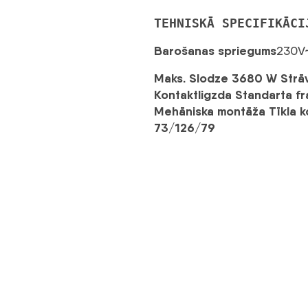
TEHNISKĀ SPECIFIKĀCI
Barošanas spriegums
230V
Maks. Slodze 3680 W Strāv
Kontaktligzda Standarta fr
Mehāniska montāža Tīkla ko
73/126/79