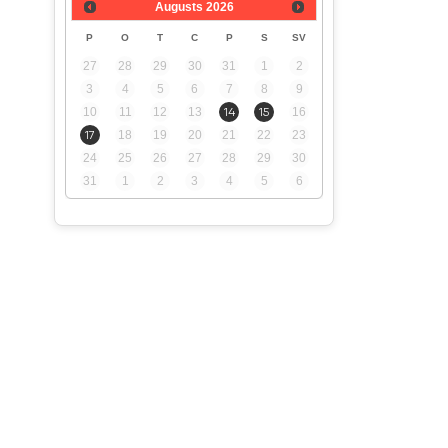
Augusts
2026
P
O
T
C
P
S
SV
27
28
29
30
31
1
2
3
4
5
6
7
8
9
10
11
12
13
14
15
16
17
18
19
20
21
22
23
24
25
26
27
28
29
30
31
1
2
3
4
5
6