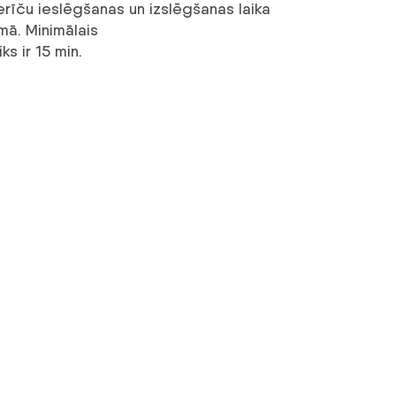
rīču ieslēgšanas un izslēgšanas laika
mā. Minimālais
s ir 15 min.