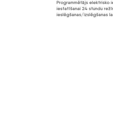
Programmētājs elektrisko ie
iestatīšanai 24 stundu režī
ieslēgšanas/izslēgšanas laik