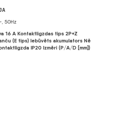
JA
~, 50Hz
a 16 A Kontaktligzdas tips 2P+Z
anču (E tips) Iebūvēts akumulators Nē
ntaktligzda IP20 Izmēri (P/A/D [mm])