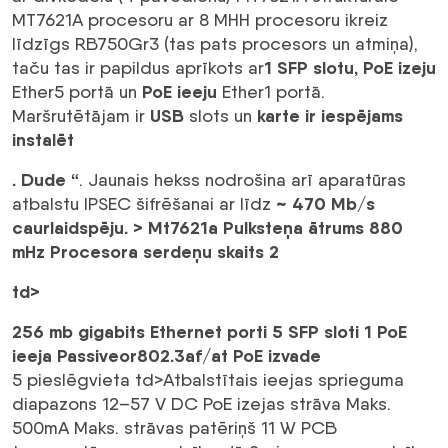
MT7621A procesoru ar 8 MHH procesoru ikreiz
līdzīgs RB750Gr3 (tas pats procesors un atmiņa),
1 SFP slotu,
PoE izeju
taču tas ir papildus aprīkots ar
PoE ieeju
Ether5 portā un
Ether1 portā.
USB
karte ir iespējams
Maršrutētājam ir
slots un
instalēt
. Dude “
. Jaunais hekss nodrošina arī aparatūras
~ 470 Mb/s
atbalstu IPSEC šifrēšanai ar līdz
caurlaidspēju. > Mt7621a Pulksteņa ātrums 880
mHz Procesora serdeņu skaits 2
td>
256 mb gigabits Ethernet porti 5 SFP sloti 1 PoE
ieeja Passiveor802.3af/at PoE izvade
5 pieslēgvieta td>Atbalstītais ieejas sprieguma
diapazons 12–57 V DC PoE izejas strāva Maks.
500mA Maks. strāvas patēriņš 11 W PCB