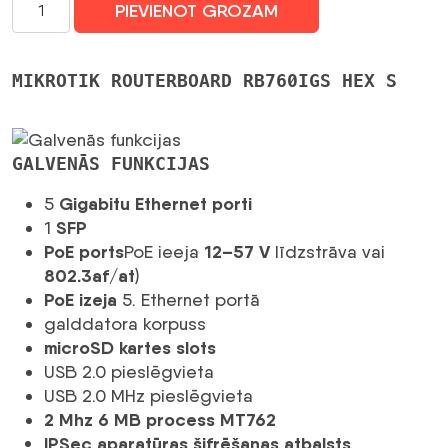
PIEVIENOT GROZAM
ROUTERBOARD
hEX
S
MIKROTIK ROUTERBOARD RB760IGS HEX S
(RB760iGS)
daudzums
GALVENĀS FUNKCIJAS
Gigabitu Ethernet porti
5
SFP
1
PoE ports
12–57 V
PoE ieeja
līdzstrāva vai
802.3af/at
)
PoE izeja
5. Ethernet portā
galddatora korpuss
microSD kartes slots
USB 2.0 pieslēgvieta
USB 2.0 MHz pieslēgvieta
2 Mhz 6 MB process MT762
IPSec aparatūras šifrēšanas atbalsts