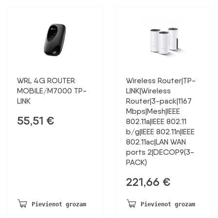
WRL 4G ROUTER
Wireless Router|TP-
MOBILE/M7000 TP-
LINK|Wireless
LINK
Router|3-pack|1167
Mbps|Mesh|IEEE
55,51
€
802.11a|IEEE 802.11
b/g|IEEE 802.11n|IEEE
802.11ac|LAN WAN
ports 2|DECOP9(3-
PACK)
221,66
€
Pievienot grozam
Pievienot grozam