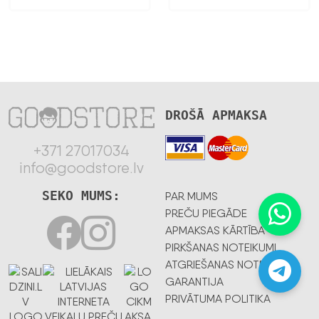
DROŠĀ APMAKSA
+371 27017034
info@goodstore.lv
SEKO MUMS:
PAR MUMS
PREČU PIEGĀDE
APMAKSAS KĀRTĪBA
PIRKŠANAS NOTEIKUMI
ATGRIEŠANAS NOTEIKUMI
GARANTIJA
PRIVĀTUMA POLITIKA