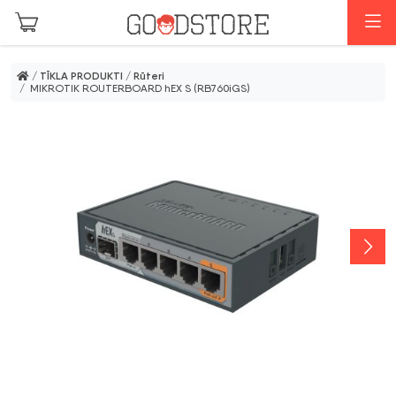
Skip to main content
I
/
TĪKLA PRODUKTI
/
Rūteri
/ MIKROTIK ROUTERBOARD hEX S (RB760iGS)