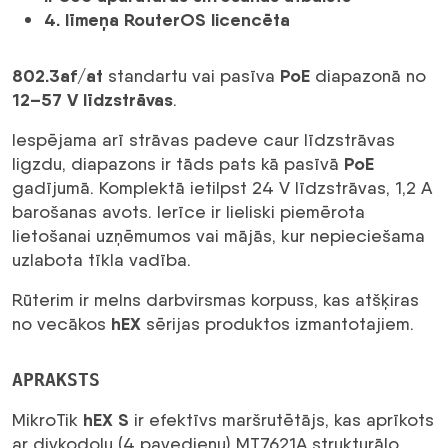
4. līmeņa RouterOS licencēta
802.3af/at
PoE
standartu vai pasīva
diapazonā no
12–57 V līdzstrāvas
.
Iespējama arī strāvas padeve caur līdzstrāvas
PoE
ligzdu, diapazons ir tāds pats kā pasīvā
gadījumā. Komplektā ietilpst 24 V līdzstrāvas, 1,2 A
barošanas avots. Ierīce ir lieliski piemērota
lietošanai uzņēmumos vai mājās, kur nepieciešama
uzlabota tīkla vadība.
Rūterim ir melns darbvirsmas korpuss, kas atšķiras
hEX
no vecākos
sērijas produktos izmantotajiem.
APRAKSTS
hEX S
MikroTik
ir efektīvs maršrutētājs, kas aprīkots
ar divkodolu (4 pavedienu) MT7621A strukturālo