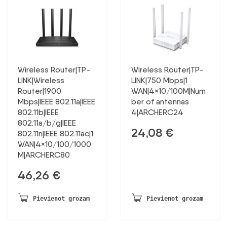
Wireless Router|TP-
Wireless Router|TP-
LINK|Wireless
LINK|750 Mbps|1
Router|1900
WAN|4×10/100M|Num
Mbps|IEEE 802.11a|IEEE
ber of antennas
802.11b|IEEE
4|ARCHERC24
802.11a/b/g|IEEE
24,08
€
802.11n|IEEE 802.11ac|1
WAN|4×10/100/1000
M|ARCHERC80
46,26
€
Pievienot grozam
Pievienot grozam