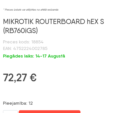
* Preces izskats var atšķirties no attēlā redzamās
MIKROTIK ROUTERBOARD hEX S
(RB760iGS)
Preces kods: 18854
EAN: 4752224002785
Piegādes laiks: 14-17 Augustā
72,27
€
Pieejamība: 12
MIKROTIK