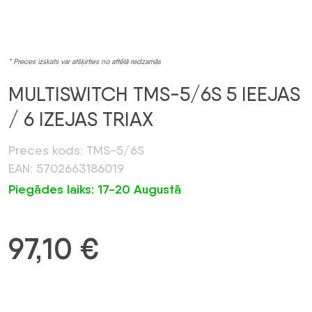
* Preces izskats var atšķirties no attēlā redzamās
MULTISWITCH TMS-5/6S 5 IEEJAS
/ 6 IZEJAS TRIAX
Preces kods: TMS-5/6S
EAN: 5702663186019
Piegādes laiks: 17-20 Augustā
97,10
€