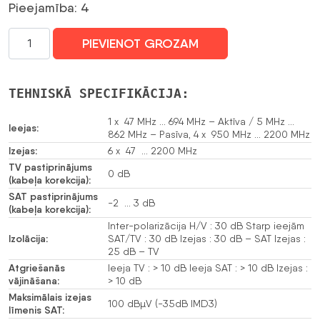
Pieejamība: 4
MULTISWITCH
PIEVIENOT GROZAM
TMS-
5/6S
5
TEHNISKĀ SPECIFIKĀCIJA:
IEEJAS
/
1 x 47 MHz … 694 MHz – Aktīva / 5 MHz …
Ieejas:
862 MHz – Pasīva, 4 x 950 MHz … 2200 MHz
6
Izejas:
6 x 47 … 2200 MHz
IZEJAS
TV pastiprinājums
TRIAX
0 dB
(kabeļa korekcija):
daudzums
SAT pastiprinājums
-2 … 3 dB
(kabeļa korekcija):
Inter-polarizācija H/V : 30 dB Starp ieejām
Izolācija:
SAT/TV : 30 dB Izejas : 30 dB – SAT Izejas :
25 dB – TV
Atgriešanās
Ieeja TV : > 10 dB Ieeja SAT : > 10 dB Izejas :
vājināšana:
> 10 dB
Maksimālais izejas
100 dBµV (-35dB IMD3)
līmenis SAT: