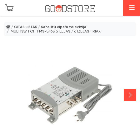
Skip to main content
I
/
CITAS LIETAS
/
Satelītu ciparu televīzija
/ MULTISWITCH TMS-5/6S 5 IEEJAS / 6 IZEJAS TRIAX