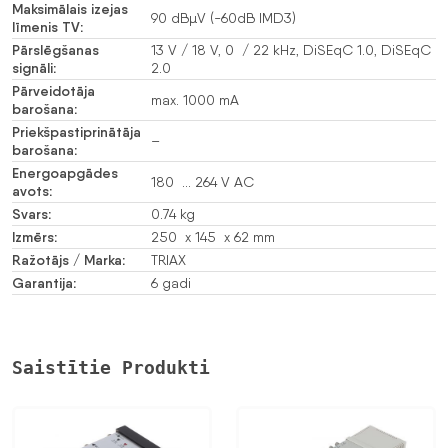
Maksimālais izejas
90 dBµV (-60dB IMD3)
līmenis TV:
Pārslēgšanas
13 V / 18 V, 0 / 22 kHz, DiSEqC 1.0, DiSEqC
signāli:
2.0
Pārveidotāja
max. 1000 mA
barošana:
Priekšpastiprinātāja
–
barošana:
Energoapgādes
180 … 264 V AC
avots:
Svars:
0.74 kg
Izmērs:
250 x 145 x 62 mm
Ražotājs / Marka:
TRIAX
Garantija:
6 gadi
Saistītie Produkti