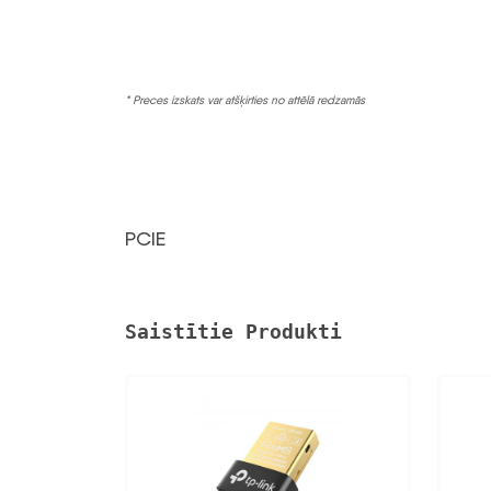
* Preces izskats var atšķirties no attēlā redzamās
PCIE
Saistītie Produkti