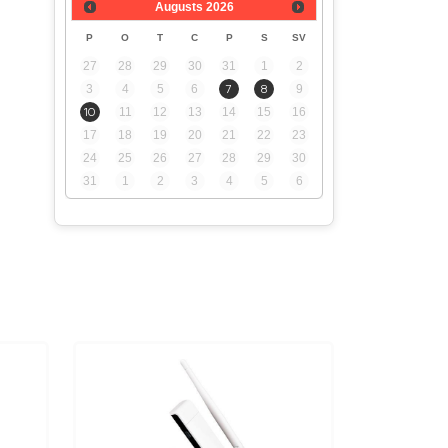
Augusts
2026
P
O
T
C
P
S
SV
27
28
29
30
31
1
2
3
4
5
6
7
8
9
10
11
12
13
14
15
16
17
18
19
20
21
22
23
24
25
26
27
28
29
30
31
1
2
3
4
5
6