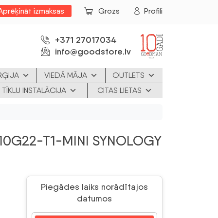
Aprēķināt izmaksas
Grozs
Profili
+371 27017034
info@goodstore.lv
RĢIJA
VIEDĀ MĀJA
OUTLETS
 TĪKLU INSTALĀCIJA
CITAS LIETAS
10G22-T1-MINI SYNOLOGY
Piegādes laiks norādītajos
datumos