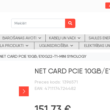
BAROŠANAS AVOTI
KABEĻI UN VADI
SAULES ENE
KLA PRODUKTI
UGUNSDROŠĪBA
ELEKTRĪBAS UN
NET CARD PCIE 10GB/E10G22-T1-MINI SYNOLOGY
NET CARD PCIE 10GB/E
Preces kods: 1396571
EAN: 4711174724482
151,73
€