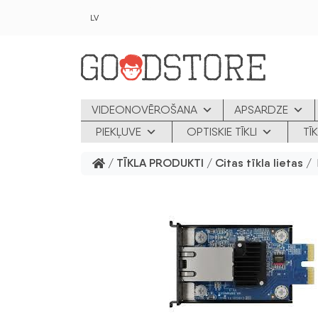
Skip to main content
LV
VIDEONOVĒROŠANA
APSARDZE
PIEKĻUVE
OPTISKIE TĪKLI
TĪ
/
TĪKLA PRODUKTI
/
Citas tīkla lietas
/ 