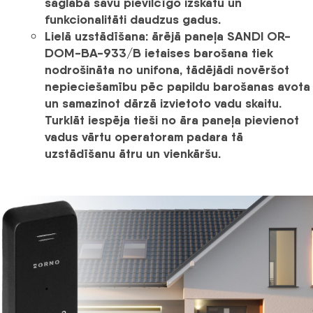
saglabā savu pievilcīgo izskatu un
funkcionalitāti daudzus gadus.
Lielā uzstādīšana:
ārējā paneļa
SANDI OR-
DOM-BA-933/B
ietaises barošana tiek
nodrošināta no unifona, tādējādi novēršot
nepieciešamību pēc papildu barošanas avota
un samazinot dārzā izvietoto vadu skaitu.
Turklāt iespēja tieši no āra paneļa pievienot
vadus vārtu operatoram padara tā
uzstādīšanu ātru un vienkāršu.