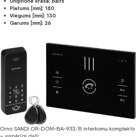
Uniphone krāsa:
balts
Platums [mm]:
180
Viegums [mm]:
130
Garums [mm]:
26
Orno SANDI OR-DOM-BA-933/B interkomu komplekts
– vispārīgi dati: