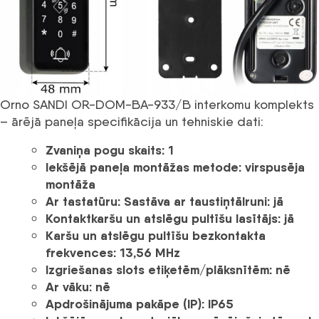
Orno SANDI OR-DOM-BA-933/B interkomu komplekts
– ārējā paneļa specifikācija un tehniskie dati:
Zvaniņa pogu skaits:
1
Iekšējā paneļa montāžas metode:
virspusēja
montāža
Ar tastatūru:
Sastāva ar taustiņtālruni:
jā
Kontaktkaršu un atslēgu pultīšu lasītājs:
jā
Karšu un atslēgu pultīšu bezkontakta
frekvences:
13,56 MHz
Izgriešanas slots etiķetēm/plāksnītēm
: nē
Ar vāku:
nē
Apdrošinājuma pakāpe (IP):
IP65