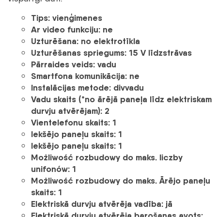
Tips:
vienģimenes
Ar video funkciju:
ne
Uzturēšana:
no elektrotīkla
Uzturēšanas spriegums:
15 V līdzstrāvas
Pārraides veids:
vadu
Smartfona komunikācija:
ne
Instalācijas metode:
divvadu
Vadu skaits (*no ārējā paneļa līdz elektriskam
durvju atvērējam):
2
Vientelefonu skaits:
1
Iekšējo paneļu skaits:
1
Iekšējo paneļu skaits:
1
Możliwość rozbudowy do maks. liczby
unifonów:
1
Możliwość rozbudowy do maks. Ārējo paneļu
skaits:
1
Elektriskā durvju atvērēja vadība:
jā
Elektriskā durvju atvērēja barošanas avots: