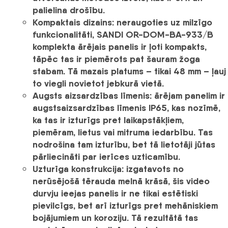
palielina drošību.
Kompaktais dizains:
neraugoties uz milzīgo
funkcionalitāti,
SANDI OR-DOM-BA-933/B
komplekta ārējais panelis ir ļoti kompakts,
tāpēc tas ir piemērots pat šauram žoga
stabam. Tā mazais platums – tikai 48 mm – ļauj
to viegli novietot jebkurā vietā.
Augsts aizsardzības līmenis:
ārējam panelim ir
augsts
aizsardzības līmenis IP65
, kas nozīmē,
ka tas ir izturīgs pret laikapstākļiem,
piemēram, lietus vai mitruma iedarbību. Tas
nodrošina tam izturību, bet tā lietotāji jūtas
pārliecināti par ierīces uzticamību.
Uzturīga konstrukcija:
izgatavots no
nerūsējošā tērauda melnā krāsā, šis video
durvju ieejas panelis ir ne tikai estētiski
pievilcīgs, bet arī izturīgs pret mehāniskiem
bojājumiem un koroziju. Tā rezultātā tas