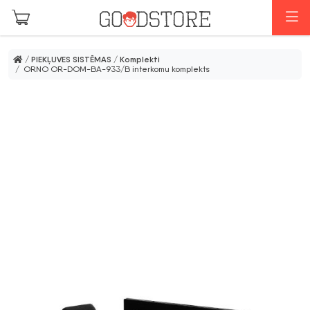
Skip to main content
I
/
PIEKĻUVES SISTĒMAS
/
Komplekti
/ ORNO OR-DOM-BA-933/B interkomu komplekts