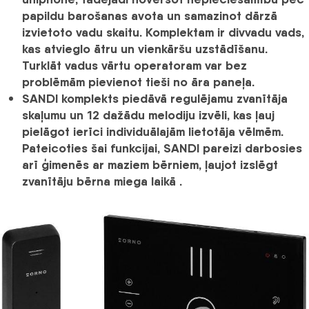
papildu barošanas avota un samazinot dārzā
izvietoto vadu skaitu. Komplektam ir
divvadu vads
,
kas atvieglo ātru un vienkāršu uzstādīšanu.
Turklāt vadus vārtu operatoram var bez
problēmām pievienot tieši no āra paneļa.
SANDI
komplekts piedāvā
regulējamu zvanītāja
skaļumu un 12 dažādu melodiju izvēli
, kas ļauj
pielāgot ierīci individuālajām lietotāja vēlmēm.
Pateicoties šai funkcijai,
SANDI
pareizi darbosies
arī ģimenēs ar maziem bērniem, ļaujot
izslēgt
zvanītāju bērna miega laikā
.