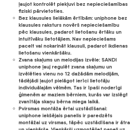
ļaujot kontrolēt piekļuvi bez nepieciešamības
fiziski pārvietoties.
Bez klausules lielākām ērtībām:
uniphone bez
klausules raksturs novērš nepieciešamību
pēc klausules, padarot lietošanu ērtāku un
intuitīvāku lietotājiem. Nav nepieciešams
pacelt vai nokarināt klausuli, padarot ikdienas
lietošanu vienkāršāku.
Zvana skaļums un melodijas izvēle:
SANDI
uniphone ļauj regulēt zvana skaļumu un
izvēlēties vienu no 12 dažādām melodijām
,
tādējādi ļaujot pielāgot ierīci lietotāju
individuālajām vēlmēm. Tas ir īpaši noderīgi
ģimenēm ar maziem bērniem, kurās var izslēgt
zvanītāja skaņu bērna miega laikā.
Pvirsmas montāža ērtai uzstādīšanai:
uniphone iekšējais panelis ir paredzēts
montāžai uz virsmas, tāpēc uzstādīšana ir ātra
un vienkārša. Vienkārši uzmontējiet paneli uz