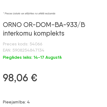
* Preces izskats var atšķirties no attēlā redzamās
ORNO OR-DOM-BA-933/B
interkomu komplekts
Preces kods: 54066
EAN: 5908254847134
Piegādes laiks: 14-17 Augustā
98,06
€
Pieejamība: 4