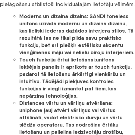
pielāgošanu atbilstoši individuālajām lietotāju vēlmēm.
Moderns un dizaina dizains:
SANDI
toneless
unifons
uzrāda
modernu un dizaina dizainu
,
kas lieliski iederas dažādos interjera stilos. Tā
rezultātā tas ne tikai pilda savu praktisko
funkciju, bet arī piešķir estētisku akcentu
vienģimenes māju vai nelielu biroju interjeriem.
Touch funkcija ērtai lietošanai:
unifona
iekšējais panelis ir
aprīkots ar touch funkciju
,
padarot tā lietošanu ārkārtīgi vienkāršu un
intuitīvu. Tādējādi piekļuves kontroles
funkcijas ir viegli izmantot pat tiem, kas
nepārzina tehnoloģijas.
Distances vārtu un vārtiņu atvēršana:
uniphone ļauj atvērt vārtiņus vai vārtus
attālināti, vadot elektrisko durvju un vārtu
slēdža operatoru. Tas nodrošina ērtāku
lietošanu un palielina iedzīvotāju drošību,