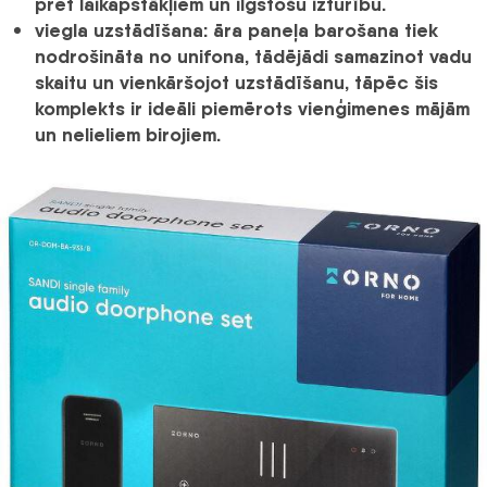
pret laikapstākļiem un ilgstošu izturību.
viegla uzstādīšana:
āra paneļa barošana tiek
nodrošināta no unifona, tādējādi samazinot vadu
skaitu un vienkāršojot uzstādīšanu, tāpēc šis
komplekts ir ideāli piemērots vienģimenes mājām
un nelieliem birojiem.