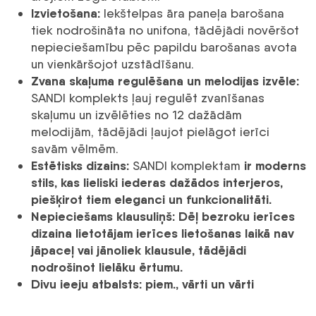
Izvietošana:
Iekštelpas āra paneļa barošana
tiek nodrošināta no unifona, tādējādi novēršot
nepieciešamību pēc papildu barošanas avota
un vienkāršojot uzstādīšanu.
Zvana skaļuma regulēšana un melodijas izvēle:
SANDI komplekts ļauj regulēt zvanīšanas
skaļumu un izvēlēties no 12 dažādām
melodijām, tādējādi ļaujot pielāgot ierīci
savām vēlmēm.
Estētisks dizains:
ir moderns
SANDI komplektam
stils, kas lieliski iederas dažādos interjeros,
piešķirot tiem eleganci un funkcionalitāti.
Nepieciešams klausuliņš:
Dēļ bezroku ierīces
dizaina lietotājam ierīces lietošanas laikā nav
jāpaceļ vai jānoliek klausule, tādējādi
nodrošinot lielāku ērtumu.
Divu ieeju atbalsts:
piem., vārti un vārti