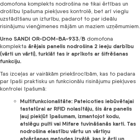
domofona komplekts nodrošina ne tikai ērtības un
drošību īpašuma piekļuves kontrolē, bet arī vieglu
uzstādīšanu un izturību, padarot to par ideālu
risinājumu vienģimenes mājām un maziem uzņēmumiem.
Urno SANDI OR-DOM-BA-933/B
domofona
ārējais panelis
nodrošina 2 ieeju darbību
komplekta
(vārti un vārti), turklāt tas ir aprīkots ar šifrēšanas
funkciju.
Tas izceļas ar vairākām priekšrocībām, kas to padara
par īpaši praktisku un funkcionālu risinājumu piekļuves
kontrolei īpašumā:
Multifunkcionalitāte:
Pateicoties iebūvētajai
tastatūrai ar
RFID nolasītāju
, šis āra panelis
ļauj piekļūt īpašumam, izmantojot kodu,
atslēgu pulti vai
Mifare
tuvināšanās karti. Tas
nodrošina elastību vārtu un vārtiņu
atvēršanas metodes izvēlē, kas ir ērti un