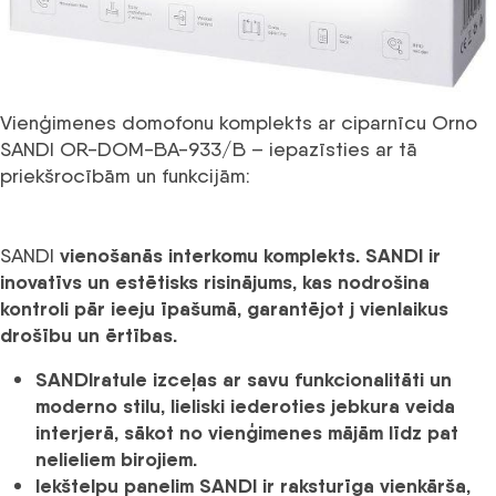
Vienģimenes domofonu komplekts ar ciparnīcu Orno
SANDI OR-DOM-BA-933/B – iepazīsties ar tā
priekšrocībām un funkcijām:
vienošanās interkomu komplekts
. SANDI
ir
SANDI
inovatīvs un estētisks risinājums, kas nodrošina
kontroli pār ieeju īpašumā,
garantējot
j
vienlaikus
drošību un ērtības.
SANDI
ratule izceļas ar savu funkcionalitāti un
moderno stilu
, lieliski iederoties jebkura veida
interjerā,
sākot no vienģimenes mājām līdz pat
nelieliem birojiem.
Iekštelpu panelim
SANDI
ir raksturīga vienkārša,