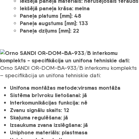
Iekšējā paneļa materiāls:
nerūsējošais tērauds
Iekšējā paneļa krāsa:
melna
Paneļa platums [mm]:
48
Paneļa augstums [mm]:
133
Paneļa dziļums [mm]:
22
Orno SANDI OR-DOM-BA-933/B interkomu komplekts
– specifikācija un unifona tehniskie dati:
Unifona montāžas metode:
virsmas montāža
Sistēma brīvroku lietošanai:
jā
Interkomunikācijas funkcija:
nē
Zvanu signālu skaits:
12
Skaļuma regulēšana:
jā
Izsaukuma zvana izslēgšana:
jā
Uniphone materiāls:
plastmasa