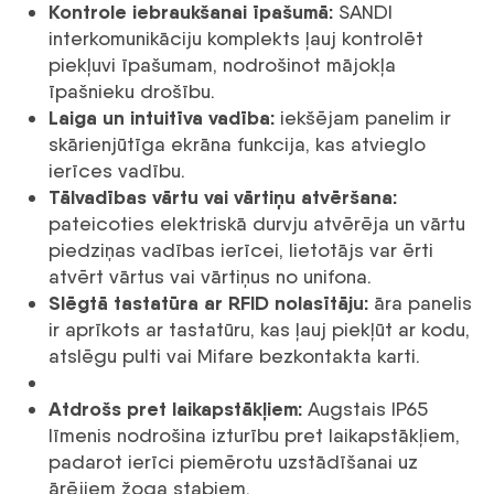
Kontrole iebraukšanai īpašumā:
SANDI
interkomunikāciju komplekts ļauj kontrolēt
piekļuvi īpašumam, nodrošinot mājokļa
īpašnieku drošību.
Laiga un intuitīva vadība:
iekšējam panelim ir
skārienjūtīga ekrāna funkcija, kas atvieglo
ierīces vadību.
Tālvadības vārtu vai vārtiņu atvēršana:
pateicoties elektriskā durvju atvērēja un vārtu
piedziņas vadības ierīcei, lietotājs var ērti
atvērt vārtus vai vārtiņus no unifona.
Slēgtā tastatūra ar RFID nolasītāju:
āra panelis
ir aprīkots ar tastatūru, kas ļauj piekļūt ar kodu,
atslēgu pulti vai Mifare bezkontakta karti.
Atdrošs pret laikapstākļiem:
Augstais IP65
līmenis nodrošina izturību pret laikapstākļiem,
padarot ierīci piemērotu uzstādīšanai uz
ārējiem žoga stabiem.