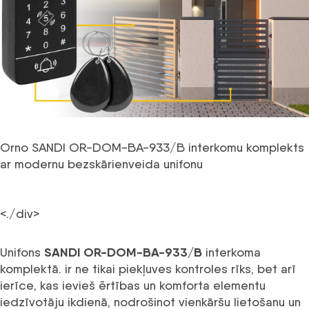
Orno SANDI OR-DOM-BA-933/B interkomu komplekts
ar modernu bezskārienveida unifonu
<./div>
SANDI OR-DOM-BA-933/B
Unifons
interkoma
komplektā. ir ne tikai piekļuves kontroles rīks, bet arī
ierīce, kas ievieš ērtības un komforta elementu
iedzīvotāju ikdienā, nodrošinot vienkāršu lietošanu un