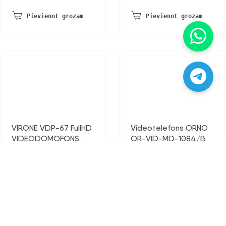
Pievienot grozam
Pievienot grozam
VIRONE VDP-67 FullHD
Videotelefons ORNO
VIDEODOMOFONS,
OR-VID-MD-1084/B
RFID lasītājs, TUYA
110,59
€
155,56
€
Pievienot grozam
Pievienot grozam