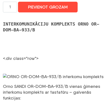
ORNO
PIEVIENOT GROZAM
OR-
DOM-
BA-
INTERKOMUNIKĀCIJU KOMPLEKTS ORNO OR-
933/B
DOM-BA-933/B
interkomu
komplekts
daudzums
<.div class="row">
Orno SANDI OR-DOM-BA-933/B vienas ģimenes
interkomu komplekts ar tastatūru – galvenās
funkcijas: