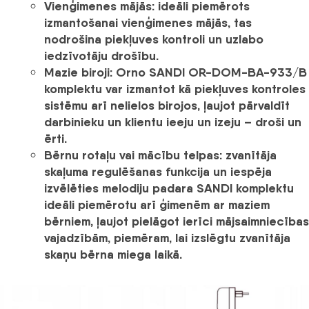
Vienģimenes mājās:
ideāli piemērots
izmantošanai vienģimenes mājās, tas
nodrošina piekļuves kontroli un uzlabo
iedzīvotāju drošību.
Mazie biroji:
Orno SANDI OR-DOM-BA-933/B
komplektu var izmantot kā piekļuves kontroles
sistēmu arī nelielos birojos, ļaujot pārvaldīt
darbinieku un klientu ieeju un izeju – droši un
ērti.
Bērnu rotaļu vai mācību telpas:
zvanītāja
skaļuma regulēšanas funkcija un iespēja
izvēlēties melodiju padara
SANDI
komplektu
ideāli piemērotu arī ģimenēm ar maziem
bērniem, ļaujot pielāgot ierīci mājsaimniecības
vajadzībām, piemēram, lai izslēgtu zvanītāja
skaņu bērna miega laikā.