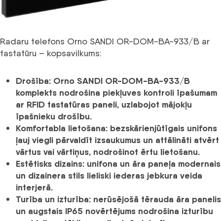
Radaru telefons Orno SANDI OR-DOM-BA-933/B ar
tastatūru – kopsavilkums:
Drošība:
Orno SANDI OR-DOM-BA-933/B
komplekts nodrošina piekļuves kontroli īpašumam
ar RFID tastatūras paneli, uzlabojot mājokļu
īpašnieku drošību.
Komfortabla lietošana:
bezskārienjūtīgais unifons
ļauj viegli pārvaldīt izsaukumus un attālināti atvērt
vārtus vai vārtiņus, nodrošinot ērtu lietošanu.
Estētisks dizains:
unifona un āra paneļa modernais
un dizainera stils lieliski iederas jebkura veida
interjerā.
Turība un izturība:
nerūsējošā tērauda āra panelis
un
augstais IP65
novērtējums nodrošina izturību