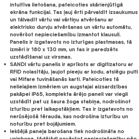
intuitīva lietošana
, pateicoties skārienjūtīgā
ekrāna funkcijai. Tas ļauj ērti pārvaldīt izsaukumus
un
tālvadīt vārtu vai vārtiņu atvēršanu ar
elektrisko durvju atvēršanas un vārtu automātu
,
novēršot nepieciešamību izmantot klausuli.
Panelis ir izgatavots no izturīgas plastmasas, tā
izmēri ir 180 x 130 mm, un tas ir paredzēts
uzstādīšanai uz virsmas.
SANDI
vārtu panelis
ir aprīkots ar
digitizatoru ar
RFID nolasītāju,
ļaujot
pieeju ar kodu, atslēgu pulti
vai
Mifare tuvināšanās karti. Pateicoties tā
nelielajiem izmēriem un augstajai aizsardzības
pakāpei
IP65
, komplekta ārējo paneli var viegli
uzstādīt pat uz šaura žoga stabiņa, nodrošinot
izturību pret laikapstākļiem. Tas ir izgatavots no
nerūsējošā tērauda, kas nodrošina izturību un
noturību pret bojājumiem.
Iekšējā paneļa barošana tiek nodrošināta no
uniphone
, tādējādi novēršot nepieciešamību pēc