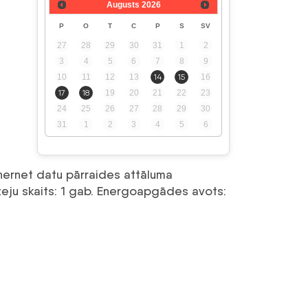
Augusts
2026
P
O
T
C
P
S
SV
27
28
29
30
31
1
2
3
4
5
6
7
8
9
10
11
12
13
14
15
16
17
18
19
20
21
22
23
24
25
26
27
28
29
30
31
1
2
3
4
5
6
hernet datu pārraides attāluma
zeju skaits:
1 gab.
Energoapgādes avots: