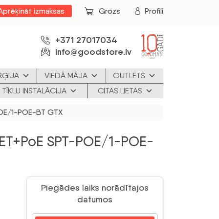
Aprēķināt izmaksas
Grozs
Profili
+371 27017034
info@goodstore.lv
RĢIJA
VIEDĀ MĀJA
OUTLETS
 TĪKLU INSTALĀCIJA
CITAS LIETAS
POE/1-POE-BT GTX
ET+PoE SPT-POE/1-POE-
Piegādes laiks norādītajos
datumos