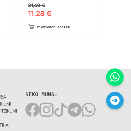
21,68
€
11,28
€
Sākotnējā
Pašreizējā
cena
cena
bija:
ir:
Pievienot grozam
21,68 €.
11,28 €.
SEKO MUMS:
ĪBA
IKUMI
TEIKUMI
TIKA