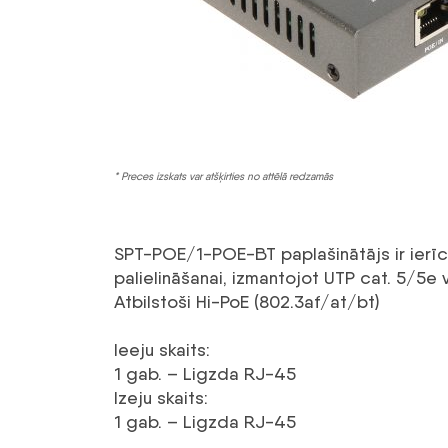
* Preces izskats var atšķirties no attēlā redzamās
SPT-POE/1-POE-BT paplašinātājs ir ierīc
palielināšanai, izmantojot UTP cat. 5/5e
Atbilstoši Hi-PoE (802.3af/at/bt)
Ieeju skaits
:
1 gab. – Ligzda RJ-45
Izeju skaits
:
1 gab. – Ligzda RJ-45