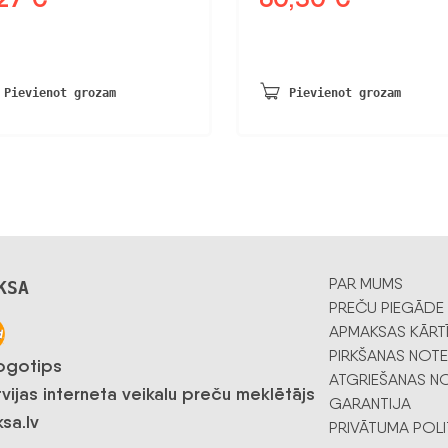
na
cena
cena
cena
a:
ir:
bija:
ir:
8 €.
3,27 €.
75,50 €.
60,50 €.
Pievienot grozam
Pievienot grozam
PAR MUMS
KSA
PREČU PIEGĀDE
APMAKSAS KĀRT
PIRKŠANAS NOTE
ATGRIEŠANAS NO
GARANTIJA
PRIVĀTUMA POLI