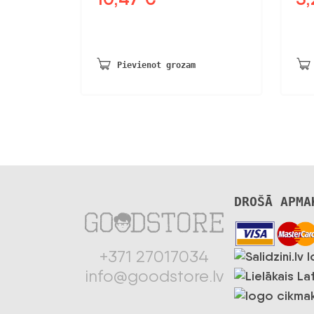
cena
cena
ce
bija:
ir:
bij
20,13 €.
10,47 €.
3,7
Pievienot grozam
DROŠĀ APMA
+371 27017034
info@goodstore.lv