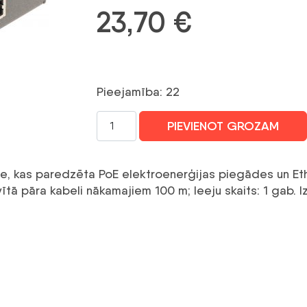
23,70
€
Pieejamība: 22
PAPLAŠINĀTĀJS
PIEVIENOT GROZAM
ETHERNET+PoE
SPT-
POE/1-
e, kas paredzēta PoE elektroenerģijas piegādes un Et
POE-
 vītā pāra kabeli nākamajiem 100 m;
Ieeju skaits:
1 gab.
I
BT
GTX
daudzums