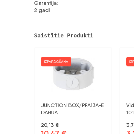
Garantija
:
2 gadi
Saistītie Produkti
IZPĀRDOŠANA
IZ
JUNCTION BOX/PFA13A-E
Vid
DAHUA
10
20,13
€
3,
10,47
€
3
Sākotnējā
Pašreizējā
Sāk