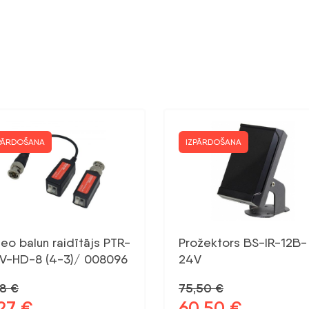
PĀRDOŠANA
IZPĀRDOŠANA
eo balun raidītājs PTR-
Prožektors BS-IR-12B-
1V-HD-8 (4-3)/ 008096
24V
78
€
75,50
€
,27
€
60,50
€
otnējā
Pašreizējā
Sākotnējā
Pašreizējā