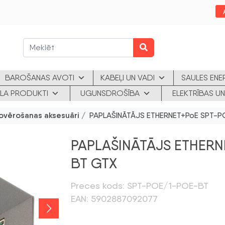
BAROŠANAS AVOTI
KABEĻI UN VADI
SAULES ENE
KLA PRODUKTI
UGUNSDROŠĪBA
ELEKTRĪBAS UN
ovērošanas aksesuāri
/ PAPLAŠINĀTĀJS ETHERNET+PoE SPT-
PAPLAŠINĀTĀJS ETHERN
BT GTX
Preces kods: SPT-POE/1-POE-BT
EAN: 5902887092077