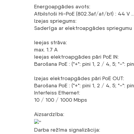
Energoapgādes avots
:
Atbilstoši Hi-PoE (802.3af/at/bt) : 44 V
Izejas spriegums
:
Saderīga ar elektroapgādes spriegumu
Ieejas strāva
:
max. 1.7 A
Ieejas elektroapgādes pāri PoE IN
:
Barošana PoE : ("+": pini 1, 2 / 4, 5; "-": pini
Izejas elektroapgādes pāri PoE OUT
:
Barošana PoE : ("+": pini 1, 2 / 4, 5; "-": pini
Interfeiss Ethernet
:
10 / 100 / 1000 Mbps
Aizsardzība
:
Darba režīma signalizācija
: