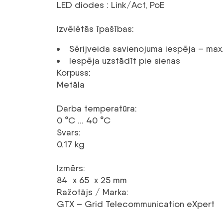
LED diodes : Link/Act, PoE
Izvēlētās īpašības
:
Sērijveida savienojuma iespēja – max.
Iespēja uzstādīt pie sienas
Korpuss
:
Metāla
Darba temperatūra
:
0 °C … 40 °C
Svars
:
0.17 kg
Izmērs
:
84 x 65 x 25 mm
Ražotājs / Marka
:
GTX – Grid Telecommunication eXpert