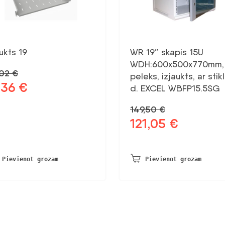
ukts 19
WR 19″ skapis 15U
WDH:600x500x770mm,
,02
€
peleks, izjaukts, ar stik
,36
€
otnējā
Pašreizējā
d. EXCEL WBFP15.5SG
na
cena
149,50
€
a:
ir:
121,05
€
02 €.
19,36 €.
Sākotnējā
Pašreizējā
cena
cena
bija:
ir:
149,50 €.
121,05 €.
Pievienot grozam
Pievienot grozam