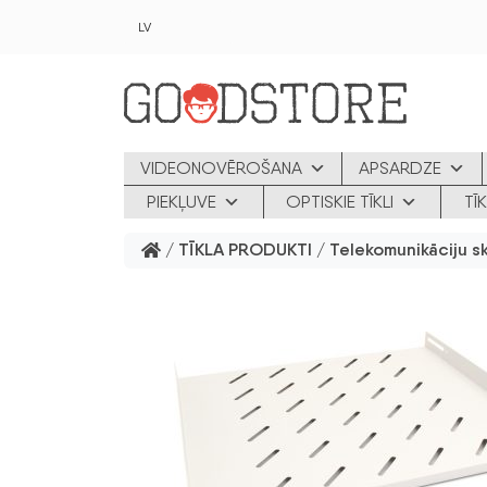
Skip to main content
LV
VIDEONOVĒROŠANA
APSARDZE
PIEKĻUVE
OPTISKIE TĪKLI
TĪ
/
TĪKLA PRODUKTI
/
Telekomunikāciju s