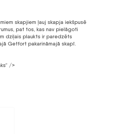
nāmiem skapjiem ļauj skapja iekšpusē
rumus, pat tos, kas nav pielāgoti
m dziļais plaukts ir paredzēts
jā Getfort pakarināmajā skapī.
ks” />