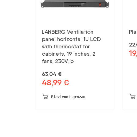
LANBERG Ventilation
Pla
panel horizontal 1U LCD
22
with thermostat for
19
Sāk
cabinets, 19 inches, 2
ce
fans, 230V, b
bij
63,04
€
22,
48,99
€
Sākotnējā
Pašreizējā
cena
cena
bija:
ir:
Pievienot grozam
63,04 €.
48,99 €.