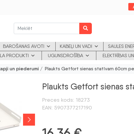
BAROŠANAS AVOTI
KABEĻI UN VADI
SAULES ENE
KLA PRODUKTI
UGUNSDROŠĪBA
ELEKTRĪBAS UN
kapji un piederumi
/ Plaukts Getfort sienas statīvam 60cm pe
Plaukts Getfort sienas s
Preces kods: 18273
EAN: 5907377217190
16,36
€