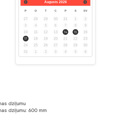
Augusts
2026
P
O
T
C
P
S
SV
27
28
29
30
31
1
2
3
4
5
6
7
8
9
10
11
12
13
14
15
16
17
18
19
20
21
22
23
24
25
26
27
28
29
30
31
1
2
3
4
5
6
nas dziļumu
anas dziļumu: 600 mm