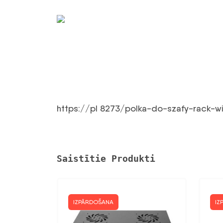
https://pl 8273/polka-do-szafy-rack-wi
Saistītie Produkti
IZPĀRDOŠANA
IZ