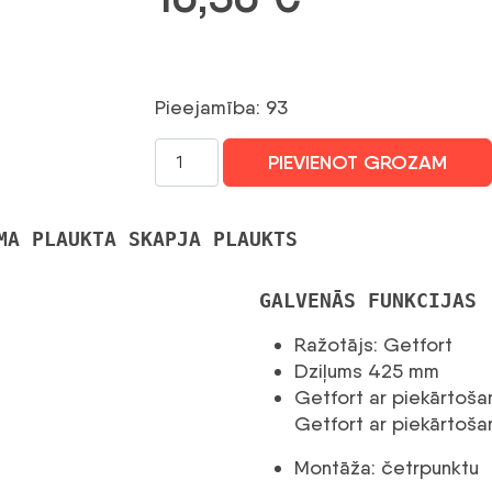
Pieejamība: 93
Plaukts
PIEVIENOT GROZAM
Getfort
sienas
statīvam
MA PLAUKTA SKAPJA PLAUKTS
60cm
pelēks
GALVENĀS FUNKCIJAS
daudzums
Ražotājs: Getfort
Dziļums 425 mm
Getfort ar piekārtoša
Getfort ar piekārtoš
Montāža: četrpunktu