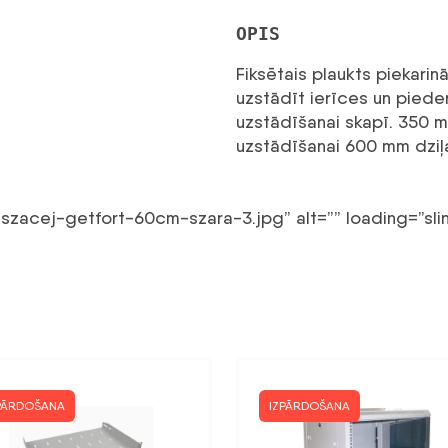
OPIS
Fiksētais plaukts piekari
uzstādīt ierīces un piede
uzstādīšanai skapī. 350 m
uzstādīšanai 600 mm dziļa
szacej-getfort-60cm-szara-3.jpg” alt=”” loading=”slin
PĀRDOŠANA
IZPĀRDOŠANA