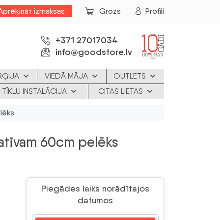
Aprēķināt izmaksas
Grozs
Profili
+371 27017034
info@goodstore.lv
RĢIJA
VIEDĀ MĀJA
OUTLETS
 TĪKLU INSTALĀCIJA
CITAS LIETAS
lēks
tatīvam 60cm pelēks
Piegādes laiks norādītajos
datumos