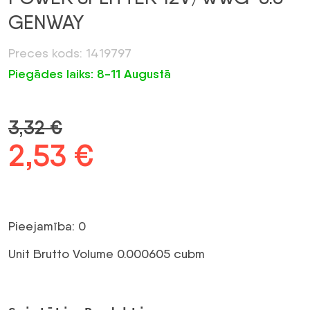
GENWAY
Preces kods: 1419797
Piegādes laiks: 8-11 Augustā
3,32
€
Sākotnējā
2,53
€
Pašreizējā
cena
cena
bija:
ir:
Pieejamība: 0
3,32 €.
2,53 €.
Unit Brutto Volume 0.000605 cubm