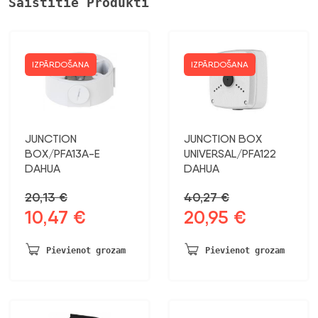
Saistītie Produkti
IZPĀRDOŠANA
IZPĀRDOŠANA
JUNCTION
JUNCTION BOX
BOX/PFA13A-E
UNIVERSAL/PFA122
DAHUA
DAHUA
20,13
€
40,27
€
10,47
€
20,95
€
Sākotnējā
Pašreizējā
Sākotnējā
Pašreizējā
cena
cena
cena
cena
bija:
ir:
bija:
ir:
Pievienot grozam
Pievienot grozam
20,13 €.
10,47 €.
40,27 €.
20,95 €.