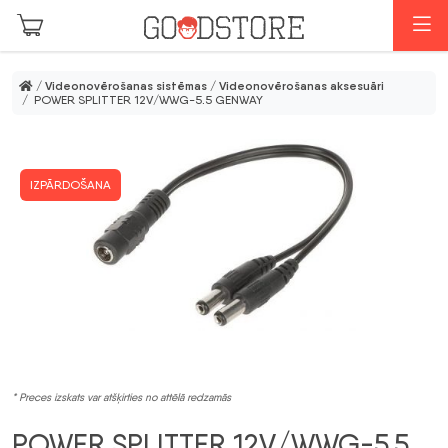
Skip to main content
I
/
Videonovērošanas sistēmas
/
Videonovērošanas aksesuāri
/ POWER SPLITTER 12V/WWG-5.5 GENWAY
IZPĀRDOŠANA
* Preces izskats var atšķirties no attēlā redzamās
POWER SPLITTER 12V/WWG-5.5