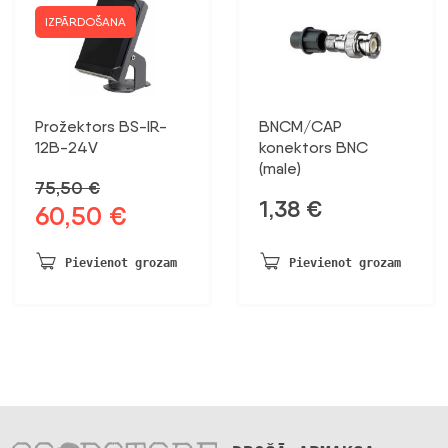
IZPĀRDOŠANA
Prožektors BS-IR-
BNCM/CAP
12B-24V
konektors BNC
(male)
75,50
€
1,38
€
60,50
€
Sākotnējā
Pašreizējā
cena
cena
bija:
ir:
Pievienot grozam
Pievienot grozam
75,50 €.
60,50 €.