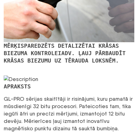
MĒRĶISPAREDZĒTS DETALIZĒTAI KRĀSAS
BIEZUMA KONTROLEIADV. ĻAUJ PĀRBAUDĪT
KRĀSAS BIEZUMU UZ TĒRAUDA LOKSNĒM.
APRAKSTS
GL-PRO sērijas skaitītāji ir risinājumi, kuru pamatā ir
mūsdienīgi 32 bitu procesori. Pateicoties tam, tika
iegūti ātri un precīzi mērījumi, izmantojot 12 bitu
devēju. Mērierīces ļauj izmantot inovatīvu
magnētisko punktu dizainu tā sauktā bumbiņa.