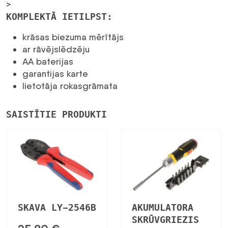
>
KOMPLEKTĀ IETILPST:
krāsas biezuma mērītājs
ar rāvējslēdzēju
AA baterijas
garantijas karte
lietotāja rokasgrāmata
SAISTĪTIE PRODUKTI
SKAVA LY-2546B
AKUMULATORA
SKRŪVGRIEZIS