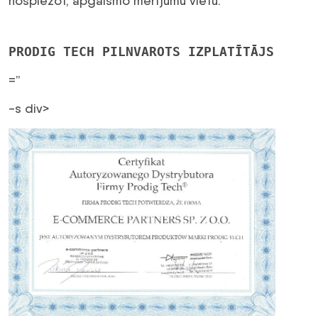
nospiežot, apgaismo mērījumu vietu.
PRODIG TECH PILNVAROTS IZPLATĪTĀJS
=”
-s div>