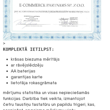
>
KOMPLEKTĀ IETILPST:
krāsas biezuma mērītājs
ar rāvējslēdzēju
AA baterijas
garantijas karte
lietotāja rokasgrāmata
mērījumu statistika un visas nepieciešamās
funkcijas. Darbība tiek veikta, izmantojot
četru taustiņu tastatūru un papildu trigeri, kas,