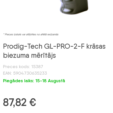
* Preces izskats var atšķirties no attēlā redzamās
Prodig-Tech GL-PRO-2-F krāsas
biezuma mērītājs
Preces kods: 15387
EAN: 5904730635233
Piegādes laiks: 15-18 Augustā
87,82
€