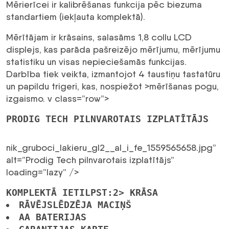
Mērierīcei ir kalibrēšanas funkcija pēc biezuma
standartiem (iekļauta komplektā).
Mērītājam ir krāsains, salasāms 1,8 collu LCD
displejs, kas parāda pašreizējo mērījumu, mērījumu
statistiku un visas nepieciešamās funkcijas.
Darbība tiek veikta, izmantojot 4 taustiņu tastatūru
un papildu trigeri, kas, nospiežot >mērīšanas pogu,
izgaismo. v class=”row”>
PRODIG TECH PILNVAROTAIS IZPLATĪTĀJS
nik_gruboci_lakieru_gl2__al_i_fe_1559565658.jpg”
alt=”Prodig Tech pilnvarotais izplatītājs”
loading=”lazy” />
KOMPLEKTĀ IETILPST:2> KRĀSA
RĀVĒJSLĒDZĒJA MACIŅŠ
AA BATERIJAS