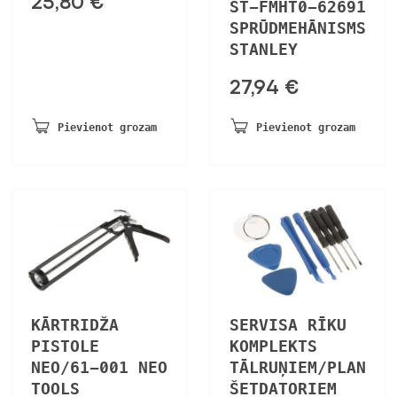
25,80
€
ST-FMHT0-62691
SPRŪDMEHĀNISMS
STANLEY
27,94
€
Pievienot grozam
Pievienot grozam
KĀRTRIDŽA
SERVISA RĪKU
PISTOLE
KOMPLEKTS
NEO/61-001 NEO
TĀLRUŅIEM/PLAN
TOOLS
ŠETDATORIEM