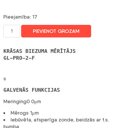
Pieejamība: 17
Prodig-
PIEVIENOT GROZAM
Tech
GL-
PRO-
KRĀSAS BIEZUMA MĒRĪTĀJS
2-
GL-PRO-2-F
F
krāsas
biezuma
s
mērītājs
daudzums
GALVENĀS FUNKCIJAS
Meringing0 0μm
Mērogs 1μm
Iebūvēta, atsperīga zonde, beidzās ar t.s.
bumba