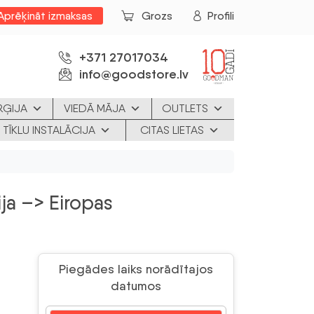
Aprēķināt izmaksas
Grozs
Profili
+371 27017034
info@goodstore.lv
RĢIJA
VIEDĀ MĀJA
OUTLETS
 TĪKLU INSTALĀCIJA
CITAS LIETAS
ija –> Eiropas
Piegādes laiks norādītajos
datumos