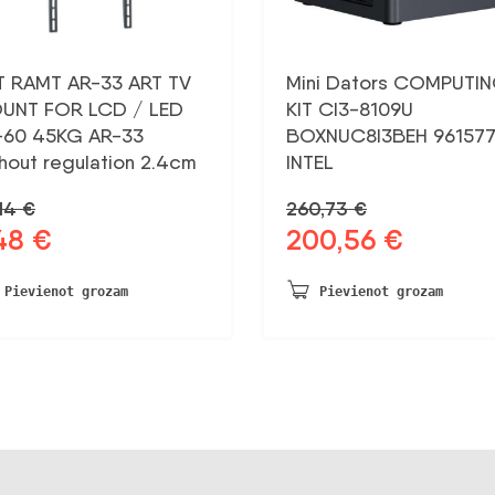
T RAMT AR-33 ART TV
Mini Dators COMPUTI
UNT FOR LCD / LED
KIT CI3-8109U
-60 45KG AR-33
BOXNUC8I3BEH 96157
hout regulation 2.4cm
INTEL
,14
€
260,73
€
,48
€
200,56
€
otnējā
Pašreizējā
Sākotnējā
Pašreizējā
na
cena
cena
cena
a:
ir:
bija:
ir:
Pievienot grozam
Pievienot grozam
14 €.
7,48 €.
260,73 €.
200,56 €.