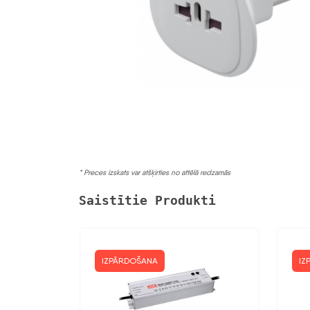
* Preces izskats var atšķirties no attēlā redzamās
Saistītie Produkti
IZPĀRDOŠANA
IZ