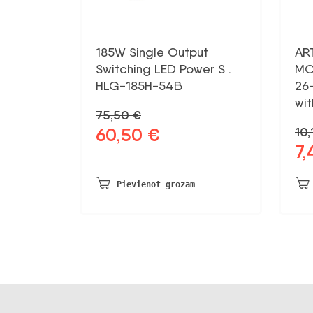
185W Single Output
AR
Switching LED Power S .
MO
HLG-185H-54B
26
wit
75,50
€
60,50
€
10
Sākotnējā
Pašreizējā
7
cena
cena
Sāk
bija:
ir:
ce
75,50 €.
60,50 €.
bij
Pievienot grozam
10,