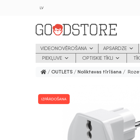
Skip to main content
LV
VIDEONOVĒROŠANA
APSARDZE
PIEKĻUVE
OPTISKIE TĪKLI
TĪ
/
OUTLETS
/
Noliktavas tīrīšana
/ Rozete
IZPĀRDOŠANA