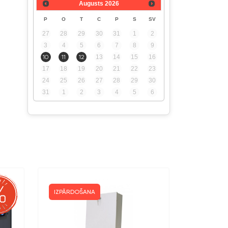
Augusts
2026
P
O
T
C
P
S
SV
27
28
29
30
31
1
2
3
4
5
6
7
8
9
10
11
12
13
14
15
16
17
18
19
20
21
22
23
24
25
26
27
28
29
30
31
1
2
3
4
5
6
IZPĀRDOŠANA