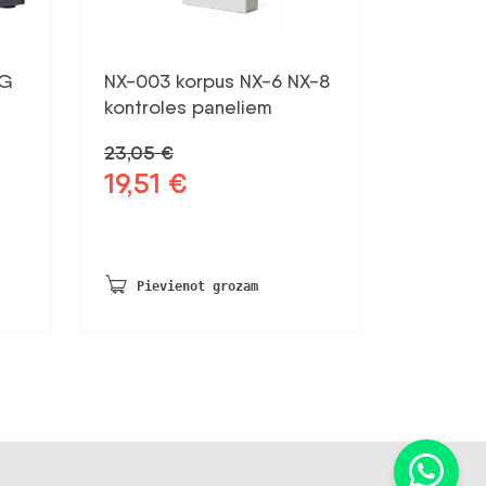
NG
NX-003 korpus NX-6 NX-8
kontroles paneliem
7
23,05
€
19,51
€
Sākotnējā
Pašreizējā
cena
cena
bija:
ir:
23,05 €.
19,51 €.
Pievienot grozam