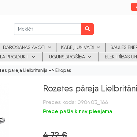
BAROŠANAS AVOTI
KABEĻI UN VADI
SAULES ENE
KLA PRODUKTI
UGUNSDROŠĪBA
ELEKTRĪBAS UN
s pāreja Lielbritānija –> Eiropas
Rozetes pāreja Lielbritān
Preces kods: 090403_166
Prece pašlaik nav pieejama
4,72
€