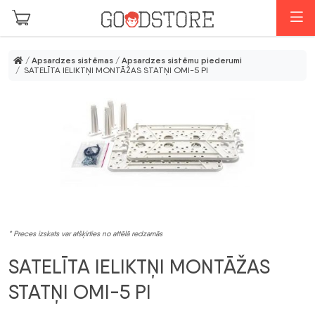
Skip to main content
I
/
Apsardzes sistēmas
/
Apsardzes sistēmu piederumi
/ SATELĪTA IELIKTŅI MONTĀŽAS STATŅI OMI-5 PI
* Preces izskats var atšķirties no attēlā redzamās
SATELĪTA IELIKTŅI MONTĀŽAS
STATŅI OMI-5 PI