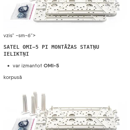
daudzums
vzis” -sm-6″>
SATEL OMI-5 PI MONTĀŽAS STATŅU
IELIKTŅI
OMI-5
var izmantot
korpusā