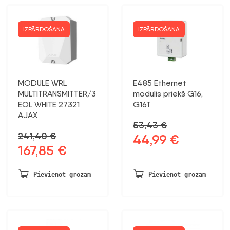
IZPĀRDOŠANA
IZPĀRDOŠANA
MODULE WRL
E485 Ethernet
MULTITRANSMITTER/3
modulis priekš G16,
EOL WHITE 27321
G16T
AJAX
53,43
€
241,40
€
44,99
€
Sākotnējā
Pašreizējā
167,85
€
Sākotnējā
Pašreizējā
cena
cena
cena
cena
bija:
ir:
bija:
ir:
53,43 €.
44,99 €.
Pievienot grozam
Pievienot grozam
241,40 €.
167,85 €.