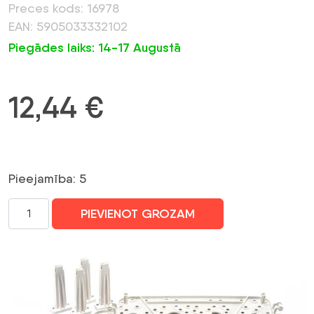
Preces kods: 16978
EAN: 5905033332102
Piegādes laiks: 14-17 Augustā
12,44
€
Pieejamība: 5
SATELĪTA
PIEVIENOT GROZAM
IELIKTŅI
MONTĀŽAS
STATŅI
OMI-
5
PI