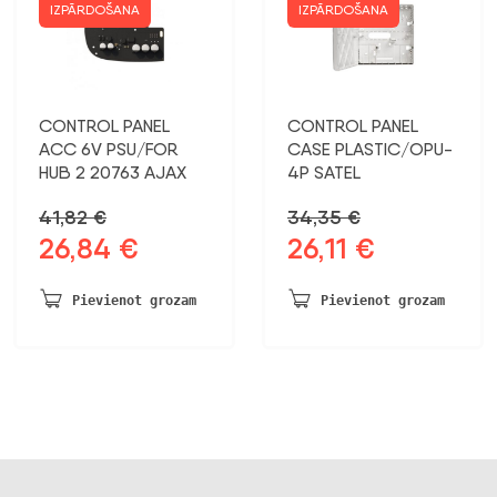
IZPĀRDOŠANA
IZPĀRDOŠANA
CONTROL PANEL
CONTROL PANEL
ACC 6V PSU/FOR
CASE PLASTIC/OPU-
HUB 2 20763 AJAX
4P SATEL
41,82
€
34,35
€
26,84
€
26,11
€
Sākotnējā
Pašreizējā
Sākotnējā
Pašreizējā
cena
cena
cena
cena
bija:
ir:
bija:
ir:
Pievienot grozam
Pievienot grozam
41,82 €.
26,84 €.
34,35 €.
26,11 €.