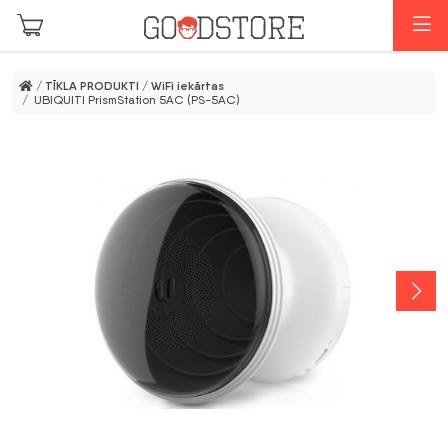
Skip to main content
I
/
TĪKLA PRODUKTI
/
WiFi iekārtas
/ UBIQUITI PrismStation 5AC (PS-5AC)