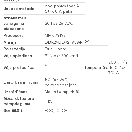
poe pasīvs (pāri 4,
Jaudas metode
5+; 7, 8 Atpakaļ)
Atbalstītais
sprieguma
20 līdz 26 VDC
diapazons
Procesors
MIPS 74 Kc
Atmiņa
2:1
DDR2>
DDR2. VSWR
Polarizācija
Dual-linear
Vēja spiediens
31 N pie 200 km/h
200 km/h
>
Vēja pretestība
temperatūra
No 0 līdz
70° C
5% līdz 95%,
Darbības mitrums
nekondensējošs
Uzstādīšana
Masts (komplektā)
Aizsardzība pret
± kV
pārsprieguma
Sertifikāti
FCC, IC, CE