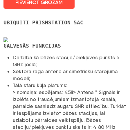
PIEVIENOT GROZAM
UBIQUITI PRISMSTATION 5AC
GALVENĀS FUNKCIJAS
Darbība kā bāzes stacija/piekļuves punkts 5
GHz joslā;
Sektora raga antena ar simetrisku starojuma
modeli;
Tālā staru kūļa platums:
> nomaiņa:iespējams: 45li> Antena ” Signāls ir
izolēts no traucējumiem izmantotajā kanālā,
pārraide sasniedz augstu SNR attiecību. Turklāt
ir iespējams izvietot bāzes stacijas, lai
uzlabotu pārraides veiktspēju. Bāzes
staciju/piekļuves punktu skaits ir: 4 80 MHz