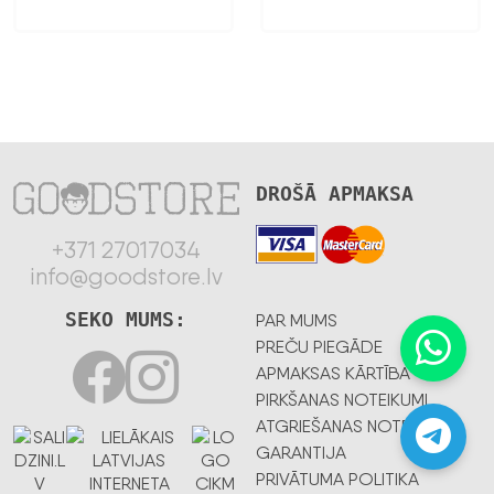
DROŠĀ APMAKSA
+371 27017034
info@goodstore.lv
SEKO MUMS:
PAR MUMS
PREČU PIEGĀDE
APMAKSAS KĀRTĪBA
PIRKŠANAS NOTEIKUMI
ATGRIEŠANAS NOTEIKUMI
GARANTIJA
PRIVĀTUMA POLITIKA