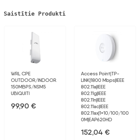
Saistītie Produkti
WRL CPE
Access Point|TP-
OUTDOOR/INDOOR
LINK|1800 Mbps|IEEE
150MBPS/NSM5
802.11a|IEEE
UBIQUITI
802.11g|IEEE
802.11n|IEEE
99,90
€
802.11ac|IEEE
802.11ax|1×10/100/100
0M|EAP620HD
152,04
€