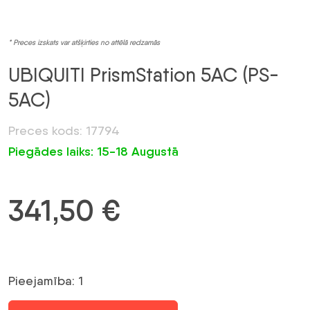
* Preces izskats var atšķirties no attēlā redzamās
UBIQUITI PrismStation 5AC (PS-
5AC)
Preces kods: 17794
Piegādes laiks: 15-18 Augustā
341,50
€
Pieejamība: 1