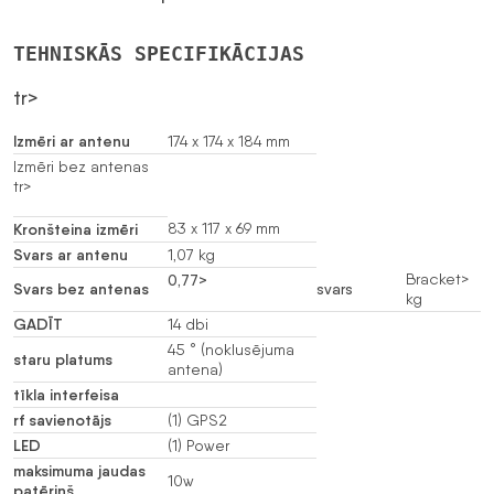
TEHNISKĀS SPECIFIKĀCIJAS
tr>
Izmēri ar antenu
174 x 174 x 184 mm
Izmēri bez antenas
tr>
Kronšteina izmēri
83 x 117 x 69 mm
Svars ar antenu
1,07 kg
Bracket>
0,77>
Svars bez antenas
svars
kg
GADĪT
14 dbi
45 ° (noklusējuma
staru platums
antena)
tīkla interfeisa
rf savienotājs
(1) GPS2
LED
(1) Power
maksimuma jaudas
10w
patēriņš