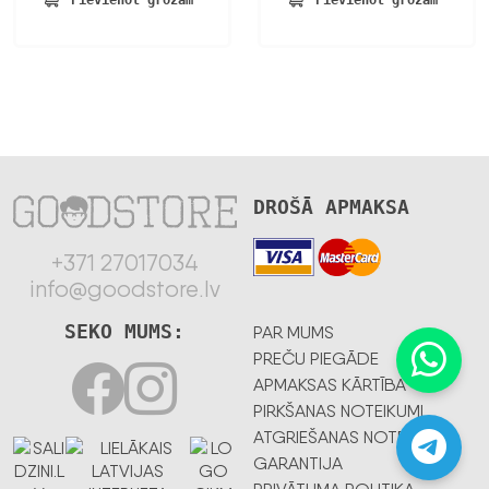
Pievienot grozam
Pievienot grozam
DROŠĀ APMAKSA
+371 27017034
info@goodstore.lv
SEKO MUMS:
PAR MUMS
PREČU PIEGĀDE
APMAKSAS KĀRTĪBA
PIRKŠANAS NOTEIKUMI
ATGRIEŠANAS NOTEIKUMI
GARANTIJA