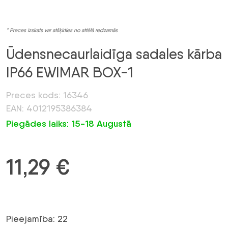
* Preces izskats var atšķirties no attēlā redzamās
Ūdensnecaurlaidīga sadales kārba
IP66 EWIMAR BOX-1
Preces kods: 16346
EAN: 4012195386384
Piegādes laiks: 15-18 Augustā
11,29
€
Pieejamība: 22