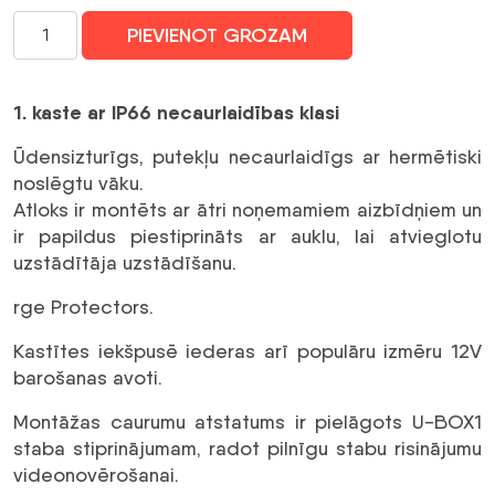
Ūdensnecaurlaidīga
PIEVIENOT GROZAM
sadales
kārba
IP66
1. kaste ar IP66 necaurlaidības klasi
EWIMAR
BOX-
Ūdensizturīgs, putekļu necaurlaidīgs ar hermētiski
1
noslēgtu vāku.
daudzums
Atloks ir montēts ar ātri noņemamiem aizbīdņiem un
ir papildus piestiprināts ar auklu, lai atvieglotu
uzstādītāja uzstādīšanu.
rge Protectors.
Kastītes iekšpusē iederas arī populāru izmēru 12V
barošanas avoti.
Montāžas caurumu atstatums ir pielāgots U-BOX1
staba stiprinājumam, radot pilnīgu stabu risinājumu
videonovērošanai.