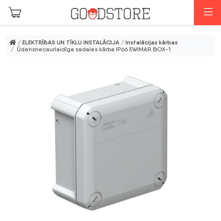
Skip to main content
I
/
ELEKTRĪBAS UN TĪKLU INSTALĀCIJA
/
Instalācijas kārbas
/ Ūdensnecaurlaidīga sadales kārba IP66 EWIMAR BOX-1