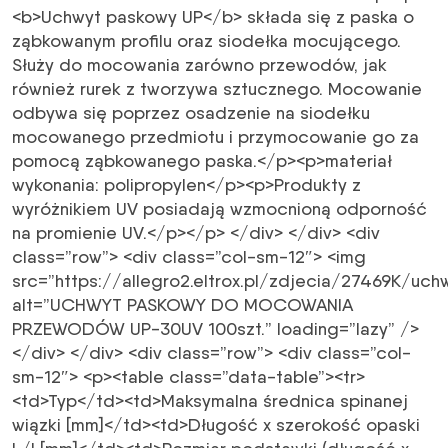
<b>Uchwyt paskowy UP</b> składa się z paska o
ząbkowanym profilu oraz siodełka mocującego.
Służy do mocowania zarówno przewodów, jak
również rurek z tworzywa sztucznego. Mocowanie
odbywa się poprzez osadzenie na siodełku
mocowanego przedmiotu i przymocowanie go za
pomocą ząbkowanego paska.</p><p>materiał
wykonania: polipropylen</p><p>Produkty z
wyróżnikiem UV posiadają wzmocnioną odporność
na promienie UV.</p></p> </div> </div> <div
class=”row”> <div class=”col-sm-12″> <img
src=”https://allegro2.eltrox.pl/zdjecia/27469K/
alt=”UCHWYT PASKOWY DO MOCOWANIA
PRZEWODÓW UP-30UV 100szt.” loading=”lazy” />
</div> </div> <div class=”row”> <div class=”col-
sm-12″> <p><table class=”data-table”><tr>
<td>Typ</td><td>Maksymalna średnica spinanej
wiązki [mm]</td><td>Długość x szerokość opaski