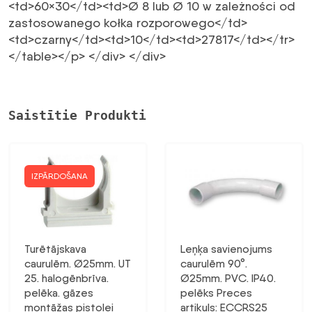
<td>60×30</td><td>Ø 8 lub Ø 10 w zależności od
zastosowanego kołka rozporowego</td>
<td>czarny</td><td>10</td><td>27817</td></tr>
</table></p> </div> </div>
Saistītie Produkti
IZPĀRDOŠANA
Turētājskava
Leņķa savienojums
caurulēm. Ø25mm. UT
caurulēm 90°.
25. halogēnbrīva.
Ø25mm. PVC. IP40.
pelēka. gāzes
pelēks Preces
montāžas pistolei
artikuls: ECCRS25