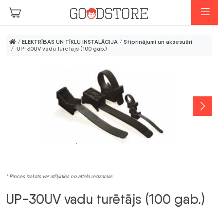
Skip to main content
I
/
ELEKTRĪBAS UN TĪKLU INSTALĀCIJA
/
Stiprinājumi un aksesuāri
/ UP-30UV vadu turētājs (100 gab.)
* Preces izskats var atšķirties no attēlā redzamās
UP-30UV vadu turētājs (100 gab.)