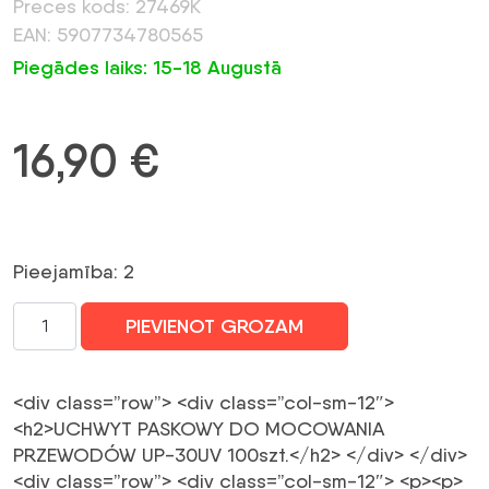
Preces kods: 27469K
EAN: 5907734780565
Piegādes laiks: 15-18 Augustā
16,90
€
Pieejamība: 2
UP-
PIEVIENOT GROZAM
30UV
vadu
turētājs
<div class=”row”> <div class=”col-sm-12″>
(100
<h2>UCHWYT PASKOWY DO MOCOWANIA
gab.)
PRZEWODÓW UP-30UV 100szt.</h2> </div> </div>
daudzums
<div class=”row”> <div class=”col-sm-12″> <p><p>