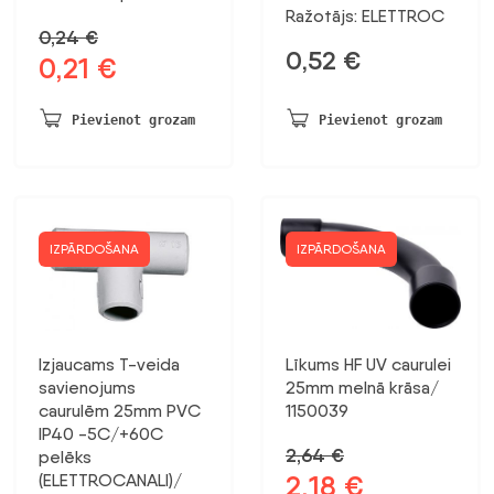
Ražotājs: ELETTROC
0,24
€
0,52
€
0,21
€
Sākotnējā
Pašreizējā
cena
cena
bija:
ir:
Pievienot grozam
Pievienot grozam
0,24 €.
0,21 €.
IZPĀRDOŠANA
IZPĀRDOŠANA
Izjaucams T-veida
Līkums HF UV caurulei
savienojums
25mm melnā krāsa/
caurulēm 25mm PVC
1150039
IP40 -5C/+60C
2,64
€
pelēks
2,18
€
(ELETTROCANALI)/
Sākotnējā
Pašreizējā