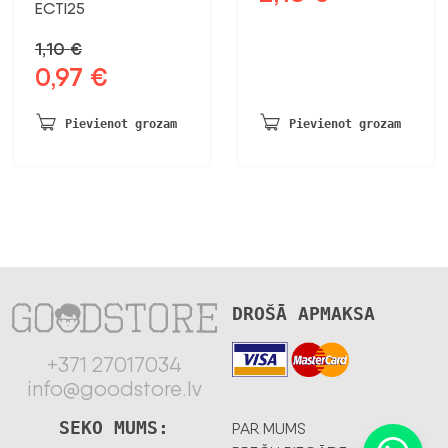
ECTI25
cena
cena
bija:
ir:
1,10
€
2,64 €.
2,18 €.
0,97
€
Sākotnējā
Pašreizējā
cena
cena
bija:
ir:
Pievienot grozam
Pievienot grozam
1,10 €.
0,97 €.
DROŠĀ APMAKSA
+371 27017034
info@goodstore.lv
SEKO MUMS:
PAR MUMS