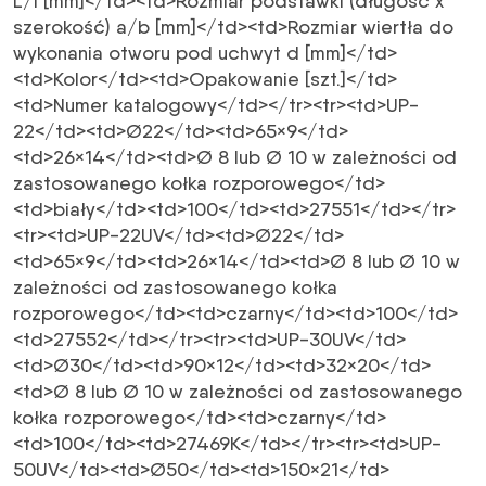
L/l [mm]</td><td>Rozmiar podstawki (długość x
szerokość) a/b [mm]</td><td>Rozmiar wiertła do
wykonania otworu pod uchwyt d [mm]</td>
<td>Kolor</td><td>Opakowanie [szt.]</td>
<td>Numer katalogowy</td></tr><tr><td>UP-
22</td><td>Ø22</td><td>65×9</td>
<td>26×14</td><td>Ø 8 lub Ø 10 w zależności od
zastosowanego kołka rozporowego</td>
<td>biały</td><td>100</td><td>27551</td></tr>
<tr><td>UP-22UV</td><td>Ø22</td>
<td>65×9</td><td>26×14</td><td>Ø 8 lub Ø 10 w
zależności od zastosowanego kołka
rozporowego</td><td>czarny</td><td>100</td>
<td>27552</td></tr><tr><td>UP-30UV</td>
<td>Ø30</td><td>90×12</td><td>32×20</td>
<td>Ø 8 lub Ø 10 w zależności od zastosowanego
kołka rozporowego</td><td>czarny</td>
<td>100</td><td>27469K</td></tr><tr><td>UP-
50UV</td><td>Ø50</td><td>150×21</td>