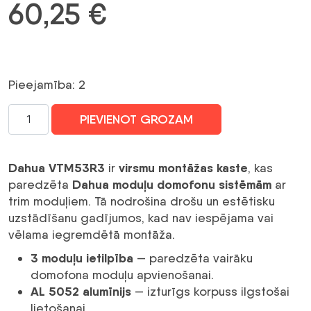
60,25
€
Pieejamība: 2
VTM53R3
PIEVIENOT GROZAM
VIRSMU
MONTĀŽAS
KASTE
Dahua VTM53R3
virsmu montāžas kaste
ir
, kas
TRIM
Dahua moduļu domofonu sistēmām
paredzēta
ar
MODUĻIEM
trim moduļiem. Tā nodrošina drošu un estētisku
DAHUA
uzstādīšanu gadījumos, kad nav iespējama vai
daudzums
vēlama iegremdētā montāža.
3 moduļu ietilpība
— paredzēta vairāku
domofona moduļu apvienošanai.
AL 5052 alumīnijs
— izturīgs korpuss ilgstošai
lietošanai.