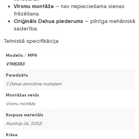
Virsmu montāža
— nav nepieciešama sienas
frēzēšana.
Oriģināls Dahua piederums
— pilnīga mehāniskā
saderība.
Tehniskā specifikācija
Modelis / MPN
VTM53R3
Paredzēts
3 Dahua domofona moduļiem
Montāžas veids
Virsmu montāža
Korpusa materiāls
Alumīnijs (AL 5052)
Krāsa