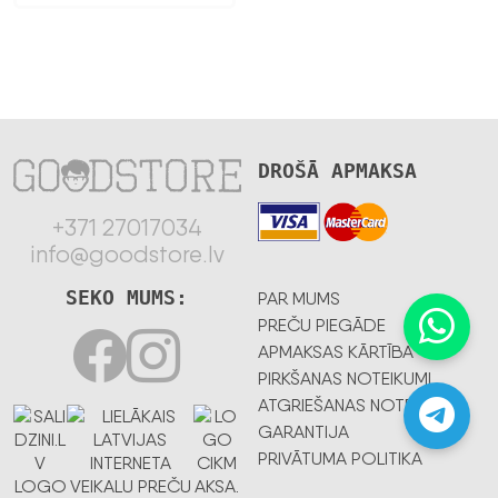
DROŠĀ APMAKSA
+371 27017034
info@goodstore.lv
SEKO MUMS:
PAR MUMS
PREČU PIEGĀDE
APMAKSAS KĀRTĪBA
PIRKŠANAS NOTEIKUMI
ATGRIEŠANAS NOTEIKUMI
GARANTIJA
PRIVĀTUMA POLITIKA