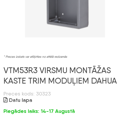
* Preces izskats var atšķirties no attēlā redzamās
VTM53R3 VIRSMU MONTĀŽAS
KASTE TRIM MODUĻIEM DAHUA
Preces kods: 30323
Datu lapa
Piegādes laiks: 14-17 Augustā