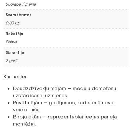
Sudraba / melna
Svars (bruto)
0.83 kg
Ražotājs
Dahua
Garantija
2 gadi
Kur noder
Daudzdzīvokļu mājām — moduļu domofonu
uzstādīšanai uz sienas.
Privātmājām — gadījumos, kad sienā nevar
veidot nišu.
Biroju ēkām — reprezentablai ieejas paneļa
montāžai.