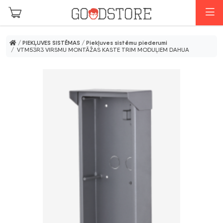
Skip to main content
I
/
PIEKĻUVES SISTĒMAS
/
Piekļuves sistēmu piederumi
/ VTM53R3 VIRSMU MONTĀŽAS KASTE TRIM MODUĻIEM DAHUA