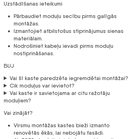
Uzstādīšanas ieteikumi
Pārbaudiet moduļu secību pirms galīgās
montāžas.
Izmantojiet atbilstošus stiprinājumus sienas
materiālam.
Nodrošiniet kabeļu ievadi pirms moduļu
nostiprināšanas.
BUJ
Vai šī kaste paredzēta iegremdētai montāžai?
Cik moduļus var ievietot?
Vai kaste ir savietojama ar citu ražotāju
moduļiem?
Vai zinājāt?
Virsmu montāžas kastes bieži izmanto
renovētās ēkās, lai nebojātu fasādi.