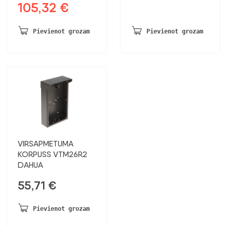
105,32
€
Sākotnējā
Pašreizējā
cena
cena
bija:
ir:
Pievienot grozam
Pievienot grozam
123,90 €.
105,32 €.
VIRSAPMETUMA
KORPUSS VTM26R2
DAHUA
55,71
€
Pievienot grozam