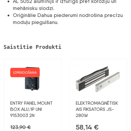
AL 5052 alumīnijs ir izturīgs pret koroziju un
mehānisku slodzi.
Oriģinālie Dahua piederumi nodrošina precīzu
moduļu piegulšanu.
Saistītie Produkti
IZPĀRDOŠANA
ENTRY PANEL MOUNT
ELEKTROMAGNĒTISK
BOX ALU/IP UNI
AIS FIKSATORS JS-
9153003 2N
280W
58,14
€
123,90
€