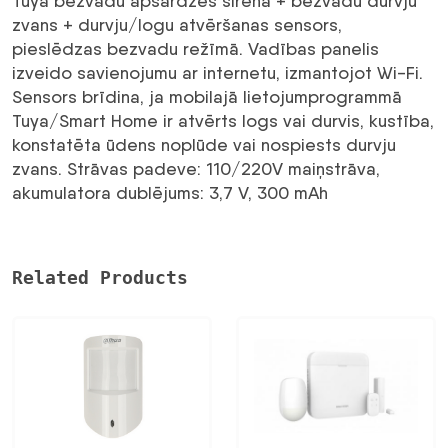
49,44 €.
37,57 €.
Tuya bezvadu apsardzes sirēna + bezvadu durvju
zvans + durvju/logu atvēršanas sensors,
pieslēdzas bezvadu režīmā. Vadības panelis
izveido savienojumu ar internetu, izmantojot Wi-Fi.
Sensors brīdina, ja mobilajā lietojumprogrammā
Tuya/Smart Home ir atvērts logs vai durvis, kustība,
konstatēta ūdens noplūde vai nospiests durvju
zvans. Strāvas padeve: 110/220V maiņstrāva,
akumulatora dublējums: 3,7 V, 300 mAh
Related Products