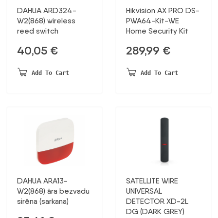
DAHUA ARD324-
Hikvision AX PRO DS-
W2(868) wireless
PWA64-Kit-WE
reed switch
Home Security Kit
40,05
€
289,99
€
Add To Cart
Add To Cart
DAHUA ARA13-
SATELLITE WIRE
W2(868) āra bezvadu
UNIVERSAL
sirēna (sarkana)
DETECTOR XD-2L
DG (DARK GREY)