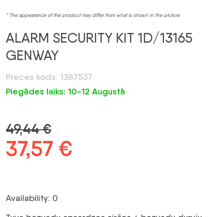
* The appearance of the product may differ from what is shown in the picture
ALARM SECURITY KIT 1D/13165
GENWAY
Preces kods: 1387537
Piegādes laiks: 10-12 Augustā
49,44
€
Original
37,57
€
Current
price
price
was:
is:
Availability: 0