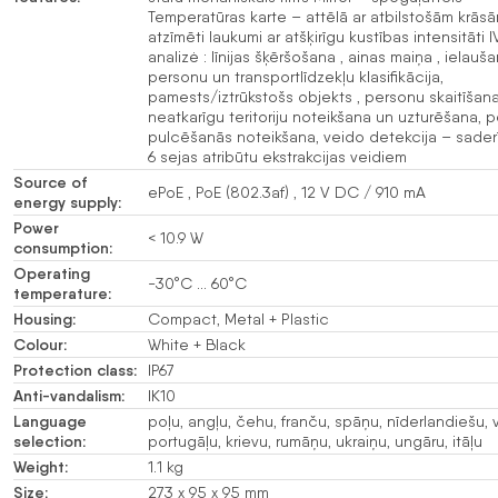
Temperatūras karte – attēlā ar atbilstošām krāsā
atzīmēti laukumi ar atšķirīgu kustības intensitāti 
analizė : līnijas šķēršošana , ainas maiņa , ielauš
personu un transportlīdzekļu klasifikācija,
pamests/iztrūkstošs objekts , personu skaitīšana
neatkarīgu teritoriju noteikšana un uzturēšana, 
pulcēšanās noteikšana, veido detekcija – sader
6 sejas atribūtu ekstrakcijas veidiem
Source of
ePoE , PoE (802.3af) , 12 V DC / 910 mA
energy supply:
Power
< 10.9 W
consumption:
Operating
-30°C … 60°C
temperature:
Housing:
Compact, Metal + Plastic
Colour:
White + Black
Protection class:
IP67
Anti-vandalism:
IK10
Language
poļu, angļu, čehu, franču, spāņu, nīderlandiešu, 
selection:
portugāļu, krievu, rumāņu, ukraiņu, ungāru, itāļu
Weight:
1.1 kg
Size:
273 x 95 x 95 mm