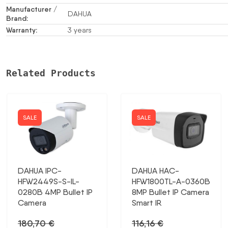
Manufacturer /
DAHUA
Brand:
Warranty:
3 years
Related Products
SALE
SALE
DAHUA IPC-
DAHUA HAC-
HFW2449S-S-IL-
HFW1800TL-A-0360B
0280B 4MP Bullet IP
8MP Bullet IP Camera
Camera
Smart IR
180,70
€
116,16
€