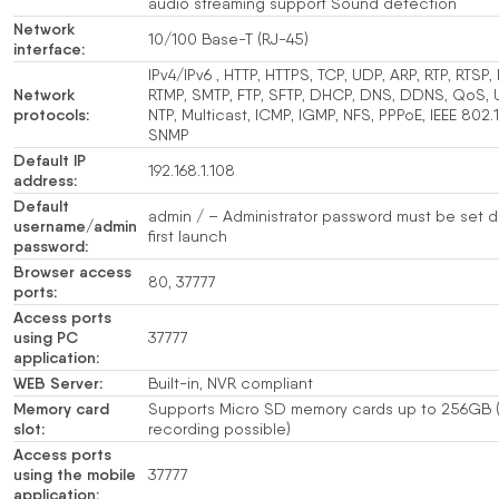
audio streaming support Sound detection
Network
10/100 Base-T (RJ-45)
interface:
IPv4/IPv6 , HTTP, HTTPS, TCP, UDP, ARP, RTP, RTSP,
Network
RTMP, SMTP, FTP, SFTP, DHCP, DNS, DDNS, QoS, 
protocols:
NTP, Multicast, ICMP, IGMP, NFS, PPPoE, IEEE 802.1
SNMP
Default IP
192.168.1.108
address:
Default
admin / – Administrator password must be set d
username/admin
first launch
password:
Browser access
80, 37777
ports:
Access ports
using PC
37777
application:
WEB Server:
Built-in, NVR compliant
Memory card
Supports Micro SD memory cards up to 256GB (
slot:
recording possible)
Access ports
using the mobile
37777
application: