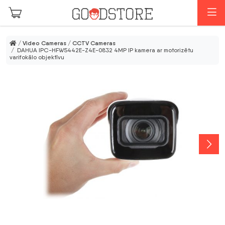
Skip to main content
M
/
Video Cameras
/
CCTV Cameras
/ DAHUA IPC-HFW5442E-Z4E-0832 4MP IP kamera ar motorizētu
varifokālo objektīvu