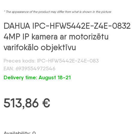
* The appearance of the product may differ from what is shown in the picture
DAHUA IPC-HFW5442E-Z4E-0832
4MP IP kamera ar motorizētu
varifokālo objektīvu
Preces kods: IPC-HFW5442E-Z4E-083
EAN: 6939554972546
Delivery time: August 18-21
513,86
€
Availability: 0