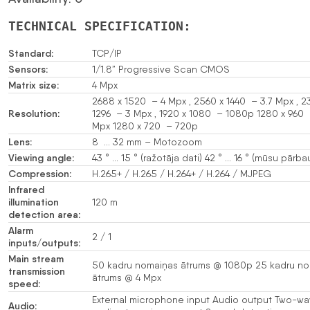
TECHNICAL SPECIFICATION:
Standard:
TCP/IP
Sensors:
1/1.8” Progressive Scan CMOS
Matrix size:
4 Mpx
2688 x 1520 – 4 Mpx , 2560 x 1440 – 3.7 Mpx , 2
Resolution:
1296 – 3 Mpx , 1920 x 1080 – 1080p 1280 x 960 
Mpx 1280 x 720 – 720p
Lens:
8 … 32 mm – Motozoom
Viewing angle:
43 ° … 15 ° (ražotāja dati) 42 ° … 16 ° (mūsu pārb
Compression:
H.265+ / H.265 / H.264+ / H.264 / MJPEG
Infrared
illumination
120 m
detection area:
Alarm
2 / 1
inputs/outputs:
Main stream
50 kadru nomaiņas ātrums @ 1080p 25 kadru n
transmission
ātrums @ 4 Mpx
speed:
External microphone input Audio output Two-wa
Audio: