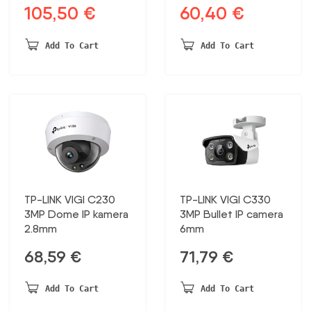
105,50
€
60,40
€
Original
Current
Original
Current
price
price
price
price
was:
is:
was:
is:
Add To Cart
Add To Cart
180,70 €.
105,50 €.
116,16 €.
60,40 €.
TP-LINK VIGI C230
TP-LINK VIGI C330
3MP Dome IP kamera
3MP Bullet IP camera
2.8mm
6mm
68,59
€
71,79
€
Add To Cart
Add To Cart