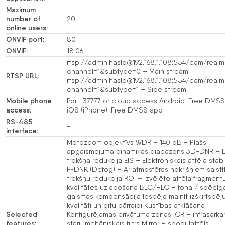
Maximum
number of
20
online users:
ONVIF port:
80
ONVIF:
18.06
rtsp://admin:hasło@192.168.1.108:554/cam/realm
channel=1&subtype=0 – Main stream
RTSP URL:
rtsp://admin:hasło@192.168.1.108:554/cam/realm
channel=1&subtype=1 – Side stream
Mobile phone
Port: 37777 or cloud access Android: Free DMS
access:
iOS (iPhone): Free DMSS app
RS-485
-
interface:
Motozoom objektīvs WDR – 140 dB – Plašs
apgaismojuma dinamikas diapazons 3D-DNR – D
trokšņa redukcija EIS – Elektroniskais attēla stabi
F-DNR (Defog) – Ar atmosfēras nokrišņiem saistī
trokšņu redukcija ROI – izvēlēto attēla fragment
kvalitātes uzlabošana BLC/HLC – fona / spēcīg
gaismas kompensācija Iespēja mainīt izšķirtspēju
kvalitāti un bitu pārraidi Kustības atklāšana
Selected
Konfigurējamas privātuma zonas ICR – infrasark
features:
staru mehāniskais filtrs Mirror – spoguļattēls