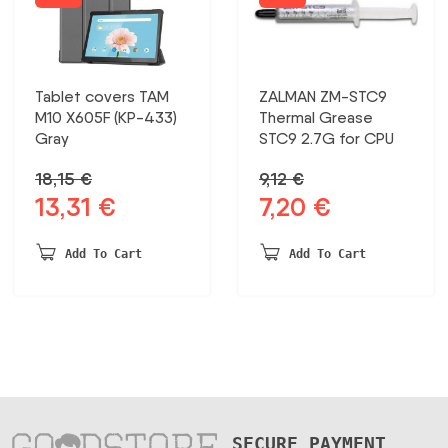
Tablet covers TAM
ZALMAN ZM-STC9
M10 X605F (KP-433)
Thermal Grease
Gray
STC9 2.7G for CPU
18,15
€
9,12
€
13,31
€
7,20
€
Original
Current
Original
Current
price
price
price
price
was:
is:
was:
is:
Add To Cart
Add To Cart
18,15 €.
13,31 €.
9,12 €.
7,20 €.
SECURE PAYMENT