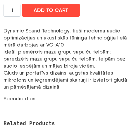
IPEVO
ADD TO CART
VC-
A10
USB
Dynamic Sound Technology: tieši moderna audio
Portable
optimizācijas un akustiskās tūninga tehnoloģija lielā
Speakerphone
mērā darbojas ar VC-A10
daudzums
Ideāli piemērots mazu grupu sapulču telpām:
paredzēts mazu grupu sapulču telpām, telpām bez
audio iespējām un mājas biroja vidēm.
Gluds un portatīvs dizains: augstas kvalitātes
mikrofons un iegremdējami skaļruņi ir izvietoti gludā
un pārnēsājamā dizainā.
Specification
Related Products