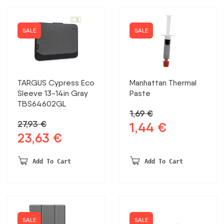
SALE
SALE
TARGUS Cypress Eco
Manhattan Thermal
Sleeve 13-14in Gray
Paste
TBS64602GL
1,69
€
27,93
€
1,44
€
Original
Current
23,63
€
Original
Current
price
price
price
price
was:
is:
was:
is:
1,69 €.
1,44 €.
Add To Cart
Add To Cart
27,93 €.
23,63 €.
SALE
SALE