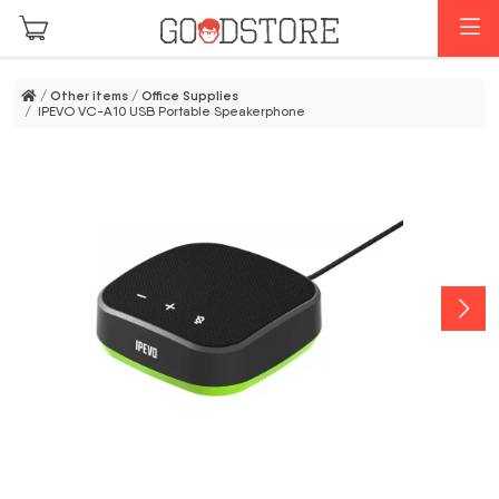
Skip to main content
M
/
Other items
/
Office Supplies
/ IPEVO VC-A10 USB Portable Speakerphone