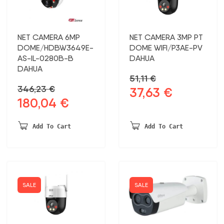
NET CAMERA 6MP
NET CAMERA 3MP PT
DOME/HDBW3649E-
DOME WIFI/P3AE-PV
AS-IL-0280B-B
DAHUA
DAHUA
51,11
€
346,23
€
37,63
€
Original
Current
180,04
€
Original
Current
price
price
price
price
was:
is:
was:
is:
51,11 €.
37,63 €.
Add To Cart
Add To Cart
346,23 €.
180,04 €.
SALE
SALE