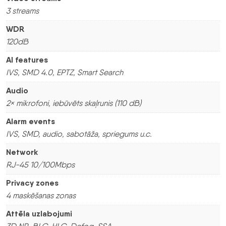
3 streams
WDR
120dB
AI features
IVS, SMD 4.0, EPTZ, Smart Search
Audio
2× mikrofoni, iebūvēts skaļrunis (110 dB)
Alarm events
IVS, SMD, audio, sabotāža, spriegums u.c.
Network
RJ-45 10/100Mbps
Privacy zones
4 maskēšanas zonas
Attēla uzlabojumi