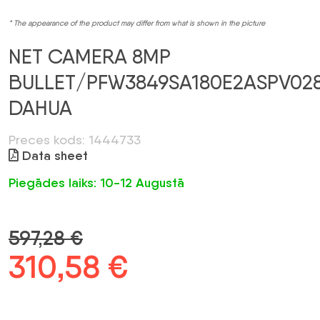
* The appearance of the product may differ from what is shown in the picture
NET CAMERA 8MP
BULLET/PFW3849SA180E2ASPV02
DAHUA
Preces kods: 1444733
Data sheet
Piegādes laiks: 10-12 Augustā
597,28
€
Original
310,58
€
Current
price
price