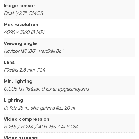
Image sensor
Dual 1/2.7″ CMOS
Max resolution
4096 × 1860 (8 MP)
Viewing angle
Horizontāli 180°, vertikāli 86°
Lens
Fiksēts 2.8 mm, F1.4
Min. lighting
0.005 lux (krāsa), 0 lux ar apgaismojumu
Lighting
IR līdz 25 m, silta gaisma līdz 20 m
Video compression
H.265 / H.264 / AI H.265 / AI H.264
Video streams