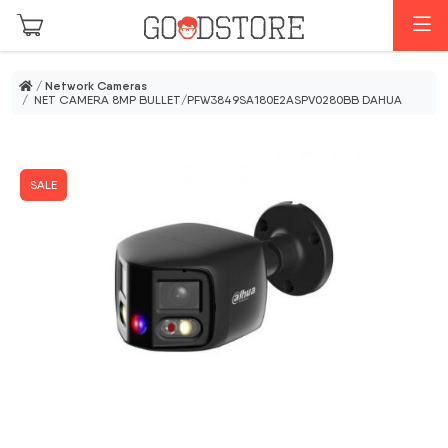
Skip to main content
M
/
Network Cameras
/ NET CAMERA 8MP BULLET/PFW3849SA180E2ASPV0280BB DAHUA
SALE