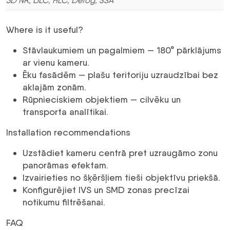
3D NR, BLC, HLC, Defog, SSA
Where is it useful?
Stāvlaukumiem un pagalmiem — 180° pārklājums
ar vienu kameru.
Ēku fasādēm — plašu teritoriju uzraudzībai bez
aklajām zonām.
Rūpnieciskiem objektiem — cilvēku un
transporta analītikai.
Installation recommendations
Uzstādiet kameru centrā pret uzraugāmo zonu
panorāmas efektam.
Izvairieties no šķēršļiem tieši objektīvu priekšā.
Konfigurējiet IVS un SMD zonas precīzai
notikumu filtrēšanai.
FAQ