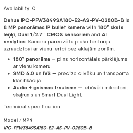
was:
is:
Availability: 0
597,28 €.
310,58 €.
Dahua IPC-PFW3849SA180-E2-AS-PV-0280B-B
is
8 MP panorāmas IP bullet kamera
180° skata
with
leņķi
Dual 1/2.7″ CMOS sensoriem
AI
,
and
analytics
. Kamera paredzēta plašu teritoriju
uzraudzībai ar vienu ierīci bez aklajām zonām.
180° panorāma
— pilns horizontālais pārklājums
ar vienu kameru.
SMD 4.0 un IVS
— precīza cilvēku un transporta
klasifikācija.
Audio + gaismas trauksme
— iebūvēti mikrofoni,
skaļrunis un Smart Dual Light.
Technical specification
Model / MPN
IPC-PFW3849SA180-E2-AS-PV-0280B-B