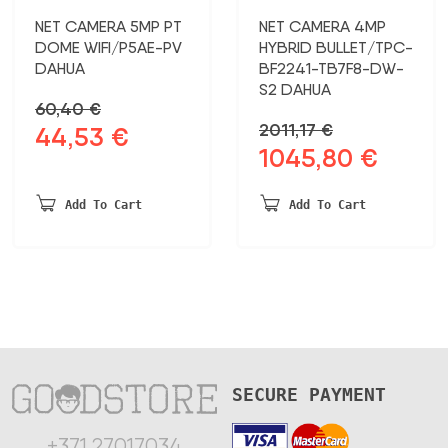
NET CAMERA 5MP PT
NET CAMERA 4MP
DOME WIFI/P5AE-PV
HYBRID BULLET/TPC-
DAHUA
BF2241-TB7F8-DW-
S2 DAHUA
60,40
€
2011,17
€
44,53
€
Original
Current
1045,80
€
Original
Current
price
price
price
price
was:
is:
was:
is:
60,40 €.
44,53 €.
Add To Cart
Add To Cart
2011,17 €.
1045,80
SECURE PAYMENT
+371 27017034