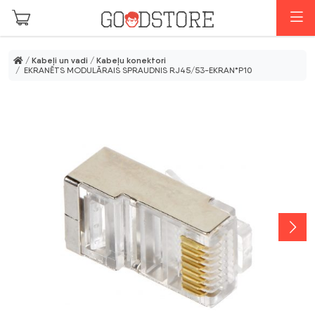
Skip to main content
I
/
Kabeļi un vadi
/
Kabeļu konektori
/ EKRANĒTS MODULĀRAIS SPRAUDNIS RJ45/53-EKRAN*P10