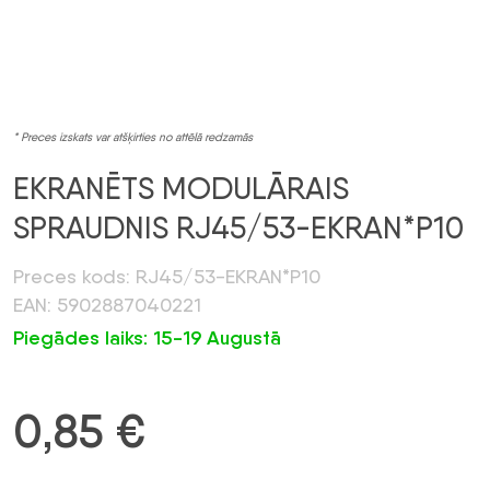
* Preces izskats var atšķirties no attēlā redzamās
EKRANĒTS MODULĀRAIS
SPRAUDNIS RJ45/53-EKRAN*P10
Preces kods: RJ45/53-EKRAN*P10
EAN: 5902887040221
Piegādes laiks: 15-19 Augustā
0,85
€