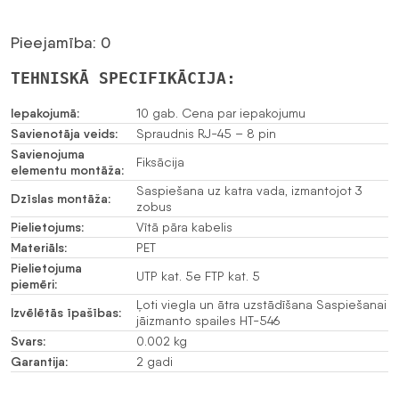
Pieejamība: 0
TEHNISKĀ SPECIFIKĀCIJA:
Iepakojumā:
10 gab. Cena par iepakojumu
Savienotāja veids:
Spraudnis RJ-45 – 8 pin
Savienojuma
Fiksācija
elementu montāža:
Saspiešana uz katra vada, izmantojot 3
Dzīslas montāža:
zobus
Pielietojums:
Vītā pāra kabelis
Materiāls:
PET
Pielietojuma
UTP kat. 5e FTP kat. 5
piemēri:
Ļoti viegla un ātra uzstādīšana Saspiešanai
Izvēlētās īpašības:
jāizmanto spailes HT-546
Svars:
0.002 kg
Garantija:
2 gadi