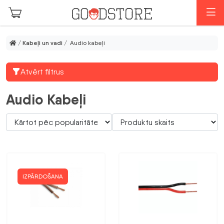
Skip to main content
I
/
Kabeļi un vadi
/ Audio kabeļi
Atvērt filtrus
Audio Kabeļi
IZPĀRDOŠANA