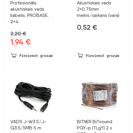
Profesionāls
Akustiskais vads
akustiskais vads
2×0.75mm
kabelis, PROBASE,
melns/sarkans (vara)
2×4
0,52
€
2,20
€
1,94
€
Sākotnējā
Pašreizējā
cena
cena
bija:
ir:
Pievienot grozam
Pievienot grozam
2,20 €.
1,94 €.
VADS J-W3.5/J-
BITNER BiTsound
G3.5/5MB 5 m
PGY-p (TLgY) 2 x