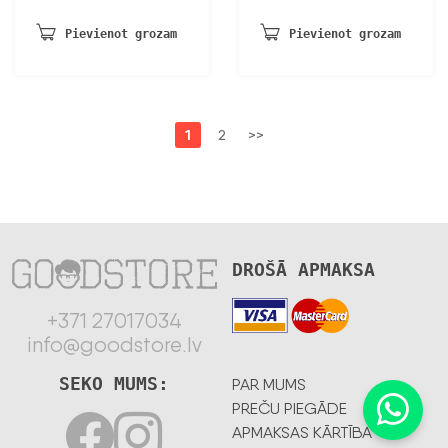
Pievienot grozam
Pievienot grozam
1
2
>>
DROŠĀ APMAKSA
+371 27017034
info@goodstore.lv
SEKO MUMS:
PAR MUMS
PREČU PIEGĀDE
APMAKSAS KĀRTĪBA