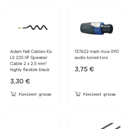
Adam Hall Cables K4
137622 mark mca 090
LS 225 HF Speaker
audio konektors
Cable 2 x 2.5 mm²
3,75
€
highly flexible black
3,30
€
Pievienot grozam
Pievienot grozam