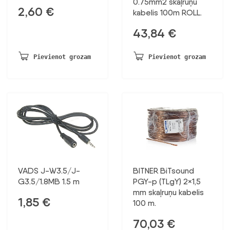
0.75mm2 skaļruņu
2,60
€
kabelis 100m ROLL.
43,84
€
Pievienot grozam
Pievienot grozam
VADS J-W3.5/J-
BITNER BiTsound
G3.5/1.8MB 1.5 m
PGY-p (TLgY) 2×1,5
mm skaļruņu kabelis
1,85
€
100 m.
70,03
€