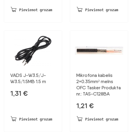
Pievienot grozam
Pievienot grozam
VADS J-W3.5/J-
Mikrofona kabelis
W3.5/1.5MB 1.5 m
2×0.35mm² melns
OFC Tasker Produkta
1,31
€
nr.: TAS-C128BA
1,21
€
Pievienot grozam
Pievienot grozam