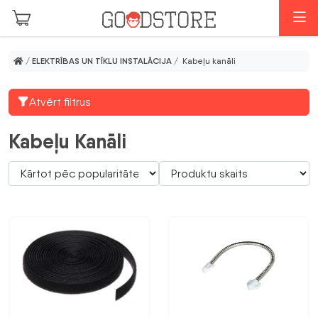
Skip to main content
I
/
ELEKTRĪBAS UN TĪKLU INSTALĀCIJA
/ Kabeļu kanāli
Atvērt filtrus
Kabeļu Kanāli