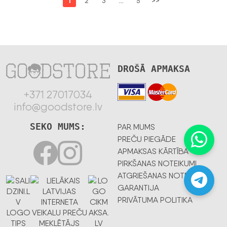
1
2
3
…
5
>>
DROŠĀ APMAKSA
+371 27017034
info@goodstore.lv
SEKO MUMS:
PAR MUMS
PREČU PIEGĀDE
APMAKSAS KĀRTĪBA
PIRKŠANAS NOTEIKUMI
ATGRIEŠANAS NOTEIKUMI
GARANTIJA
PRIVĀTUMA POLITIKA