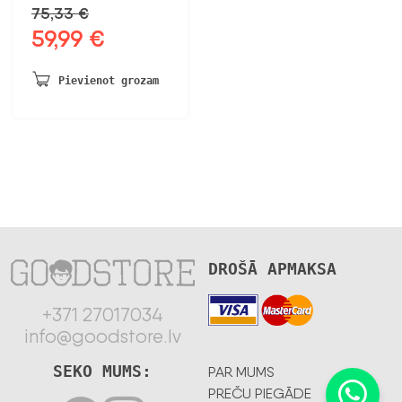
75,33
€
59,99
€
Sākotnējā
Pašreizējā
cena
cena
bija:
ir:
Pievienot grozam
75,33 €.
59,99 €.
DROŠĀ APMAKSA
+371 27017034
info@goodstore.lv
SEKO MUMS:
PAR MUMS
PREČU PIEGĀDE