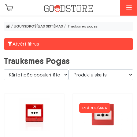
Skip to main content
I
/
UGUNSDROŠĪBAS SISTĒMAS
/ Trauksmes pogas
Atvērt filtrus
Trauksmes Pogas
IZPĀRDOŠANA