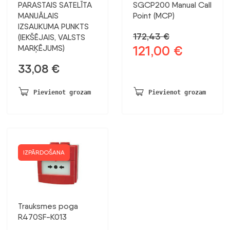
PARASTAIS SATELĪTA
SGCP200 Manual Call
MANUĀLAIS
Point (MCP)
IZSAUKUMA PUNKTS
172,43
€
(IEKŠĒJAIS, VALSTS
121,00
€
MARĶĒJUMS)
Sākotnējā
Pašreizējā
cena
cena
33,08
€
bija:
ir:
172,43 €.
121,00 €.
Pievienot grozam
Pievienot grozam
IZPĀRDOŠANA
Trauksmes poga
R470SF-K013